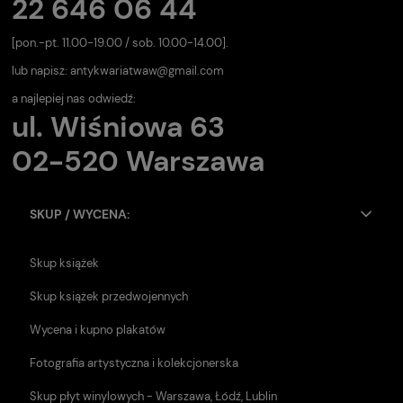
22 646 06 44
[pon.-pt. 11.00-19.00 / sob. 10.00-14.00].
lub napisz:
antykwariatwaw@gmail.com
a najlepiej nas odwiedź:
ul. Wiśniowa 63
02-520 Warszawa
SKUP / WYCENA:
Skup książek
Skup książek przedwojennych
Wycena i kupno plakatów
Fotografia artystyczna i kolekcjonerska
Skup płyt winylowych - Warszawa, Łódź, Lublin