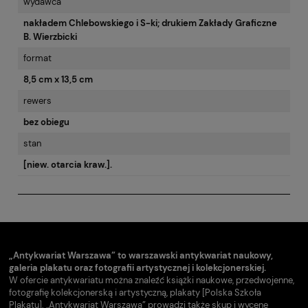
wydawca
nakładem Chlebowskiego i S-ki; drukiem Zakłady Graficzne
B. Wierzbicki
format
8,5 cm x 13,5 cm
rewers
bez obiegu
stan
[niew. otarcia kraw.].
„Antykwariat Warszawa” to warszawski antykwariat naukowy,
galeria plakatu oraz fotografii artystycznej i kolekcjonerskiej.
W ofercie antykwariatu można znaleźć książki naukowe, przedwojenne,
fotografię kolekcjonerską i artystyczną, plakaty [Polska Szkoła
Plakatu]. „Antykwariat Warszawa” prowadzi także skup i wycenę