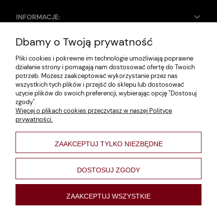
INFORMACJE:
Dbamy o Twoją prywatność
Zwroty i reklamacje
Pliki cookies i pokrewne im technologie umożliwiają poprawne
Dane firmy
działanie strony i pomagają nam dostosować ofertę do Twoich
potrzeb. Możesz zaakceptować wykorzystanie przez nas
Jak szukać?
wszystkich tych plików i przejść do sklepu lub dostosować
użycie plików do swoich preferencji, wybierając opcję "Dostosuj
Polityka prywatności
zgody".
Więcej o plikach cookies przeczytasz w naszej Polityce
Regulamin
prywatności.
Poltyka cookies
ZAAKCEPTUJ TYLKO NIEZBĘDNE
varsaviana
Formy płatności
DOSTOSUJ ZGODY
Nowości
ZAAKCEPTUJ WSZYSTKIE