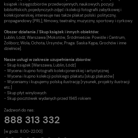
książek i księgozbiorów przedwojennych, naukowych, pozycji
bibliofilskich, pojedynczych zdjęć i kolekcji fotografii zabytkowej i
kolekcjonerskiej, interesuje nas także plakat polski: polityczny,
propagandowy [PRL], filmowy, teatralny, muzyczny, sportowy i cyrkowy.
Obszar działania / Skup książek i innych obiektów:
Lublin, Łódź, Warszawa [Mokotów, Śródmieście: Powiśle i Centrum,
Żoliborz, Wola, Ochota, Ursynów, Praga: Saska Kępa, Grochów i inne
dzielnice].
Nasze usługi w zakresie uzupełnienia zbiorów:
- Skup książek [Warszawa, Lublin, Łódź]
- Wycena i kupno fotografii kolekcjonerskiej i artystycznej
- Wycena i kupno kolekcji polskiego plakatu [skup plakatów]
- Wyceniamy i kupujemy polską ilustrację [rysunek, projekty ilustracji
etc.]
- Skup płyt winylowych
- Skup pocztówek wydanych przed 1945 rokiem
Zadzwoń do nas:
888 313 332
[w godz. 8.00-22.00]