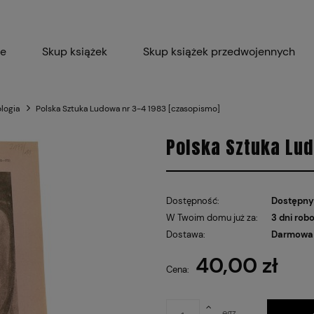
ie
Skup książek
Skup książek przedwojennych
Blog
Skup płyt winylowych 
ologia
Polska Sztuka Ludowa nr 3-4 1983 [czasopismo]
Certyfikat dla M
Polska Sztuka Lud
Dostępność:
Dostępny
W Twoim domu już za:
3 dni rob
Dostawa:
Darmowa 
40,00 zł
Cena nie
Cena:
płatnośc
egz.