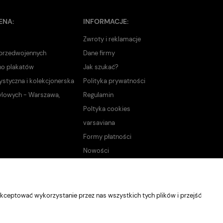
ENA:
INFORMACJE:
Zwroty i reklamacje
 przedwojennych
Dane firmy
no plakatów
Jak szukać?
ystyczna i kolekcjonerska
Polityka prywatności
ylowych - Warszawa,
Regulamin
Poltyka cookies
varsaviana
Formy płatności
Nowości
kceptować wykorzystanie przez nas wszystkich tych plików i przejść