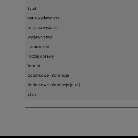
CENA NIE ZAWIE
tytuł
KOSZTÓW PŁATN
seria wydawnicza
miejsce wydania
wydawnictwo
liczba stron
rodzaj oprawy
format
dodatkowe informacje
dodatkowe informacje [c. d.]
stan