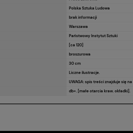
RA EWENTUALNYCH
Polska Sztuka Ludowa
OŚCI
brak informacji
Warszawa
Państwowy Instytut Sztuki
[ca 120]
broszurowa
30 cm
Liczne ilustracje.
UWAGA: spis treści znajduje się na 
db+. [małe otarcia kraw. okładki].