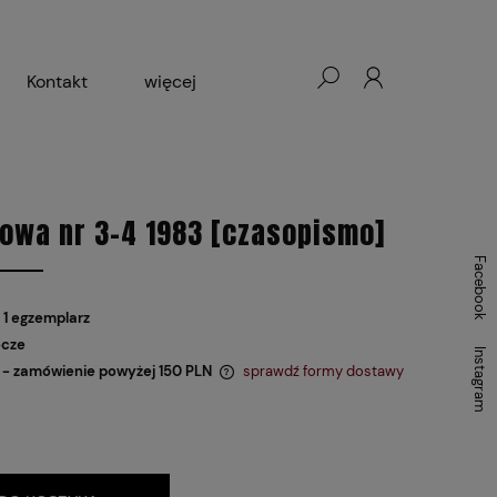
Kontakt
więcej
- Warszawa, Łódź, Lublin
ałej Księgarni 2024-2025
owa nr 3-4 1983 [czasopismo]
Facebook
 1 egzemplarz
ocze
Instagram
- zamówienie powyżej 150 PLN
sprawdź formy dostawy
 zawiera ewentualnych kosztów
i