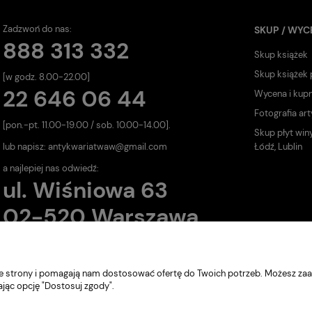
Zadzwoń do nas:
SKUP / WYC
888 313 332
Skup książek
Skup książek
[w godz. 8.00-22.00]
22 646 06 44
Wycena i kup
Fotografia art
[pon.-pt. 11.00-19.00 / sob. 10.00-14.00].
Skup płyt win
lub napisz:
antykwariatwaw@gmail.com
Łódź, Lublin
a najlepiej nas odwiedź:
ul. Wiśniowa 63
02-520 Warszawa
nie strony i pomagają nam dostosować ofertę do Twoich potrzeb. Możesz zaa
ając opcję "Dostosuj zgody".