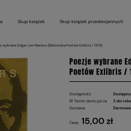
ie
Skup książek
Skup książek przedwojennych
Blog
Skup płyt winylowych 
e wybrane Edgar Lee Masters [Biblioteka Poetów Exlibris / 1974]
Certyfikat dla M
Poezje wybrane Ed
Poetów Exlibris / 
Dostępność:
Dostępny
W Twoim domu już za:
3 dni rob
Dostawa:
Darmowa 
15,00 zł
Cena nie
Cena:
płatnośc