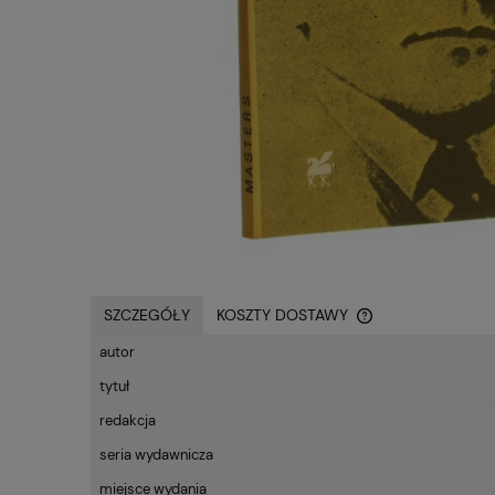
SZCZEGÓŁY
KOSZTY DOSTAWY
autor
CENA NIE ZAWIE
tytuł
KOSZTÓW PŁATN
redakcja
seria wydawnicza
miejsce wydania