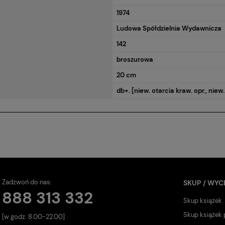
1974
Ludowa Spółdzielnia Wydawnicza
142
broszurowa
20 cm
db+. [niew. otarcia kraw. opr., niew.
Zadzwoń do nas:
SKUP / WYC
888 313 332
Skup książek
Skup książek
[w godz. 8.00-22.00]