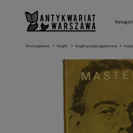
Kategor
Strona główna
Książki
Książki poezja zagraniczna
Poezj