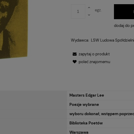
egz.
dodaj do p
Wydawca:
LSW Ludowa Spółdzieln
zapytaj o produkt
poleć znajomemu
Masters Edgar Lee
RA EWENTUALNYCH
Poezje wybrane
OŚCI
wyboru dokonał, wstępem poprzedzi
Biblioteka Poetów
Warszawa