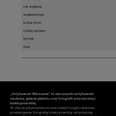
rok wydania
wydawnictwo
liczba stron
rodzaj oprawy
format
stan
„Antykwariat Warszawa” to warszawski antykwariat
naukowy, galeria plakatu oraz fotografii artystycznej i
kolekcjonerskiej.
W ofercie antykwariatu można znaleźć książki naukowe,
przedwojenne, fotografię kolekcjonerską i artystyczną,