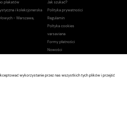
no plakatów
Jak szukać?
ystyczna i kolekcjonerska
Polityka prywatności
ylowych - Warszawa,
Regulamin
Poltyka cookies
varsaviana
Formy płatności
Nowości
kceptować wykorzystanie przez nas wszystkich tych plików i przejść
Sklep internetowy Shoper Premium