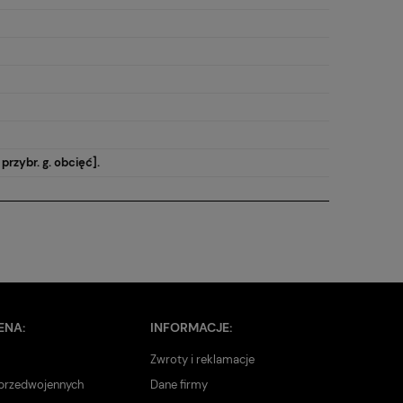
 przybr. g. obcięć].
ENA:
INFORMACJE:
Zwroty i reklamacje
 przedwojennych
Dane firmy