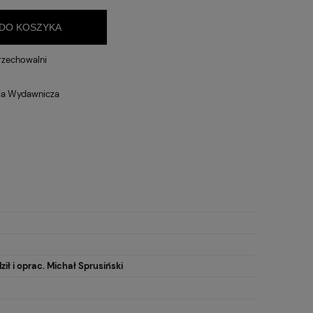
DO KOSZYKA
rzechowalni
ia Wydawnicza
ł i oprac. Michał Sprusiński