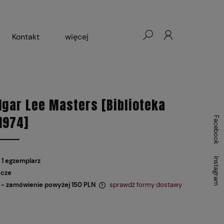
Kontakt
więcej
- Warszawa, Łódź, Lublin
ałej Księgarni 2024-2025
gar Lee Masters [Biblioteka
1974]
Facebook
Instagram
 1 egzemplarz
ocze
- zamówienie powyżej 150 PLN
sprawdź formy dostawy
 zawiera ewentualnych kosztów
i