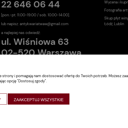
22 646 06 44
Wycena i kup
Fotografia art
[pon.-pt. 11.00-19.00 / sob. 10.00-14.00].
Skup płyt win
lub napisz:
antykwariatwaw@gmail.com
Łódź, Lublin
a najlepiej nas odwiedź:
ul. Wiśniowa 63
02-520 Warszawa
nie strony i pomagają nam dostosować ofertę do Twoich potrzeb. Możesz zaa
ając opcję "Dostosuj zgody".
Y
ZAAKCEPTUJ WSZYSTKIE