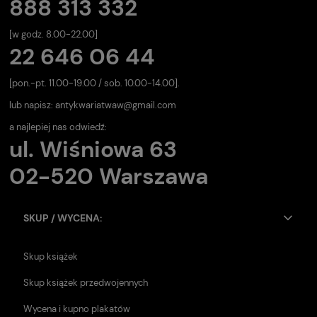
888 313 332
[w godz. 8.00-22.00]
22 646 06 44
[pon.-pt. 11.00-19.00 / sob. 10.00-14.00].
lub napisz:
antykwariatwaw@gmail.com
a najlepiej nas odwiedź:
ul. Wiśniowa 63
02-520 Warszawa
SKUP / WYCENA:
Skup książek
Skup książek przedwojennych
Wycena i kupno plakatów