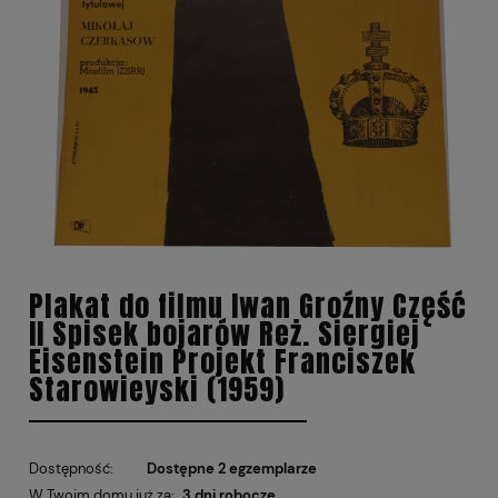
Plakat do filmu Iwan Groźny Część
II Spisek bojarów Reż. Siergiej
Eisenstein Projekt Franciszek
Starowieyski (1959)
Dostępność:
Dostępne 2 egzemplarze
W Twoim domu już za:
3 dni robocze