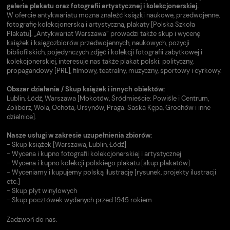
galeria plakatu oraz fotografii artystycznej i kolekcjonerskiej.
W ofercie antykwariatu można znaleźć książki naukowe, przedwojenne,
fotografię kolekcjonerską i artystyczną, plakaty [Polska Szkoła
Plakatu]. „Antykwariat Warszawa” prowadzi także skup i wycenę
książek i księgozbiorów przedwojennych, naukowych, pozycji
bibliofilskich, pojedynczych zdjęć i kolekcji fotografii zabytkowej i
kolekcjonerskiej, interesuje nas także plakat polski: polityczny,
propagandowy [PRL], filmowy, teatralny, muzyczny, sportowy i cyrkowy.
Obszar działania / Skup książek i innych obiektów:
Lublin, Łódź, Warszawa [Mokotów, Śródmieście: Powiśle i Centrum,
Żoliborz, Wola, Ochota, Ursynów, Praga: Saska Kępa, Grochów i inne
dzielnice].
Nasze usługi w zakresie uzupełnienia zbiorów:
- Skup książek [Warszawa, Lublin, Łódź]
- Wycena i kupno fotografii kolekcjonerskiej i artystycznej
- Wycena i kupno kolekcji polskiego plakatu [skup plakatów]
- Wyceniamy i kupujemy polską ilustrację [rysunek, projekty ilustracji
etc.]
- Skup płyt winylowych
- Skup pocztówek wydanych przed 1945 rokiem
Zadzwoń do nas: