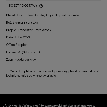
KOSZTY DOSTAWY
CENA NIE ZAWIERA EWENTUALNYCH KOSZTÓW PŁATNOŚCI
Plakat do filmu Iwan Groźny Część II Spisek bojarów
Reż. Siergiej Eisenstein
Projekt: Franciszek Starowieyski
Data druku: 1959
Offset / papier
Format: A1 (84 x 59 cm)
Zagn., naddarcia kraw.
Cena dot. plakatu - bez ramy. Oprawiony plakat można zakupić
jedynie na miejscu, w antykwariacie.
„Antykwariat Warszawa” to warszawski antykwariat naukowy,