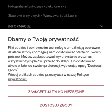
Fotografia artystyczna i kolekcjonerska
Skup płyt winylowych - Warszawa, Łódź, Lublin
INFORMACJE:
Dbamy o Twoją prywatność
Zwroty i reklamacje
Pliki cookies i pokrewne im technologie umożliwiają poprawne
Dane firmy
działanie strony i pomagają nam dostosować ofertę do Twoich
potrzeb. Możesz zaakceptować wykorzystanie przez nas
Jak szukać?
wszystkich tych plików i przejść do sklepu lub dostosować
użycie plików do swoich preferencji, wybierając opcję "Dostosuj
Polityka prywatności
zgody".
Więcej o plikach cookies przeczytasz w naszej Polityce
Regulamin
prywatności.
Poltyka cookies
ZAAKCEPTUJ TYLKO NIEZBĘDNE
varsaviana
Formy płatności
DOSTOSUJ ZGODY