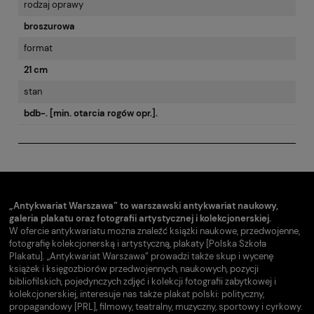
rodzaj oprawy
broszurowa
format
21 cm
stan
bdb-. [min. otarcia rogów opr.].
„Antykwariat Warszawa” to warszawski antykwariat naukowy,
galeria plakatu oraz fotografii artystycznej i kolekcjonerskiej.
W ofercie antykwariatu można znaleźć książki naukowe, przedwojenne,
fotografię kolekcjonerską i artystyczną, plakaty [Polska Szkoła
Plakatu]. „Antykwariat Warszawa” prowadzi także skup i wycenę
książek i księgozbiorów przedwojennych, naukowych, pozycji
bibliofilskich, pojedynczych zdjęć i kolekcji fotografii zabytkowej i
kolekcjonerskiej, interesuje nas także plakat polski: polityczny,
propagandowy [PRL], filmowy, teatralny, muzyczny, sportowy i cyrkowy.