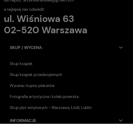
lub napisz:
antykwariatwaw@gmail.com
a najlepiej nas odwiedź:
ul. Wiśniowa 63
02-520 Warszawa
SKUP / WYCENA:
Skup książek
Skup książek przedwojennych
Wycena i kupno plakatów
Fotografia artystyczna i kolekcjonerska
Skup płyt winylowych - Warszawa, Łódź, Lublin
INFORMACJE: