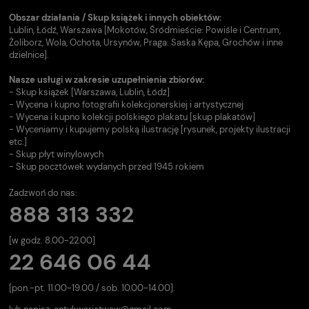
Obszar działania / Skup książek i innych obiektów:
Lublin, Łódź, Warszawa [Mokotów, Śródmieście: Powiśle i Centrum,
Żoliborz, Wola, Ochota, Ursynów, Praga: Saska Kępa, Grochów i inne
dzielnice].
Nasze usługi w zakresie uzupełnienia zbiorów:
- Skup książek [Warszawa, Lublin, Łódź]
- Wycena i kupno fotografii kolekcjonerskiej i artystycznej
- Wycena i kupno kolekcji polskiego plakatu [skup plakatów]
- Wyceniamy i kupujemy polską ilustrację [rysunek, projekty ilustracji
etc.]
- Skup płyt winylowych
- Skup pocztówek wydanych przed 1945 rokiem
Zadzwoń do nas:
888 313 332
[w godz. 8.00-22.00]
22 646 06 44
[pon.-pt. 11.00-19.00 / sob. 10.00-14.00].