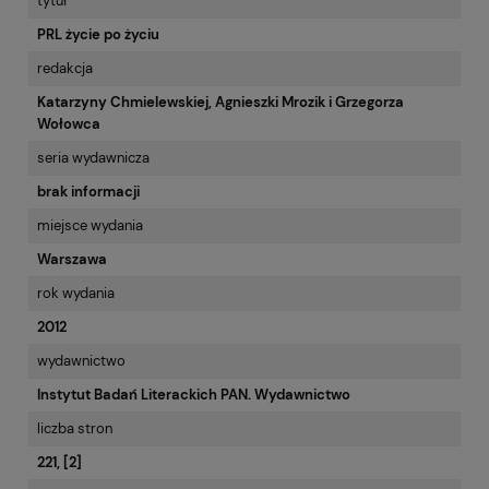
tytuł
PRL życie po życiu
redakcja
Katarzyny Chmielewskiej, Agnieszki Mrozik i Grzegorza
Wołowca
seria wydawnicza
brak informacji
miejsce wydania
Warszawa
rok wydania
2012
wydawnictwo
Instytut Badań Literackich PAN. Wydawnictwo
liczba stron
221, [2]