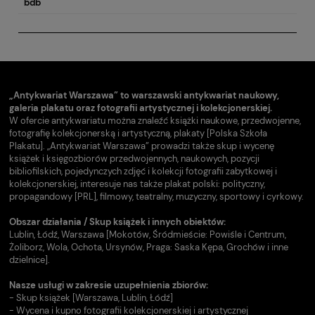
bdb
„Antykwariat Warszawa” to warszawski antykwariat naukowy,
galeria plakatu oraz fotografii artystycznej i kolekcjonerskiej.
W ofercie antykwariatu można znaleźć książki naukowe, przedwojenne,
fotografię kolekcjonerską i artystyczną, plakaty [Polska Szkoła
Plakatu]. „Antykwariat Warszawa” prowadzi także skup i wycenę
książek i księgozbiorów przedwojennych, naukowych, pozycji
bibliofilskich, pojedynczych zdjęć i kolekcji fotografii zabytkowej i
kolekcjonerskiej, interesuje nas także plakat polski: polityczny,
propagandowy [PRL], filmowy, teatralny, muzyczny, sportowy i cyrkowy.
Obszar działania / Skup książek i innych obiektów:
Lublin, Łódź, Warszawa [Mokotów, Śródmieście: Powiśle i Centrum,
Żoliborz, Wola, Ochota, Ursynów, Praga: Saska Kępa, Grochów i inne
dzielnice].
Nasze usługi w zakresie uzupełnienia zbiorów:
- Skup książek [Warszawa, Lublin, Łódź]
- Wycena i kupno fotografii kolekcjonerskiej i artystycznej