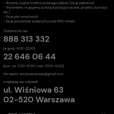
- Wycena i kupno kolekcji polskiego plakatu [skup plakatów]
- Wyceniamy i kupujemy polską ilustrację [rysunek, projekty ilustracji
etc.]
- Skup płyt winylowych
- Skup pocztówek wydanych przed 1945 rokiem
Zadzwoń do nas:
888 313 332
[w godz. 8.00-22.00]
22 646 06 44
[pon.-pt. 11.00-19.00 / sob. 10.00-14.00].
lub napisz:
antykwariatwaw@gmail.com
a najlepiej nas odwiedź:
ul. Wiśniowa 63
02-520 Warszawa