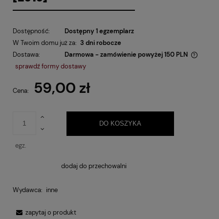
Dostępność:
Dostępny 1 egzemplarz
W Twoim domu już za:
3 dni robocze
Dostawa:
Darmowa - zamówienie powyżej 150 PLN
Cena nie zawiera ewentualnych kosztów płatności
sprawdź formy dostawy
59,00 zł
Cena:
DO KOSZYKA
egz.
dodaj do przechowalni
Wydawca:
inne
zapytaj o produkt