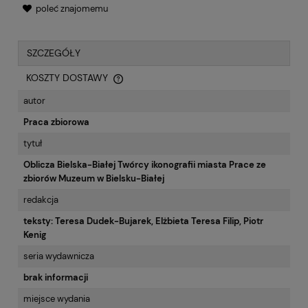
poleć znajomemu
SZCZEGÓŁY
KOSZTY DOSTAWY
CENA NIE ZAWIERA EWENTUALNYCH KOSZTÓW PŁATNOŚCI
autor
Praca zbiorowa
tytuł
Oblicza Bielska-Białej Twórcy ikonografii miasta Prace ze
zbiorów Muzeum w Bielsku-Białej
redakcja
teksty: Teresa Dudek-Bujarek, Elżbieta Teresa Filip, Piotr
Kenig
seria wydawnicza
brak informacji
miejsce wydania