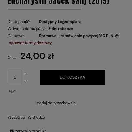
Eucharystii Jacek Salij (2019)
Dostępność:
Dostępny 1 egzemplarz
W Twoim domu już za:
3 dni robocze
Dostawa:
Darmowa - zamówienie powyżej 150 PLN
Cena nie zawiera ewentualnych kosztów płatności
sprawdź formy dostawy
24,00 zł
Cena:
DO KOSZYKA
egz.
dodaj do przechowalni
Wydawca:
W drodze
zapytaj o produkt