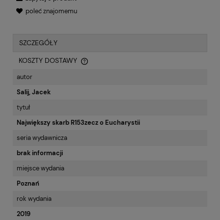
poleć znajomemu
SZCZEGÓŁY
KOSZTY DOSTAWY
CENA NIE ZAWIERA EWENTUALNYCH KOSZTÓW PŁATNOŚCI
autor
Salij, Jacek
tytuł
Największy skarb R153zecz o Eucharystii
seria wydawnicza
brak informacji
miejsce wydania
Poznań
rok wydania
2019