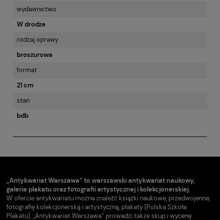
wydawnictwo
W drodze
rodzaj oprawy
broszurowa
format
21 cm
stan
bdb
„Antykwariat Warszawa” to warszawski antykwariat naukowy,
galeria plakatu oraz fotografii artystycznej i kolekcjonerskiej.
W ofercie antykwariatu można znaleźć książki naukowe, przedwojenne,
fotografię kolekcjonerską i artystyczną, plakaty [Polska Szkoła
Plakatu]. „Antykwariat Warszawa” prowadzi także skup i wycenę