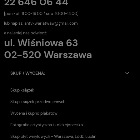
22 646 06 44
[pon.-pt. 11.00-19.00 / sob. 10.00-14.00].
lub napisz:
antykwariatwaw@gmail.com
a najlepiej nas odwiedź:
ul. Wiśniowa 63
02-520 Warszawa
SKUP / WYCENA:
Skup książek
Skup książek przedwojennych
Wycena i kupno plakatów
Fotografia artystyczna i kolekcjonerska
Skup płyt winylowych - Warszawa, Łódź, Lublin