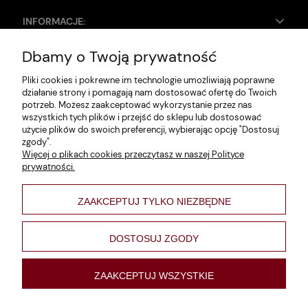
INFORMACJE:
Dbamy o Twoją prywatność
Zwroty i reklamacje
Pliki cookies i pokrewne im technologie umożliwiają poprawne
Dane firmy
działanie strony i pomagają nam dostosować ofertę do Twoich
potrzeb. Możesz zaakceptować wykorzystanie przez nas
Jak szukać?
wszystkich tych plików i przejść do sklepu lub dostosować
użycie plików do swoich preferencji, wybierając opcję "Dostosuj
Polityka prywatności
zgody".
Więcej o plikach cookies przeczytasz w naszej Polityce
Regulamin
prywatności.
Poltyka cookies
ZAAKCEPTUJ TYLKO NIEZBĘDNE
varsaviana
Formy płatności
DOSTOSUJ ZGODY
Nowości
ZAAKCEPTUJ WSZYSTKIE