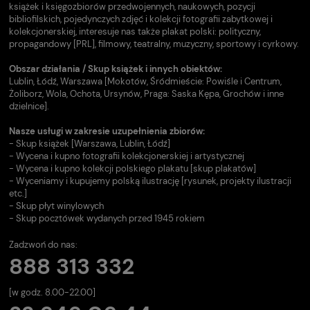
książek i księgozbiorów przedwojennych, naukowych, pozycji
bibliofilskich, pojedynczych zdjęć i kolekcji fotografii zabytkowej i
kolekcjonerskiej, interesuje nas także plakat polski: polityczny,
propagandowy [PRL], filmowy, teatralny, muzyczny, sportowy i cyrkowy.
Obszar działania / Skup książek i innych obiektów:
Lublin, Łódź, Warszawa [Mokotów, Śródmieście: Powiśle i Centrum,
Żoliborz, Wola, Ochota, Ursynów, Praga: Saska Kępa, Grochów i inne
dzielnice].
Nasze usługi w zakresie uzupełnienia zbiorów:
- Skup książek [Warszawa, Lublin, Łódź]
- Wycena i kupno fotografii kolekcjonerskiej i artystycznej
- Wycena i kupno kolekcji polskiego plakatu [skup plakatów]
- Wyceniamy i kupujemy polską ilustrację [rysunek, projekty ilustracji
etc.]
- Skup płyt winylowych
- Skup pocztówek wydanych przed 1945 rokiem
Zadzwoń do nas:
888 313 332
[w godz. 8.00-22.00]