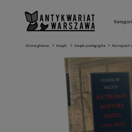
Kategor
Strona główna
Książki
Książki pedagogika
Na tropach d