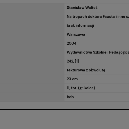
Stanisław Waltoś
RA EWENTUALNYCH
Na tropach doktora Fausta i inne s
OŚCI
brak informacji
Warszawa
2004
Wydawnictwa Szkolne i Pedagogic
242, [1]
tekturowa z obwolutą
23 cm
il., fot. (gł. kolor.)
bdb