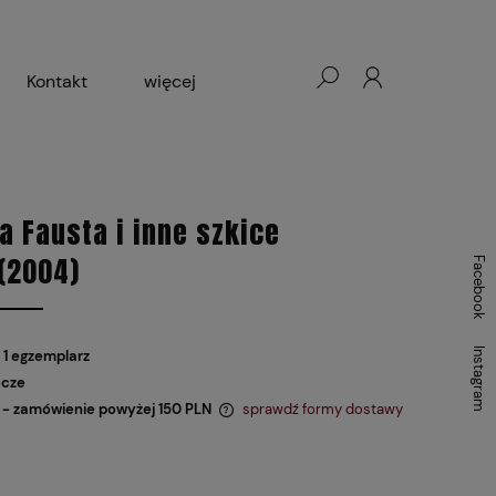
Kontakt
więcej
- Warszawa, Łódź, Lublin
ałej Księgarni 2024-2025
a Fausta i inne szkice
(2004)
Facebook
Instagram
 1 egzemplarz
ocze
- zamówienie powyżej 150 PLN
sprawdź formy dostawy
 zawiera ewentualnych kosztów
i