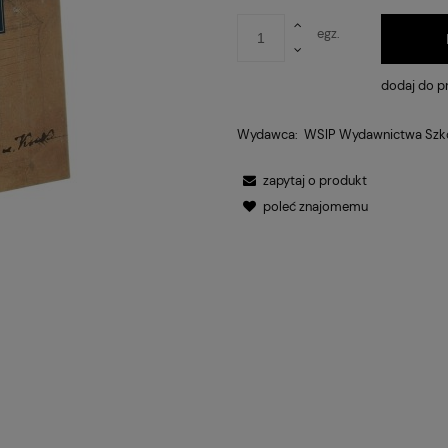
egz.
dodaj do p
Wydawca:
WSIP Wydawnictwa Szko
zapytaj o produkt
poleć znajomemu