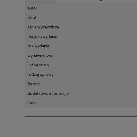
autor
CENA NIE ZAWIE
tytuł
KOSZTÓW PŁATN
seria wydawnicza
miejsce wydania
rok wydania
wydawnictwo
liczba stron
rodzaj oprawy
format
dodatkowe informacje
stan