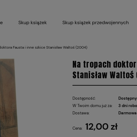
ie
Skup książek
Skup książek przedwojennych
Blog
Skup płyt winylowych 
oktora Fausta i inne szkice Stanisław Waltoś (2004)
Certyfikat dla M
Na tropach doktor
Stanisław Waltoś 
Dostępność:
Dostępny
W Twoim domu już za:
3 dni rob
Dostawa:
Darmowa 
12,00 zł
Cena nie
Cena:
płatnośc