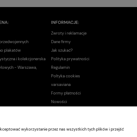
ENA:
INFORMACJE:
Zwroty i reklamacje
 przedwojennych
Dane firmy
no plakatów
Jak szukać?
ystyczna i kolekcjonerska
Polityka prywatności
ylowych - Warszawa,
Regulamin
Poltyka cookies
varsaviana
Formy płatności
Nowości
kceptować wykorzystanie przez nas wszystkich tych plików i przejść