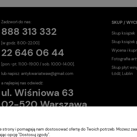
Zadzwoń do nas:
SKUP / WYC
888 313 332
Skup książek
Skup książek
[w godz. 8.00-22.00]
22 646 06 44
Wycena i kup
Fotografia art
[pon.-pt. 11.00-19.00 / sob. 10.00-14.00].
Skup płyt win
lub napisz:
antykwariatwaw@gmail.com
Łódź, Lublin
a najlepiej nas odwiedź:
ul. Wiśniowa 63
02-520 Warszawa
nie strony i pomagają nam dostosować ofertę do Twoich potrzeb. Możesz zaa
ając opcję "Dostosuj zgody".