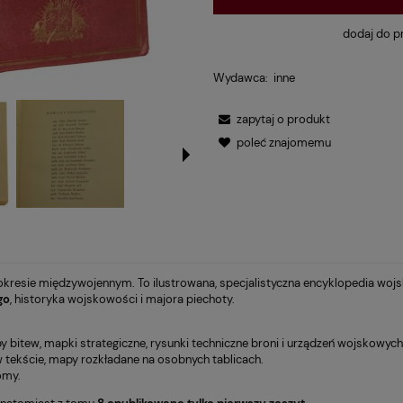
dodaj do p
Wydawca:
inne
zapytaj o produkt
poleć znajomemu
kresie międzywojennym. To ilustrowana, specjalistyczna encyklopedia wojs
go
, historyka wojskowości i majora piechoty.
py bitew, mapki strategiczne, rysunki techniczne broni i urządzeń wojskowych
 w tekście, mapy rozkładane na osobnych tablicach.
omy.