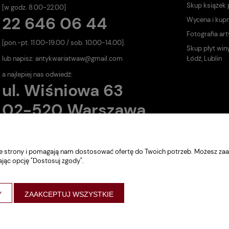
Skup książek
[w godz. 8.00-22.00]
22 646 06 44
Wycena i kup
Fotografia art
[pon.-pt. 11.00-19.00 / sob. 10.00-14.00].
Skup płyt win
lub napisz:
antykwariatwaw@gmail.com
Łódź, Lublin
a najlepiej nas odwiedź:
ul. Wiśniowa 63
02-520 Warszawa
nie strony i pomagają nam dostosować ofertę do Twoich potrzeb. Możesz zaa
ając opcję "Dostosuj zgody".
Y
ZAAKCEPTUJ WSZYSTKIE