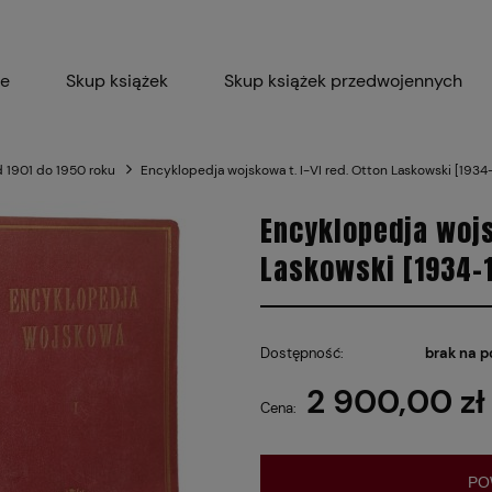
ie
Skup książek
Skup książek przedwojennych
Blog
Skup płyt winylowych 
d 1901 do 1950 roku
Encyklopedja wojskowa t. I-VI red. Otton Laskowski [1934
Certyfikat dla M
Encyklopedja wojsk
Laskowski [1934-
Dostępność:
brak na p
2 900,00 zł
Cena:
PO