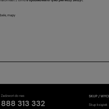
, natomiast z tomu
8 opublikowano tylko pierwszy zeszyt.
tabele, mapy
Zadzwoń do nas:
SKUP / WYC
888 313 332
Skup książek