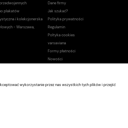
 przedwojennych
Dane firmy
no plakatów
Jak szukać?
ystyczna i kolekcjonerska
Polityka prywatności
ylowych - Warszawa,
Regulamin
Poltyka cookies
varsaviana
Formy płatności
Nowości
kceptować wykorzystanie przez nas wszystkich tych plików i przejść
Sklep internetowy Shoper Premium