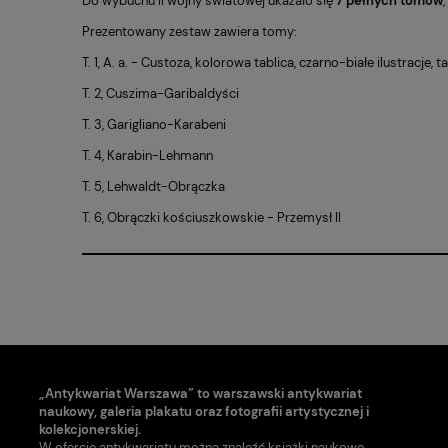
Do wybuchu II wojny światowej ukazało się
7 pełnych tomów
Prezentowany zestaw zawiera tomy:
T. 1, A. a. - Custoza, kolorowa tablica, czarno-białe ilustracje, 
T. 2, Cuszima-Garibaldyści
T. 3, Garigliano-Karabeni
T. 4, Karabin-Lehmann
T. 5, Lehwaldt-Obrączka
T. 6, Obrączki kościuszkowskie - Przemysł II
„Antykwariat Warszawa” to warszawski antykwariat
naukowy, galeria plakatu oraz fotografii artystycznej i
kolekcjonerskiej.
W ofercie antykwariatu można znaleźć książki naukowe,