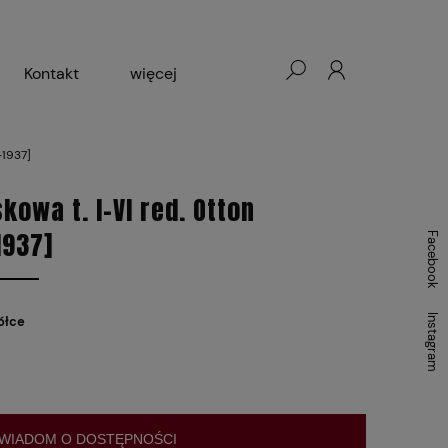
Kontakt
więcej
- Warszawa, Łódź, Lublin
-1937]
ałej Księgarni 2024-2025
owa t. I-VI red. Otton
1937]
Facebook
Instagram
ółce
WIADOM O DOSTĘPNOŚCI