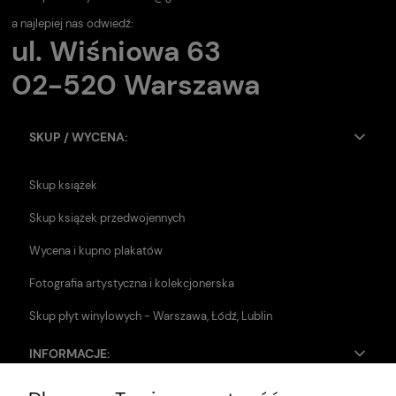
a najlepiej nas odwiedź:
ul. Wiśniowa 63
02-520 Warszawa
SKUP / WYCENA:
Skup książek
Skup książek przedwojennych
Wycena i kupno plakatów
Fotografia artystyczna i kolekcjonerska
Skup płyt winylowych - Warszawa, Łódź, Lublin
INFORMACJE: