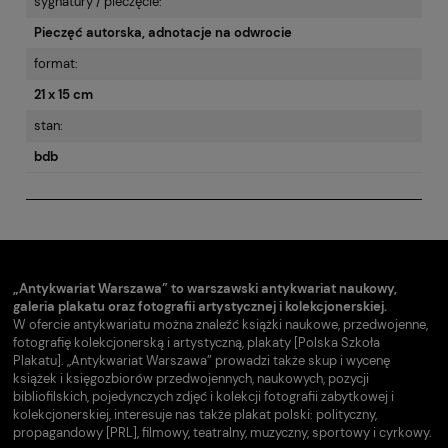
sygnatury / pieczęcie:
Pieczęć autorska, adnotacje na odwrocie
format:
21 x 15 cm
stan:
bdb
„Antykwariat Warszawa” to warszawski antykwariat naukowy,
galeria plakatu oraz fotografii artystycznej i kolekcjonerskiej.
W ofercie antykwariatu można znaleźć książki naukowe, przedwojenne,
fotografię kolekcjonerską i artystyczną, plakaty [Polska Szkoła
Plakatu]. „Antykwariat Warszawa” prowadzi także skup i wycenę
książek i księgozbiorów przedwojennych, naukowych, pozycji
bibliofilskich, pojedynczych zdjęć i kolekcji fotografii zabytkowej i
kolekcjonerskiej, interesuje nas także plakat polski: polityczny,
propagandowy [PRL], filmowy, teatralny, muzyczny, sportowy i cyrkowy.