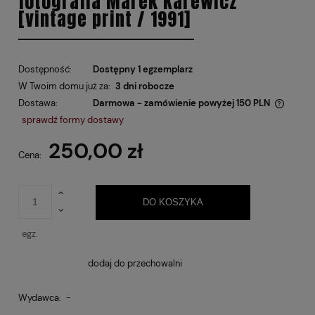
fotografia Marek Karewicz
[vintage print / 1991]
Dostępność:
Dostępny 1 egzemplarz
W Twoim domu już za:
3 dni robocze
Dostawa:
Darmowa - zamówienie powyżej 150 PLN
Cena nie zawiera ewentualnych kosztów płatności
sprawdź formy dostawy
250,00 zł
Cena:
DO KOSZYKA
egz.
dodaj do przechowalni
Wydawca:
-