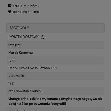
zapytaj o produkt
poleć znajomemu
SZCZEGÓŁY
KOSZTY DOSTAWY
CENA NIE ZAWIERA EWENTUALNYCH KOSZTÓW PŁATNOŚCI
fotograf:
Marek Karewicz
tytuł:
Deep Purple Live in Poznań 1991
datowanie:
1991
czas powstania odbitki:
vintage print [odbitka wykonana z oryginalnego negatywu nie
dalej niż 5 lat po powstaniu fotografii]