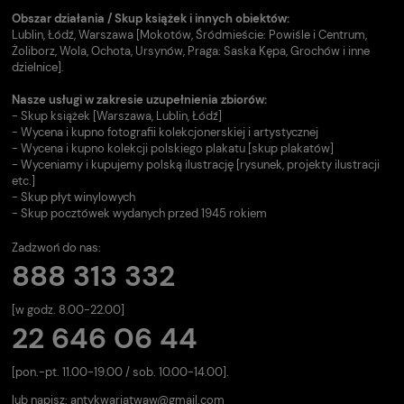
Obszar działania / Skup książek i innych obiektów:
Lublin, Łódź, Warszawa [Mokotów, Śródmieście: Powiśle i Centrum,
Żoliborz, Wola, Ochota, Ursynów, Praga: Saska Kępa, Grochów i inne
dzielnice].
Nasze usługi w zakresie uzupełnienia zbiorów:
- Skup książek [Warszawa, Lublin, Łódź]
- Wycena i kupno fotografii kolekcjonerskiej i artystycznej
- Wycena i kupno kolekcji polskiego plakatu [skup plakatów]
- Wyceniamy i kupujemy polską ilustrację [rysunek, projekty ilustracji
etc.]
- Skup płyt winylowych
- Skup pocztówek wydanych przed 1945 rokiem
Zadzwoń do nas:
888 313 332
[w godz. 8.00-22.00]
22 646 06 44
[pon.-pt. 11.00-19.00 / sob. 10.00-14.00].
lub napisz:
antykwariatwaw@gmail.com