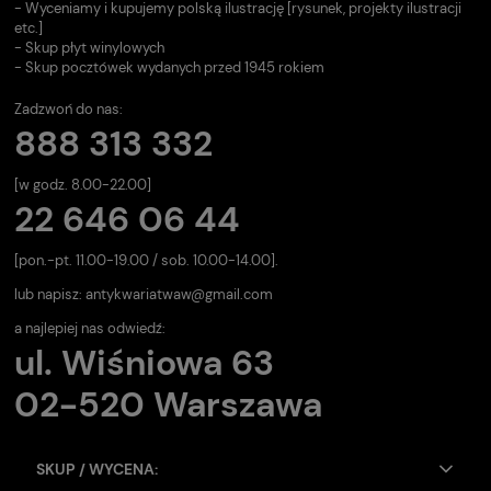
- Wyceniamy i kupujemy polską ilustrację [rysunek, projekty ilustracji
etc.]
- Skup płyt winylowych
- Skup pocztówek wydanych przed 1945 rokiem
Zadzwoń do nas:
888 313 332
[w godz. 8.00-22.00]
22 646 06 44
[pon.-pt. 11.00-19.00 / sob. 10.00-14.00].
lub napisz:
antykwariatwaw@gmail.com
a najlepiej nas odwiedź:
ul. Wiśniowa 63
02-520 Warszawa
SKUP / WYCENA: