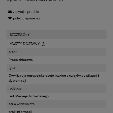
Wydawca:
Instytut Historii Nauki PAN
zapytaj o produkt
poleć znajomemu
SZCZEGÓŁY
KOSZTY DOSTAWY
CENA NIE ZAWIERA EWENTUALNYCH KOSZTÓW PŁATNOŚCI
autor
Praca zbiorowa
tytuł
Cywilizacja europejska eseje i szkice z dziejów cywilizacji i
dyplomacji
redakcja
red. Macieja Koźmińskego
seria wydawnicza
brak informacji