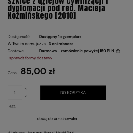
szkice z dziejów cywilizacji i
dyplomacji pod red. Macieja
Koźmińskego [2010]
Dostępność:
Dostępny 1 egzemplarz
W Twoim domu już za:
3 dni robocze
Dostawa:
Darmowa - zamówienie powyżej 150 PLN
Cena nie zawiera ewentualnych kosztów płatności
sprawdź formy dostawy
85,00 zł
Cena:
DO KOSZYKA
egz.
dodaj do przechowalni