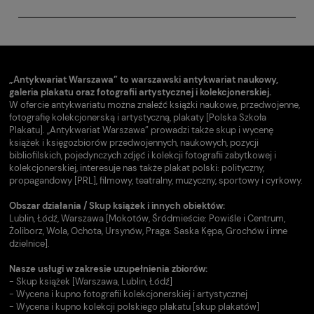
„Antykwariat Warszawa” to warszawski antykwariat naukowy,
galeria plakatu oraz fotografii artystycznej i kolekcjonerskiej.
W ofercie antykwariatu można znaleźć książki naukowe, przedwojenne,
fotografię kolekcjonerską i artystyczną, plakaty [Polska Szkoła
Plakatu]. „Antykwariat Warszawa” prowadzi także skup i wycenę
książek i księgozbiorów przedwojennych, naukowych, pozycji
bibliofilskich, pojedynczych zdjęć i kolekcji fotografii zabytkowej i
kolekcjonerskiej, interesuje nas także plakat polski: polityczny,
propagandowy [PRL], filmowy, teatralny, muzyczny, sportowy i cyrkowy.
Obszar działania / Skup książek i innych obiektów:
Lublin, Łódź, Warszawa [Mokotów, Śródmieście: Powiśle i Centrum,
Żoliborz, Wola, Ochota, Ursynów, Praga: Saska Kępa, Grochów i inne
dzielnice].
Nasze usługi w zakresie uzupełnienia zbiorów:
- Skup książek [Warszawa, Lublin, Łódź]
- Wycena i kupno fotografii kolekcjonerskiej i artystycznej
- Wycena i kupno kolekcji polskiego plakatu [skup plakatów]