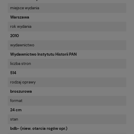
miejsce wydania
Warszawa
rok wydania
2010
wydawnictwo
Wydawnictwo Instytutu Historii PAN
liczba stron
514
rodzaj oprawy
broszurowa
format
24 cm
stan
bdb- (niew. otarcia rogów opr.)