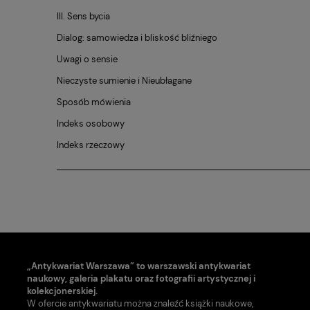
III. Sens bycia
Dialog: samowiedza i bliskość bliźniego
Uwagi o sensie
Nieczyste sumienie i Nieubłagane
Sposób mówienia
Indeks osobowy
Indeks rzeczowy
„Antykwariat Warszawa” to warszawski antykwariat
naukowy, galeria plakatu oraz fotografii artystycznej i
kolekcjonerskiej.
W ofercie antykwariatu można znaleźć książki naukowe,