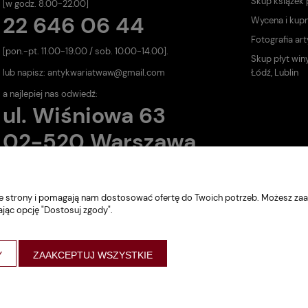
Skup książek
[w godz. 8.00-22.00]
22 646 06 44
Wycena i kup
Fotografia art
[pon.-pt. 11.00-19.00 / sob. 10.00-14.00].
Skup płyt win
lub napisz:
antykwariatwaw@gmail.com
Łódź, Lublin
a najlepiej nas odwiedź:
ul. Wiśniowa 63
02-520 Warszawa
nie strony i pomagają nam dostosować ofertę do Twoich potrzeb. Możesz zaa
ając opcję "Dostosuj zgody".
Y
ZAAKCEPTUJ WSZYSTKIE