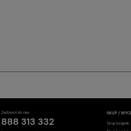
Zadzwoń do nas:
SKUP / WYC
888 313 332
Skup książek