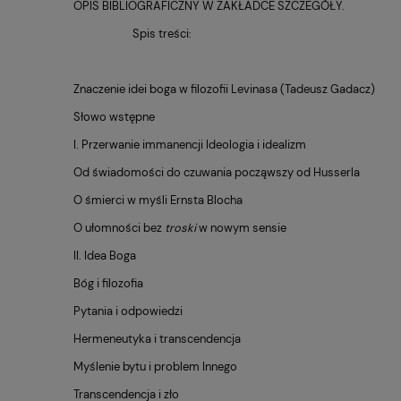
OPIS BIBLIOGRAFICZNY W ZAKŁADCE SZCZEGÓŁY.
Spis treści:
Znaczenie idei boga w filozofii Levinasa (Tadeusz Gadacz)
Słowo wstępne
I. Przerwanie immanencji Ideologia i idealizm
Od świadomości do czuwania począwszy od Husserla
O śmierci w myśli Ernsta Blocha
O ułomności bez
troski
w nowym sensie
II. Idea Boga
Bóg i filozofia
Pytania i odpowiedzi
Hermeneutyka i transcendencja
Myślenie bytu i problem Innego
Transcendencja i zło