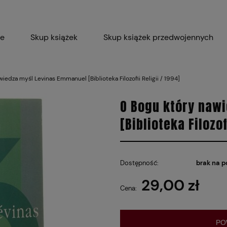
ie
Skup książek
Skup książek przedwojennych
Blog
Skup płyt winylowych 
iedza myśl Levinas Emmanuel [Biblioteka Filozofii Religii / 1994]
Certyfikat dla M
O Bogu który naw
[Biblioteka Filozof
Dostępność:
brak na p
29,00 zł
Cena:
PO