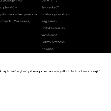
 przedwojennych
Dane firmy
no plakatów
Jak szukać?
ystyczna i kolekcjonerska
Polityka prywatności
ylowych - Warszawa,
Regulamin
Poltyka cookies
varsaviana
Formy płatności
Nowości
kceptować wykorzystanie przez nas wszystkich tych plików i przejść
Sklep internetowy Shoper Premium