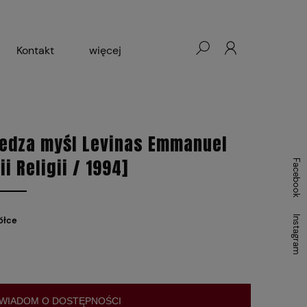
Kontakt
więcej
- Warszawa, Łódź, Lublin
ałej Księgarni 2024-2025
iedza myśl Levinas Emmanuel
ii Religii / 1994]
Facebook
Instagram
ółce
WIADOM O DOSTĘPNOŚCI