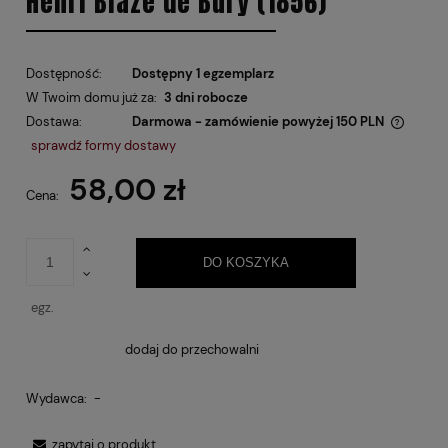
Henri Blaze de Bury (1856)
Dostępność:
Dostępny 1 egzemplarz
W Twoim domu już za:
3 dni robocze
Dostawa:
Darmowa - zamówienie powyżej 150 PLN
Cena nie zawiera ewentualnych kosztów płatności
sprawdź formy dostawy
58,00 zł
Cena:
DO KOSZYKA
egz.
dodaj do przechowalni
Wydawca:
-
zapytaj o produkt