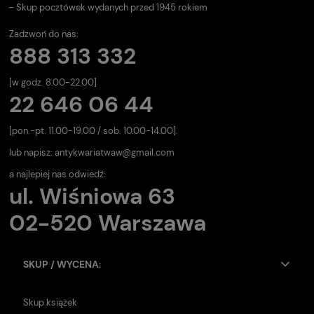
- Skup pocztówek wydanych przed 1945 rokiem
Zadzwoń do nas:
888 313 332
[w godz. 8.00-22.00]
22 646 06 44
[pon.-pt. 11.00-19.00 / sob. 10.00-14.00].
lub napisz:
antykwariatwaw@gmail.com
a najlepiej nas odwiedź:
ul. Wiśniowa 63
02-520 Warszawa
SKUP / WYCENA:
Skup książek