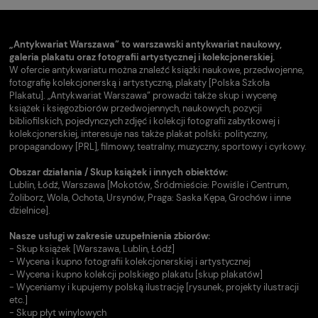
„Antykwariat Warszawa” to warszawski antykwariat naukowy,
galeria plakatu oraz fotografii artystycznej i kolekcjonerskiej.
W ofercie antykwariatu można znaleźć książki naukowe, przedwojenne,
fotografię kolekcjonerską i artystyczną, plakaty [Polska Szkoła
Plakatu]. „Antykwariat Warszawa” prowadzi także skup i wycenę
książek i księgozbiorów przedwojennych, naukowych, pozycji
bibliofilskich, pojedynczych zdjęć i kolekcji fotografii zabytkowej i
kolekcjonerskiej, interesuje nas także plakat polski: polityczny,
propagandowy [PRL], filmowy, teatralny, muzyczny, sportowy i cyrkowy.
Obszar działania / Skup książek i innych obiektów:
Lublin, Łódź, Warszawa [Mokotów, Śródmieście: Powiśle i Centrum,
Żoliborz, Wola, Ochota, Ursynów, Praga: Saska Kępa, Grochów i inne
dzielnice].
Nasze usługi w zakresie uzupełnienia zbiorów:
- Skup książek [Warszawa, Lublin, Łódź]
- Wycena i kupno fotografii kolekcjonerskiej i artystycznej
- Wycena i kupno kolekcji polskiego plakatu [skup plakatów]
- Wyceniamy i kupujemy polską ilustrację [rysunek, projekty ilustracji
etc.]
- Skup płyt winylowych