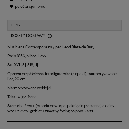
poleć znajomemu
OPIS
KOSZTY DOSTAWY
CENA NIE ZAWIERA EWENTUALNYCH KOSZTÓW PŁATNOŚCI
Musiciens Contemporains / par Henri Blaze de Bury
Paris 1856, Michel Levy
Str. XVI, [3], 319, [1]
Oprawa półpłócienna, introligatorska (z epoki), marmoryzowane
lica, 20 cm
Marmoryzowane wyklejki
Tekst w jęz. franc.
Stan: db- / dst+ (otarcia pow. opr., peknięcie płóciennej okleiny
wzdłuż kraw. grzbietu, znaczny foxing na pow. kart)