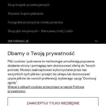
Skup książek przedwojennych
Wycena i kupno plakatów
Fotografia artystyczna i kolekcjonerska
Skup płyt winylowych - Warszawa, Łódź, Lublin
INFORMACJE:
Dbamy o Twoją prywatność
Zwroty i reklamacje
Pliki cookies i pokrewne im technologie umożliwiają poprawne
Dane firmy
działanie strony i pomagają nam dostosować ofertę do Twoich
potrzeb. Możesz zaakceptować wykorzystanie przez nas
Jak szukać?
wszystkich tych plików i przejść do sklepu lub dostosować
użycie plików do swoich preferencji, wybierając opcję "Dostosuj
Polityka prywatności
zgody".
Więcej o plikach cookies przeczytasz w naszej Polityce
Regulamin
prywatności.
Poltyka cookies
ZAAKCEPTUJ TYLKO NIEZBĘDNE