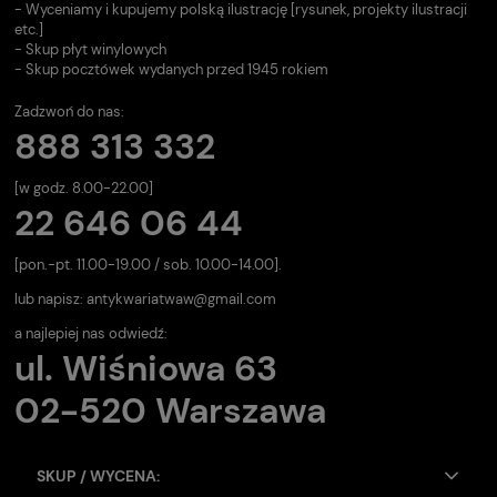
- Wyceniamy i kupujemy polską ilustrację [rysunek, projekty ilustracji
etc.]
- Skup płyt winylowych
- Skup pocztówek wydanych przed 1945 rokiem
Zadzwoń do nas:
888 313 332
[w godz. 8.00-22.00]
22 646 06 44
[pon.-pt. 11.00-19.00 / sob. 10.00-14.00].
lub napisz:
antykwariatwaw@gmail.com
a najlepiej nas odwiedź:
ul. Wiśniowa 63
02-520 Warszawa
SKUP / WYCENA: