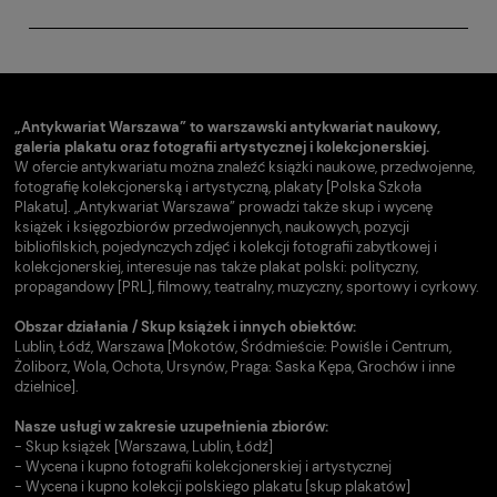
„Antykwariat Warszawa” to warszawski antykwariat naukowy,
galeria plakatu oraz fotografii artystycznej i kolekcjonerskiej.
W ofercie antykwariatu można znaleźć książki naukowe, przedwojenne,
fotografię kolekcjonerską i artystyczną, plakaty [Polska Szkoła
Plakatu]. „Antykwariat Warszawa” prowadzi także skup i wycenę
książek i księgozbiorów przedwojennych, naukowych, pozycji
bibliofilskich, pojedynczych zdjęć i kolekcji fotografii zabytkowej i
kolekcjonerskiej, interesuje nas także plakat polski: polityczny,
propagandowy [PRL], filmowy, teatralny, muzyczny, sportowy i cyrkowy.
Obszar działania / Skup książek i innych obiektów:
Lublin, Łódź, Warszawa [Mokotów, Śródmieście: Powiśle i Centrum,
Żoliborz, Wola, Ochota, Ursynów, Praga: Saska Kępa, Grochów i inne
dzielnice].
Nasze usługi w zakresie uzupełnienia zbiorów:
- Skup książek [Warszawa, Lublin, Łódź]
- Wycena i kupno fotografii kolekcjonerskiej i artystycznej
- Wycena i kupno kolekcji polskiego plakatu [skup plakatów]