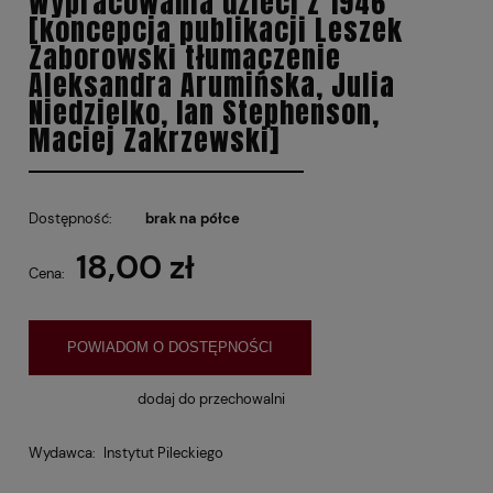
Wypracowania dzieci z 1946
[koncepcja publikacji Leszek
Zaborowski tłumaczenie
Aleksandra Arumińska, Julia
Niedzielko, Ian Stephenson,
Maciej Zakrzewski]
Dostępność:
brak na półce
18,00 zł
Cena:
POWIADOM O DOSTĘPNOŚCI
dodaj do przechowalni
Wydawca:
Instytut Pileckiego