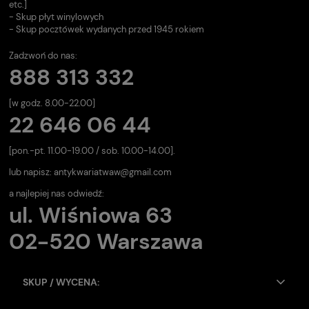
etc.]
- Skup płyt winylowych
- Skup pocztówek wydanych przed 1945 rokiem
Zadzwoń do nas:
888 313 332
[w godz. 8.00-22.00]
22 646 06 44
[pon.-pt. 11.00-19.00 / sob. 10.00-14.00].
lub napisz:
antykwariatwaw@gmail.com
a najlepiej nas odwiedź:
ul. Wiśniowa 63
02-520 Warszawa
SKUP / WYCENA: