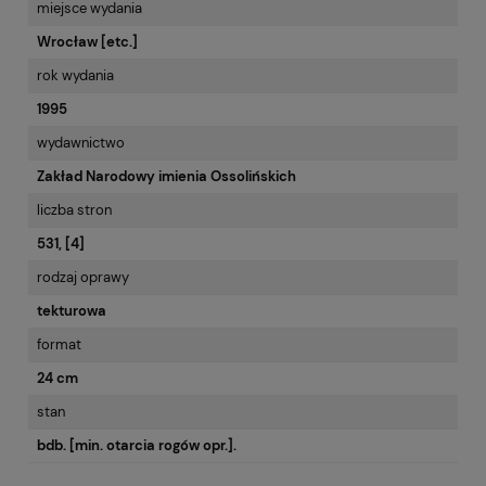
miejsce wydania
Wrocław [etc.]
rok wydania
1995
wydawnictwo
Zakład Narodowy imienia Ossolińskich
liczba stron
531, [4]
rodzaj oprawy
tekturowa
format
24 cm
stan
bdb. [min. otarcia rogów opr.].