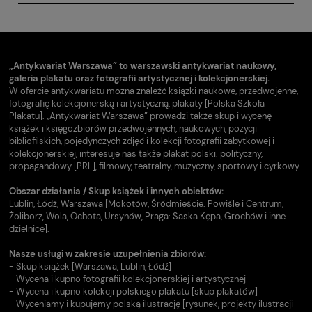
„Antykwariat Warszawa” to warszawski antykwariat naukowy,
galeria plakatu oraz fotografii artystycznej i kolekcjonerskiej.
W ofercie antykwariatu można znaleźć książki naukowe, przedwojenne,
fotografię kolekcjonerską i artystyczną, plakaty [Polska Szkoła
Plakatu]. „Antykwariat Warszawa” prowadzi także skup i wycenę
książek i księgozbiorów przedwojennych, naukowych, pozycji
bibliofilskich, pojedynczych zdjęć i kolekcji fotografii zabytkowej i
kolekcjonerskiej, interesuje nas także plakat polski: polityczny,
propagandowy [PRL], filmowy, teatralny, muzyczny, sportowy i cyrkowy.
Obszar działania / Skup książek i innych obiektów:
Lublin, Łódź, Warszawa [Mokotów, Śródmieście: Powiśle i Centrum,
Żoliborz, Wola, Ochota, Ursynów, Praga: Saska Kępa, Grochów i inne
dzielnice].
Nasze usługi w zakresie uzupełnienia zbiorów:
- Skup książek [Warszawa, Lublin, Łódź]
- Wycena i kupno fotografii kolekcjonerskiej i artystycznej
- Wycena i kupno kolekcji polskiego plakatu [skup plakatów]
- Wyceniamy i kupujemy polską ilustrację [rysunek, projekty ilustracji