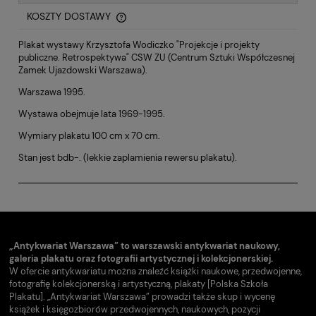
KOSZTY DOSTAWY
CENA NIE ZAWIERA EWENTUALNYCH KOSZTÓW PŁATNOŚCI
Plakat wystawy Krzysztofa Wodiczko "Projekcje i projekty
publiczne. Retrospektywa" CSW ZU (Centrum Sztuki Współczesnej
Zamek Ujazdowski Warszawa).
Warszawa 1995.
Wystawa obejmuje lata 1969-1995.
Wymiary plakatu 100 cm x 70 cm.
Stan jest bdb-. (lekkie zaplamienia rewersu plakatu).
„Antykwariat Warszawa” to warszawski antykwariat naukowy,
galeria plakatu oraz fotografii artystycznej i kolekcjonerskiej.
W ofercie antykwariatu można znaleźć książki naukowe, przedwojenne,
fotografię kolekcjonerską i artystyczną, plakaty [Polska Szkoła
Plakatu]. „Antykwariat Warszawa” prowadzi także skup i wycenę
książek i księgozbiorów przedwojennych, naukowych, pozycji