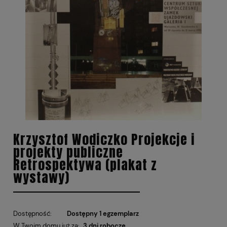
Krzysztof Wodiczko Projekcje i
projekty publiczne
Retrospektywa (plakat z
wystawy)
Dostępność:
Dostępny 1 egzemplarz
W Twoim domu już za:
3 dni robocze