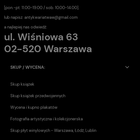
[pon.-pt. 11.00-19.00 / sob. 10.00-14.00].
lub napisz:
antykwariatwaw@gmail.com
a najlepiej nas odwiedź:
ul. Wiśniowa 63
02-520 Warszawa
SKUP / WYCENA:
Skup książek
Skup książek przedwojennych
Wycena i kupno plakatów
Fotografia artystyczna i kolekcjonerska
Skup płyt winylowych - Warszawa, Łódź, Lublin