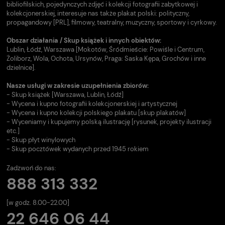
bibliofilskich, pojedynczych zdjęć i kolekcji fotografii zabytkowej i
kolekcjonerskiej, interesuje nas także plakat polski: polityczny,
propagandowy [PRL], filmowy, teatralny, muzyczny, sportowy i cyrkowy.
Obszar działania / Skup książek i innych obiektów:
Lublin, Łódź, Warszawa [Mokotów, Śródmieście: Powiśle i Centrum,
Żoliborz, Wola, Ochota, Ursynów, Praga: Saska Kępa, Grochów i inne
dzielnice].
Nasze usługi w zakresie uzupełnienia zbiorów:
- Skup książek [Warszawa, Lublin, Łódź]
- Wycena i kupno fotografii kolekcjonerskiej i artystycznej
- Wycena i kupno kolekcji polskiego plakatu [skup plakatów]
- Wyceniamy i kupujemy polską ilustrację [rysunek, projekty ilustracji
etc.]
- Skup płyt winylowych
- Skup pocztówek wydanych przed 1945 rokiem
Zadzwoń do nas:
888 313 332
[w godz. 8.00-22.00]
22 646 06 44