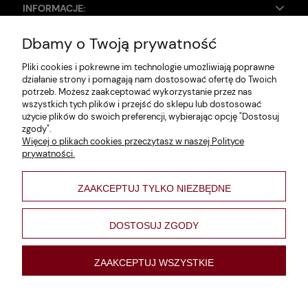
INFORMACJE:
Dbamy o Twoją prywatność
Zwroty i reklamacje
Pliki cookies i pokrewne im technologie umożliwiają poprawne
Dane firmy
działanie strony i pomagają nam dostosować ofertę do Twoich
potrzeb. Możesz zaakceptować wykorzystanie przez nas
Jak szukać?
wszystkich tych plików i przejść do sklepu lub dostosować
użycie plików do swoich preferencji, wybierając opcję "Dostosuj
Polityka prywatności
zgody".
Więcej o plikach cookies przeczytasz w naszej Polityce
Regulamin
prywatności.
Poltyka cookies
ZAAKCEPTUJ TYLKO NIEZBĘDNE
varsaviana
Formy płatności
DOSTOSUJ ZGODY
Nowości
ZAAKCEPTUJ WSZYSTKIE
pokaż pełną wersję strony