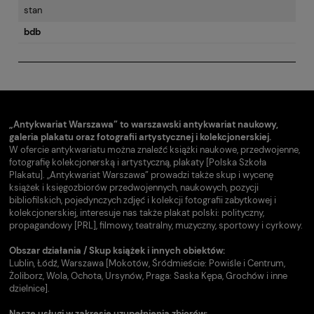
stan
bdb
„Antykwariat Warszawa” to warszawski antykwariat naukowy,
galeria plakatu oraz fotografii artystycznej i kolekcjonerskiej.
W ofercie antykwariatu można znaleźć książki naukowe, przedwojenne,
fotografię kolekcjonerską i artystyczną, plakaty [Polska Szkoła
Plakatu]. „Antykwariat Warszawa” prowadzi także skup i wycenę
książek i księgozbiorów przedwojennych, naukowych, pozycji
bibliofilskich, pojedynczych zdjęć i kolekcji fotografii zabytkowej i
kolekcjonerskiej, interesuje nas także plakat polski: polityczny,
propagandowy [PRL], filmowy, teatralny, muzyczny, sportowy i cyrkowy.
Obszar działania / Skup książek i innych obiektów:
Lublin, Łódź, Warszawa [Mokotów, Śródmieście: Powiśle i Centrum,
Żoliborz, Wola, Ochota, Ursynów, Praga: Saska Kępa, Grochów i inne
dzielnice].
Nasze usługi w zakresie uzupełnienia zbiorów: