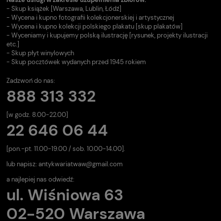
- Skup książek [Warszawa, Lublin, Łódź]
- Wycena i kupno fotografii kolekcjonerskiej i artystycznej
- Wycena i kupno kolekcji polskiego plakatu [skup plakatów]
- Wyceniamy i kupujemy polską ilustrację [rysunek, projekty ilustracji
etc.]
- Skup płyt winylowych
- Skup pocztówek wydanych przed 1945 rokiem
Zadzwoń do nas:
888 313 332
[w godz. 8.00-22.00]
22 646 06 44
[pon.-pt. 11.00-19.00 / sob. 10.00-14.00].
lub napisz:
antykwariatwaw@gmail.com
a najlepiej nas odwiedź:
ul. Wiśniowa 63
02-520 Warszawa