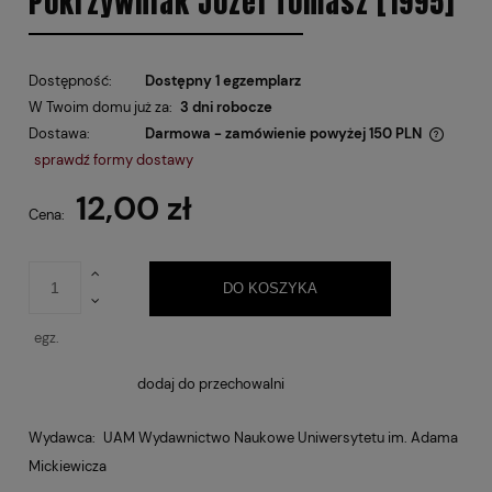
Pokrzywniak Józef Tomasz [1995]
Dostępność:
Dostępny 1 egzemplarz
W Twoim domu już za:
3 dni robocze
Dostawa:
Darmowa - zamówienie powyżej 150 PLN
Cena nie zawiera ewentualnych kosztów płatności
sprawdź formy dostawy
12,00 zł
Cena:
DO KOSZYKA
egz.
dodaj do przechowalni
Wydawca:
UAM Wydawnictwo Naukowe Uniwersytetu im. Adama
Mickiewicza