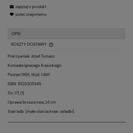
zapytaj o produkt
poleć znajomemu
OPIS
KOSZTY DOSTAWY
CENA NIE ZAWIERA EWENTUALNYCH KOSZTÓW PŁATNOŚCI
Pokrzywniak Józef Tomasz
Komedie Ignacego Krasickiego
Poznań 1995, Wyd. UAM
ISBN: 8323205345
Str. 171, [1]
Oprawa broszurowa, 24 cm
Stan bdb. [małe otarcia kraw. okładki].