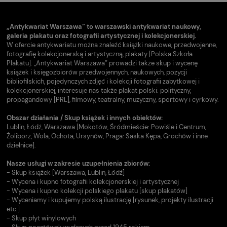
„Antykwariat Warszawa” to warszawski antykwariat naukowy,
galeria plakatu oraz fotografii artystycznej i kolekcjonerskiej.
W ofercie antykwariatu można znaleźć książki naukowe, przedwojenne,
fotografię kolekcjonerską i artystyczną, plakaty [Polska Szkoła
Plakatu]. „Antykwariat Warszawa” prowadzi także skup i wycenę
książek i księgozbiorów przedwojennych, naukowych, pozycji
bibliofilskich, pojedynczych zdjęć i kolekcji fotografii zabytkowej i
kolekcjonerskiej, interesuje nas także plakat polski: polityczny,
propagandowy [PRL], filmowy, teatralny, muzyczny, sportowy i cyrkowy.
Obszar działania / Skup książek i innych obiektów:
Lublin, Łódź, Warszawa [Mokotów, Śródmieście: Powiśle i Centrum,
Żoliborz, Wola, Ochota, Ursynów, Praga: Saska Kępa, Grochów i inne
dzielnice].
Nasze usługi w zakresie uzupełnienia zbiorów:
- Skup książek [Warszawa, Lublin, Łódź]
- Wycena i kupno fotografii kolekcjonerskiej i artystycznej
- Wycena i kupno kolekcji polskiego plakatu [skup plakatów]
- Wyceniamy i kupujemy polską ilustrację [rysunek, projekty ilustracji
etc.]
- Skup płyt winylowych