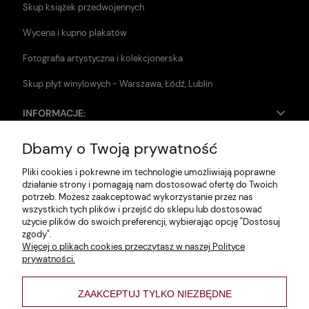
Skup książek przedwojennych
Wycena i kupno plakatów
Fotografia artystyczna i kolekcjonerska
Skup płyt winylowych - Warszawa, Łódź, Lublin
INFORMACJE:
Dbamy o Twoją prywatność
Zwroty i reklamacje
Pliki cookies i pokrewne im technologie umożliwiają poprawne
Dane firmy
działanie strony i pomagają nam dostosować ofertę do Twoich
potrzeb. Możesz zaakceptować wykorzystanie przez nas
Jak szukać?
wszystkich tych plików i przejść do sklepu lub dostosować
użycie plików do swoich preferencji, wybierając opcję "Dostosuj
Polityka prywatności
zgody".
Więcej o plikach cookies przeczytasz w naszej Polityce
Regulamin
prywatności.
Poltyka cookies
ZAAKCEPTUJ TYLKO NIEZBĘDNE
varsaviana