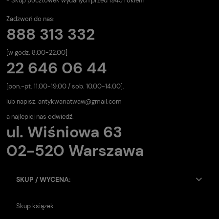
- Skup pocztówek wydanych przed 1945 rokiem
Zadzwoń do nas:
888 313 332
[w godz. 8.00-22.00]
22 646 06 44
[pon.-pt. 11.00-19.00 / sob. 10.00-14.00].
lub napisz:
antykwariatwaw@gmail.com
a najlepiej nas odwiedź:
ul. Wiśniowa 63
02-520 Warszawa
SKUP / WYCENA:
Skup książek