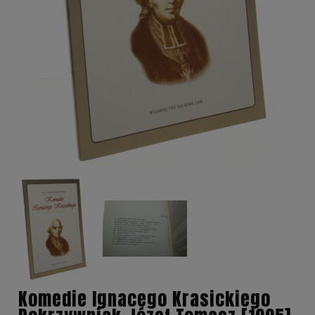
Komedie Ignacego Krasickiego