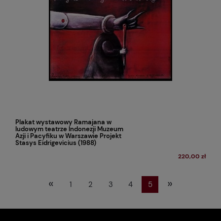
Plakat wystawowy Ramajana w
ludowym teatrze Indonezji Muzeum
Azji i Pacyfiku w Warszawie Projekt
Stasys Eidrigevicius (1988)
220,00 zł
«
»
1
2
3
4
5