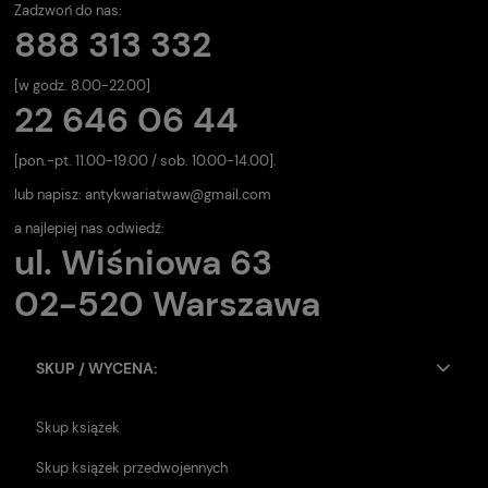
Zadzwoń do nas:
888 313 332
[w godz. 8.00-22.00]
22 646 06 44
[pon.-pt. 11.00-19.00 / sob. 10.00-14.00].
lub napisz:
antykwariatwaw@gmail.com
a najlepiej nas odwiedź:
ul. Wiśniowa 63
02-520 Warszawa
SKUP / WYCENA:
Skup książek
Skup książek przedwojennych