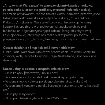
„Antykwariat Warszawa” to warszawski antykwariat naukowy,
galeria plakatu oraz fotografii artystycznej i kolekcjonerskiej.
W ofercie antykwariatu można znaleźć książki naukowe, przedwojenne,
fotografię kolekcjonerską i artystyczną, plakaty [Polska Szkoła
Plakatu]. „Antykwariat Warszawa” prowadzi także skup i wycenę
książek i księgozbiorów przedwojennych, naukowych, pozycji
bibliofilskich, pojedynczych zdjęć i kolekcji fotografii zabytkowej i
kolekcjonerskiej, interesuje nas także plakat polski: polityczny,
propagandowy [PRL], filmowy, teatralny, muzyczny, sportowy i cyrkowy.
Obszar działania / Skup książek i innych obiektów:
Lublin, Łódź, Warszawa [Mokotów, Śródmieście: Powiśle i Centrum,
Żoliborz, Wola, Ochota, Ursynów, Praga: Saska Kępa, Grochów i inne
dzielnice].
Nasze usługi w zakresie uzupełnienia zbiorów:
- Skup książek [Warszawa, Lublin, Łódź]
- Wycena i kupno fotografii kolekcjonerskiej i artystycznej
- Wycena i kupno kolekcji polskiego plakatu [skup plakatów]
- Wyceniamy i kupujemy polską ilustrację [rysunek, projekty ilustracji
etc.]
- Skup płyt winylowych
- Skup pocztówek wydanych przed 1945 rokiem