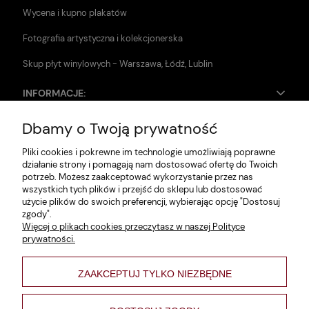
Wycena i kupno plakatów
Fotografia artystyczna i kolekcjonerska
Skup płyt winylowych - Warszawa, Łódź, Lublin
INFORMACJE:
Dbamy o Twoją prywatność
Zwroty i reklamacje
Pliki cookies i pokrewne im technologie umożliwiają poprawne
Dane firmy
działanie strony i pomagają nam dostosować ofertę do Twoich
potrzeb. Możesz zaakceptować wykorzystanie przez nas
Jak szukać?
wszystkich tych plików i przejść do sklepu lub dostosować
użycie plików do swoich preferencji, wybierając opcję "Dostosuj
Polityka prywatności
zgody".
Więcej o plikach cookies przeczytasz w naszej Polityce
Regulamin
prywatności.
Poltyka cookies
ZAAKCEPTUJ TYLKO NIEZBĘDNE
varsaviana