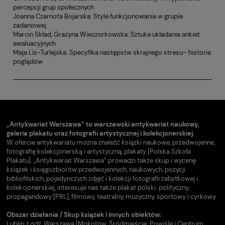
percepcji grup społecznych
Joanna Czarnota Bojarska: Style funkcjonowania w grupie
zadaniowej
Marcin Skład, Grazyna Wieczorkowska: Sztuka układania ankiet
ewaluacyjnych
Maja Lis-Turlejska: Specyfika następstw skrajnego stresu– historia
poglądów
„Antykwariat Warszawa” to warszawski antykwariat naukowy,
galeria plakatu oraz fotografii artystycznej i kolekcjonerskiej.
W ofercie antykwariatu można znaleźć książki naukowe, przedwojenne,
fotografię kolekcjonerską i artystyczną, plakaty [Polska Szkoła
Plakatu]. „Antykwariat Warszawa” prowadzi także skup i wycenę
książek i księgozbiorów przedwojennych, naukowych, pozycji
bibliofilskich, pojedynczych zdjęć i kolekcji fotografii zabytkowej i
kolekcjonerskiej, interesuje nas także plakat polski: polityczny,
propagandowy [PRL], filmowy, teatralny, muzyczny, sportowy i cyrkowy.
Obszar działania / Skup książek i innych obiektów:
Lublin, Łódź, Warszawa [Mokotów, Śródmieście: Powiśle i Centrum,