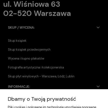
ul. Wiśniowa 63
02-520 Warszawa
SKUP / WYCENA:
Skup książek
Skup książek przedwojennych
Wycena i kupno plakatów
Fotografia artystyczna i kolekcjonerska
Skup płyt winylowych - Warszawa, Łódź, Lublin
INFORMACJE:
Dbamy o Twoją prywatność
Zwroty i reklamacje
Pliki cookies i pokrewne im technologie umożliwiają poprawne