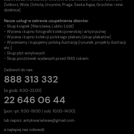
Żoliborz, Wola, Ochota, Ursynów, Praga: Saska Kępa, Grochów i inne
dzielnice].
Nasze usługi w zakresie uzupełnienia zbiorów:
- Skup książek [Warszawa, Lublin, Łódź]
- Wycena i kupno fotografii kolekcjonerskiej i artystycznej
- Wycena i kupno kolekcji polskiego plakatu [skup plakatów]
- Wyceniamy i kupujemy polską ilustrację [rysunek, projekty ilustracji
etc.]
- Skup płyt winylowych
- Skup pocztówek wydanych przed 1945 rokiem
Zadzwoń do nas:
888 313 332
[w godz. 8.00-22.00]
22 646 06 44
[pon.-pt. 11.00-19.00 / sob. 10.00-14.00].
lub napisz:
antykwariatwaw@gmail.com
a najlepiej nas odwiedź: