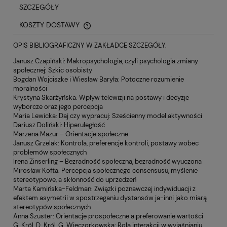
SZCZEGÓŁY
KOSZTY DOSTAWY
CENA NIE ZAWIERA EWENTUALNYCH KOSZTÓW PŁATNOŚCI
OPIS BIBLIOGRAFICZNY W ZAKŁADCE SZCZEGÓŁY.
Janusz Czapiński: Makropsychologia, czyli psychologia zmiany
społecznej: Szkic osobisty
Bogdan Wojciszke i Wiesław Baryła: Potoczne rozumienie
moralności
Krystyna Skarżyńska: Wpływ telewizji na postawy i decyzje
wyborcze oraz jego percepcja
Maria Lewicka: Daj czy wypracuj: Sześcienny model aktywności
Dariusz Doliński: Hiperuległość
Marzena Mazur – Orientacje społeczne
Janusz Grzelak: Kontrola, preferencje kontroli, postawy wobec
problemów społecznych
Irena Zinserling – Bezradność społeczna, bezradność wyuczona
Mirosław Kofta: Percepcja społecznego consensusu, myślenie
stereotypowe, a skłonność do uprzedzeń
Marta Kamińska-Feldman: Związki poznawczej indywiduacji z
efektem asymetrii w spostrzeganiu dystansów ja-inni jako miarą
stereotypów społecznych
Anna Szuster: Orientacje prospołeczne a preferowanie wartości
G. Król, D. Król, G. Wieczorkowska: Rola interakcji w wyjaśnianiu