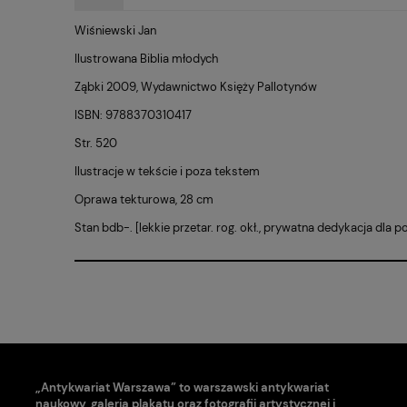
Wiśniewski Jan
Ilustrowana Biblia młodych
Ząbki 2009, Wydawnictwo Księży Pallotynów
ISBN: 9788370310417
Str. 520
Ilustracje w tekście i poza tekstem
Oprawa tekturowa, 28 cm
Stan bdb-. [lekkie przetar. rog. okł., prywatna dedykacja dla pop
„Antykwariat Warszawa” to warszawski antykwariat
naukowy, galeria plakatu oraz fotografii artystycznej i