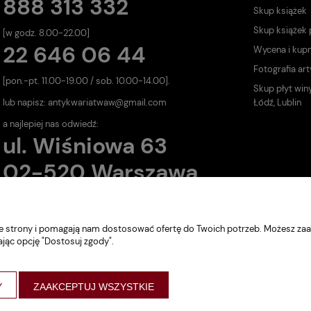
888 313 332
Skup książek
Skup książek
[w godz. 8.00-22.00]
22 646 06 44
Wycena i kup
Fotografia art
[pon.-pt. 11.00-19.00 / sob. 10.00-14.00].
Skup płyt win
lub napisz:
antykwariatwaw@gmail.com
Łódź, Lublin
a najlepiej nas odwiedź:
ul. Wiśniowa 63
02-520 Warszawa
nie strony i pomagają nam dostosować ofertę do Twoich potrzeb. Możesz zaa
ając opcję "Dostosuj zgody".
Y
ZAAKCEPTUJ WSZYSTKIE