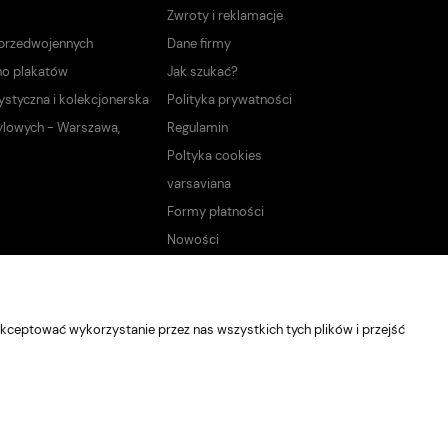
Zwroty i reklamacje
 przedwojennych
Dane firmy
no plakatów
Jak szukać?
ystyczna i kolekcjonerska
Polityka prywatności
ylowych - Warszawa,
Regulamin
Poltyka cookies
varsaviana
Formy płatności
Nowości
kceptować wykorzystanie przez nas wszystkich tych plików i przejść