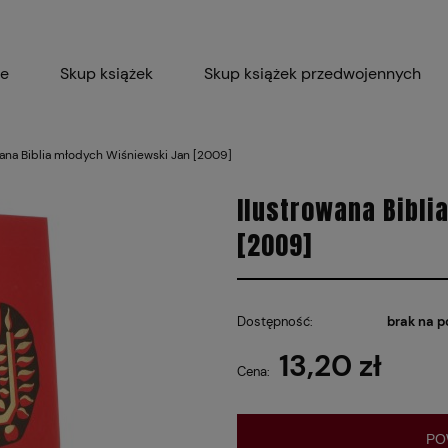
ie
Skup książek
Skup książek przedwojennych
Blog
Skup płyt winylowych 
wana Biblia młodych Wiśniewski Jan [2009]
Certyfikat dla M
Ilustrowana Bibli
[2009]
Dostępność:
brak na p
13,20 zł
Cena:
PO