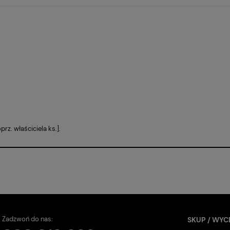
rz. właściciela ks.].
Zadzwoń do nas:
SKUP / WYC