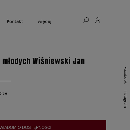
Kontakt
więcej
- Warszawa, Łódź, Lublin
ałej Księgarni 2024-2025
a młodych Wiśniewski Jan
Facebook
Instagram
ółce
WIADOM O DOSTĘPNOŚCI