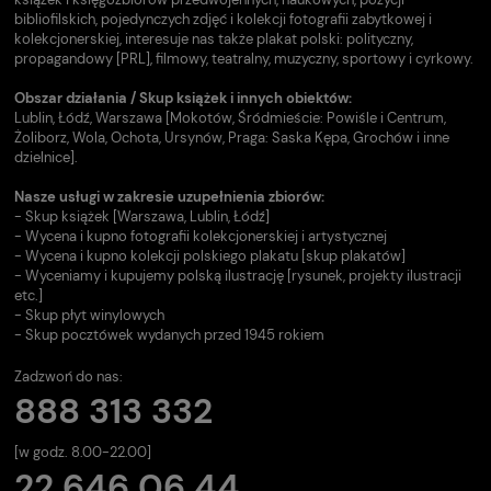
bibliofilskich, pojedynczych zdjęć i kolekcji fotografii zabytkowej i
kolekcjonerskiej, interesuje nas także plakat polski: polityczny,
propagandowy [PRL], filmowy, teatralny, muzyczny, sportowy i cyrkowy.
Obszar działania / Skup książek i innych obiektów:
Lublin, Łódź, Warszawa [Mokotów, Śródmieście: Powiśle i Centrum,
Żoliborz, Wola, Ochota, Ursynów, Praga: Saska Kępa, Grochów i inne
dzielnice].
Nasze usługi w zakresie uzupełnienia zbiorów:
- Skup książek [Warszawa, Lublin, Łódź]
- Wycena i kupno fotografii kolekcjonerskiej i artystycznej
- Wycena i kupno kolekcji polskiego plakatu [skup plakatów]
- Wyceniamy i kupujemy polską ilustrację [rysunek, projekty ilustracji
etc.]
- Skup płyt winylowych
- Skup pocztówek wydanych przed 1945 rokiem
Zadzwoń do nas:
888 313 332
[w godz. 8.00-22.00]
22 646 06 44