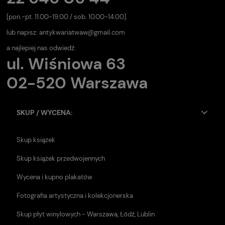
[pon.-pt. 11.00-19.00 / sob. 10.00-14.00].
lub napisz:
antykwariatwaw@gmail.com
a najlepiej nas odwiedź:
ul. Wiśniowa 63
02-520 Warszawa
SKUP / WYCENA:
Skup książek
Skup książek przedwojennych
Wycena i kupno plakatów
Fotografia artystyczna i kolekcjonerska
Skup płyt winylowych - Warszawa, Łódź, Lublin