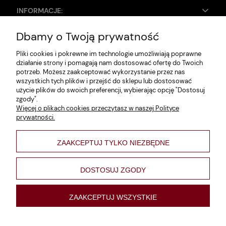
INFORMACJE:
Dbamy o Twoją prywatność
Zwroty i reklamacje
Pliki cookies i pokrewne im technologie umożliwiają poprawne
Dane firmy
działanie strony i pomagają nam dostosować ofertę do Twoich
potrzeb. Możesz zaakceptować wykorzystanie przez nas
Jak szukać?
wszystkich tych plików i przejść do sklepu lub dostosować
użycie plików do swoich preferencji, wybierając opcję "Dostosuj
Polityka prywatności
zgody".
Więcej o plikach cookies przeczytasz w naszej Polityce
Regulamin
prywatności.
Poltyka cookies
ZAAKCEPTUJ TYLKO NIEZBĘDNE
varsaviana
Formy płatności
DOSTOSUJ ZGODY
Nowości
ZAAKCEPTUJ WSZYSTKIE
pokaż pełną wersję strony