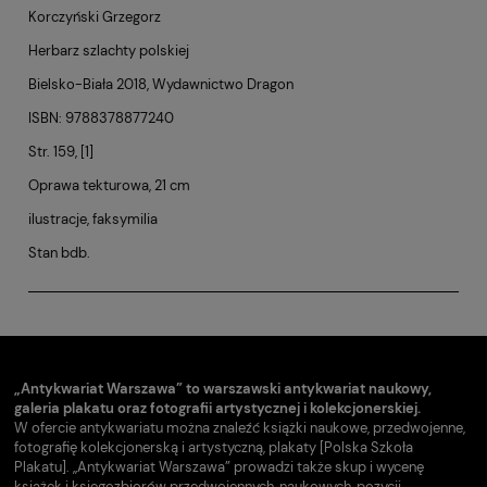
Korczyński Grzegorz
Herbarz szlachty polskiej
Bielsko-Biała
2018, Wydawnictwo Dragon
ISBN: 9788378877240
Str. 159, [1]
Oprawa tekturowa, 21 cm
ilustracje, faksymilia
Stan bdb.
„Antykwariat Warszawa” to warszawski antykwariat naukowy,
galeria plakatu oraz fotografii artystycznej i kolekcjonerskiej.
W ofercie antykwariatu można znaleźć książki naukowe, przedwojenne,
fotografię kolekcjonerską i artystyczną, plakaty [Polska Szkoła
Plakatu]. „Antykwariat Warszawa” prowadzi także skup i wycenę
książek i księgozbiorów przedwojennych, naukowych, pozycji