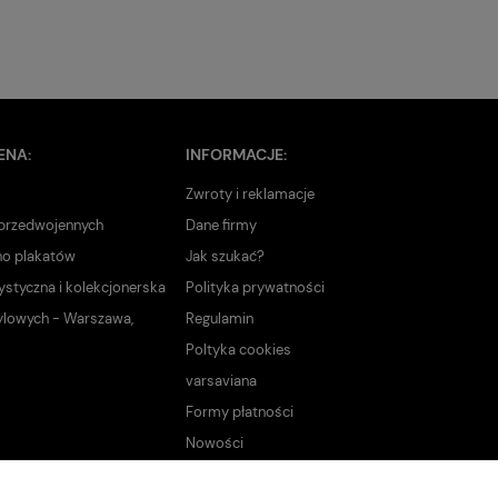
ENA:
INFORMACJE:
Zwroty i reklamacje
 przedwojennych
Dane firmy
no plakatów
Jak szukać?
ystyczna i kolekcjonerska
Polityka prywatności
ylowych - Warszawa,
Regulamin
Poltyka cookies
varsaviana
Formy płatności
Nowości