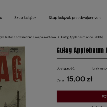
ie
Skup książek
Skup książek przedwojennych
Blog
Skup płyt winylowych 
ążki historia powszechna II wojna światowa
Gułag Applebaum Anne [2005]
Certyfikat dla M
Gułag Applebaum 
Dostępność:
brak na p
15,00 zł
Cena:
PO