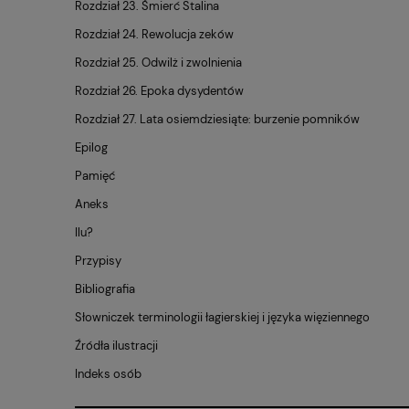
Roz­dział 23. Śmierć Sta­li­na
Roz­dział 24. Re­wo­lu­cja zeków
Roz­dział 25. Od­wilż i zwol­nie­nia
Roz­dział 26. Epoka dy­sy­den­tów
Roz­dział 27. Lata osiem­dzie­sią­te: bu­rze­nie po­mni­ków
Epilog
Pa­mięć
Aneks
Ilu?
Przypisy
Bibliografia
Słowniczek terminologii łagierskiej i języka więziennego
Źródła ilustracji
Indeks osób