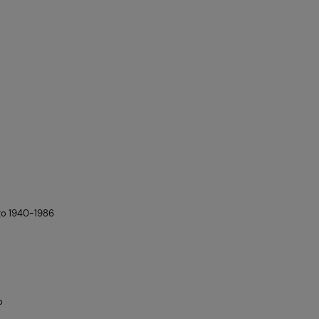
e­go 1940-1986
o