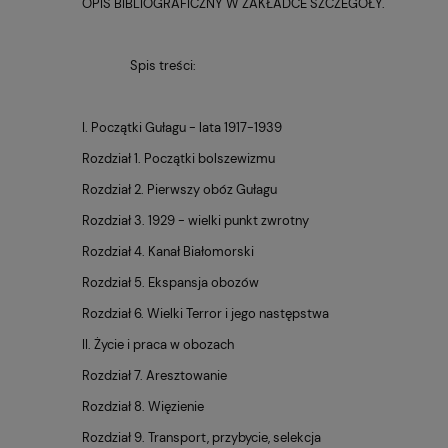
OPIS BIBLIOGRAFICZNY W ZAKŁADCE SZCZEGÓŁY.
Spis treści:
I. Po­cząt­ki Gu­ła­gu - lata 1917-1939
Roz­dział 1. Po­cząt­ki bol­sze­wi­zmu
Roz­dział 2. Pierw­szy obóz Gu­ła­gu
Roz­dział 3. 1929 - wiel­ki punkt zwrot­ny
Roz­dział 4. Kanał Bia­ło­mor­ski
Roz­dział 5. Eks­pan­sja obo­zów
Roz­dział 6. Wiel­ki Ter­ror i jego na­stęp­stwa
II. Życie i praca w obo­zach
Roz­dział 7. Aresz­to­wa­nie
Roz­dział 8. Wię­zie­nie
Roz­dział 9. Trans­port, przy­by­cie, se­lek­cja