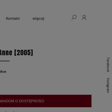
Kontakt
więcej
- Warszawa, Łódź, Lublin
ałej Księgarni 2024-2025
Anne [2005]
Facebook
ółce
Instagram
WIADOM O DOSTĘPNOŚCI