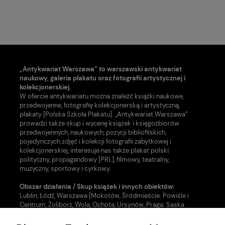
„Antykwariat Warszawa” to warszawski antykwariat
naukowy, galeria plakatu oraz fotografii artystycznej i
kolekcjonerskiej.
W ofercie antykwariatu można znaleźć książki naukowe,
przedwojenne, fotografię kolekcjonerską i artystyczną,
plakaty [Polska Szkoła Plakatu]. „Antykwariat Warszawa”
prowadzi także skup i wycenę książek i księgozbiorów
przedwojennych, naukowych, pozycji bibliofilskich,
pojedynczych zdjęć i kolekcji fotografii zabytkowej i
kolekcjonerskiej, interesuje nas także plakat polski:
polityczny, propagandowy [PRL], filmowy, teatralny,
muzyczny, sportowy i cyrkowy.
Obszar działania / Skup książek i innych obiektów:
Lublin, Łódź, Warszawa [Mokotów, Śródmieście: Powiśle i
Centrum, Żoliborz, Wola, Ochota, Ursynów, Praga: Saska
Kępa, Grochów i inne dzielnice].