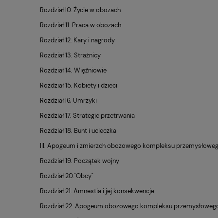
Roz­dział l0. Życie w obo­zach
Roz­dział 11. Praca w obo­zach
Roz­dział 12. Kary i na­gro­dy
Roz­dział 13. Straż­ni­cy
Roz­dział 14. Więź­nio­wie
Roz­dział 15. Ko­bie­ty i dzie­ci
Roz­dział l6. Umrzy­ki
Roz­dział 17. Stra­te­gie prze­trwa­nia
Roz­dział 18. Bunt i uciecz­ka
III. Apo­geum i zmierzch obo­zo­we­go kom­plek­su prze­my­sło­w
Roz­dział 19. Po­czą­tek wojny
Roz­dział 20."Obcy"
Roz­dział 21. Amne­stia i jej kon­se­kwen­cje
Roz­dział 22. Apo­geum obo­zo­we­go kom­plek­su prze­my­sło­we­g