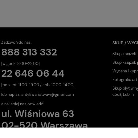
Zadzwoń do nas:
SKUP / WYC
888 313 332
Skup książek
Skup książek
[w godz. 8.00-22.00]
22 646 06 44
Wycena i kup
Fotografia art
[pon.-pt. 11.00-19.00 / sob. 10.00-14.00].
Skup płyt win
lub napisz:
antykwariatwaw@gmail.com
Łódź, Lublin
a najlepiej nas odwiedź:
ul. Wiśniowa 63
02-520 Warszawa