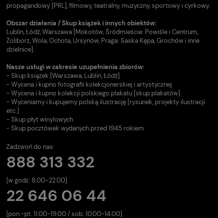
propagandowy [PRL], filmowy, teatralny, muzyczny, sportowy i cyrkowy.
Obszar działania / Skup książek i innych obiektów:
Lublin, Łódź, Warszawa [Mokotów, Śródmieście: Powiśle i Centrum,
Żoliborz, Wola, Ochota, Ursynów, Praga: Saska Kępa, Grochów i inne
dzielnice].
Nasze usługi w zakresie uzupełnienia zbiorów:
- Skup książek [Warszawa, Lublin, Łódź]
- Wycena i kupno fotografii kolekcjonerskiej i artystycznej
- Wycena i kupno kolekcji polskiego plakatu [skup plakatów]
- Wyceniamy i kupujemy polską ilustrację [rysunek, projekty ilustracji
etc.]
- Skup płyt winylowych
- Skup pocztówek wydanych przed 1945 rokiem
Zadzwoń do nas:
888 313 332
[w godz. 8.00-22.00]
22 646 06 44
[pon.-pt. 11.00-19.00 / sob. 10.00-14.00].