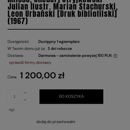
Julian Ilustr. Marian Stachurski,
Leon Urbański [Druk bibliofilski]
(1967)
Dostępność:
Dostępny 1 egzemplarz
W Twoim domu już za:
3 dni robocze
Dostawa:
Darmowa - zamówienie powyżej 150 PLN
Cena nie zawiera ewentualnych kosztów płatności
sprawdź formy dostawy
1 200,00 zł
Cena:
DO KOSZYKA
egz.
dodaj do przechowalni