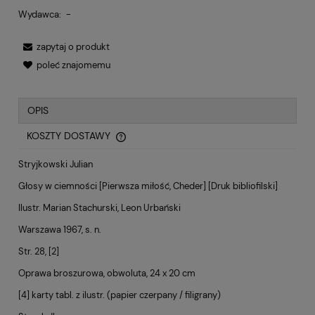
Wydawca:
-
zapytaj o produkt
poleć znajomemu
OPIS
KOSZTY DOSTAWY
CENA NIE ZAWIERA EWENTUALNYCH KOSZTÓW PŁATNOŚCI
Stryjkowski Julian
Głosy w ciemności [Pierwsza miłość, Cheder] [Druk bibliofilski]
Ilustr. Marian Stachurski, Leon Urbański
Warszawa 1967, s. n.
Str. 28, [2]
Oprawa broszurowa, obwoluta, 24 x 20 cm
[4] karty tabl. z ilustr. (papier czerpany / filigrany)