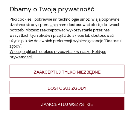
Dbamy o Twoją prywatność
Zwroty i reklamacje
Pliki cookies i pokrewne im technologie umożliwiają poprawne
Dane firmy
działanie strony i pomagają nam dostosować ofertę do Twoich
potrzeb. Możesz zaakceptować wykorzystanie przez nas
Jak szukać?
wszystkich tych plików i przejść do sklepu lub dostosować
użycie plików do swoich preferencji, wybierając opcję "Dostosuj
Polityka prywatności
zgody".
Więcej o plikach cookies przeczytasz w naszej Polityce
Regulamin
prywatności.
Poltyka cookies
ZAAKCEPTUJ TYLKO NIEZBĘDNE
varsaviana
Formy płatności
DOSTOSUJ ZGODY
Nowości
ZAAKCEPTUJ WSZYSTKIE
pokaż pełną wersję strony
Sklep internetowy Shoper Premium