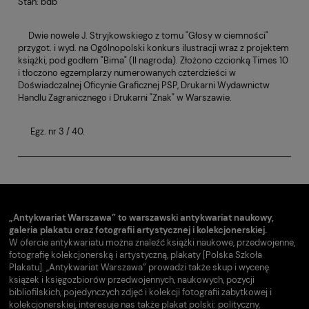
Stan: bdb
Dwie nowele J. Stryjkowskiego z tomu "Głosy w ciemności"
przygot. i wyd. na Ogólnopolski konkurs ilustracji wraz z projektem
książki, pod godłem "Bima" (II nagroda). Złożono czcionką Times 10
i tłoczono egzemplarzy numerowanych czterdzieści w
Doświadczalnej Oficynie Graficznej PSP, Drukarni Wydawnictw
Handlu Zagranicznego i Drukarni "Znak" w Warszawie.
Egz. nr 3 / 40.
„Antykwariat Warszawa” to warszawski antykwariat naukowy,
galeria plakatu oraz fotografii artystycznej i kolekcjonerskiej.
W ofercie antykwariatu można znaleźć książki naukowe, przedwojenne,
fotografię kolekcjonerską i artystyczną, plakaty [Polska Szkoła
Plakatu]. „Antykwariat Warszawa” prowadzi także skup i wycenę
książek i księgozbiorów przedwojennych, naukowych, pozycji
bibliofilskich, pojedynczych zdjęć i kolekcji fotografii zabytkowej i
kolekcjonerskiej, interesuje nas także plakat polski: polityczny,