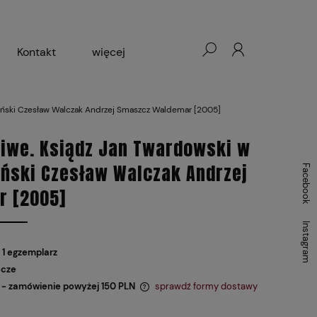
Kontakt
więcej
- Warszawa, Łódź, Lublin
liński Czesław Walczak Andrzej Smaszcz Waldemar [2005]
ałej Księgarni 2024-2025
ziwe. Ksiądz Jan Twardowski w
iński Czesław Walczak Andrzej
Facebook
r [2005]
Instagram
 1 egzemplarz
ocze
- zamówienie powyżej 150 PLN
sprawdź formy dostawy