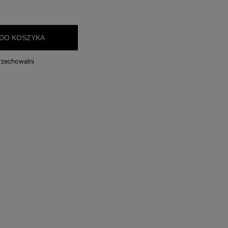
 zawiera ewentualnych kosztów
i
DO KOSZYKA
rzechowalni