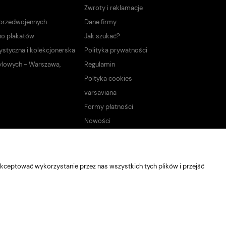
Zwroty i reklamacje
 przedwojennych
Dane firmy
no plakatów
Jak szukać?
ystyczna i kolekcjonerska
Polityka prywatności
ylowych - Warszawa,
Regulamin
Poltyka cookies
varsaviana
Formy płatności
Nowości
kceptować wykorzystanie przez nas wszystkich tych plików i przejść