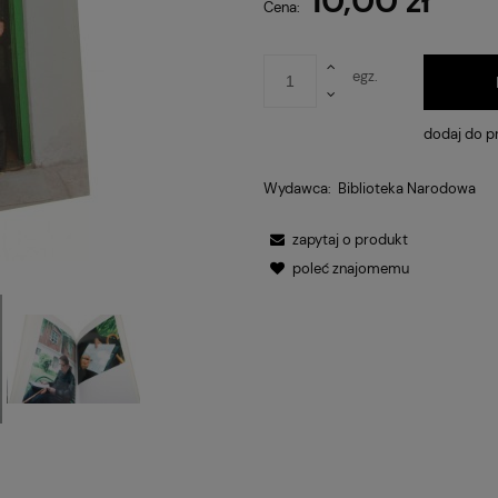
10,00 zł
Cena nie
Cena:
płatnośc
egz.
dodaj do p
Wydawca:
Biblioteka Narodowa
zapytaj o produkt
poleć znajomemu