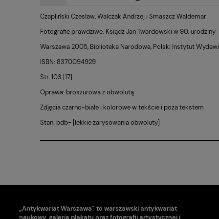
Czapliński Czesław, Walczak Andrzej i Smaszcz Waldemar
CENA NIE ZAWIERA EWE
Fotografie prawdziwe. Ksiądz Jan Twardowski w 90. urodziny
KOSZTÓW PŁATNOŚCI
Warszawa 2005, Biblioteka Narodowa, Polski Instytut Wydaw
ISBN: 8370094929
Str. 103 [17]
Oprawa: broszurowa z obwolutą
Zdjęcia czarno-białe i kolorowe w tekście i poza tekstem
Stan: bdb- [lekkie zarysowania obwoluty]
„Antykwariat Warszawa” to warszawski antykwariat
naukowy, galeria plakatu oraz fotografii artystycznej i