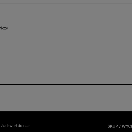
NTUALNYCH
niczy
Zadzwoń do nas:
SKUP / WYC