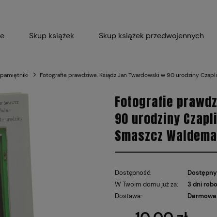
ie
Skup książek
Skup książek przedwojennych
Blog
Skup płyt winylowych 
 pamiętniki
Fotografie prawdziwe. Ksiądz Jan Twardowski w 90 urodziny Czap
Certyfikat dla M
Fotografie prawd
90 urodziny Czapl
Smaszcz Waldema
Dostępność:
Dostępny
W Twoim domu już za:
3 dni rob
Dostawa:
Darmowa 