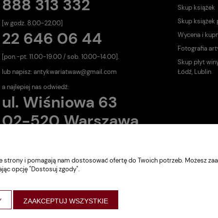
888 313 332
Skup książek
Skup książek
[w godz. 8.00-22.00]
22 646 06 44
Wycena i kup
Fotografia art
[pon.-pt. 11.00-19.00 / sob. 10.00-14.00].
Skup płyt win
lub napisz:
antykwariatwaw@gmail.com
Łódź, Lublin
a najlepiej nas odwiedź:
ul. Wiśniowa 63
02-520 Warszawa
nie strony i pomagają nam dostosować ofertę do Twoich potrzeb. Możesz zaa
ając opcję "Dostosuj zgody".
Y
ZAAKCEPTUJ WSZYSTKIE