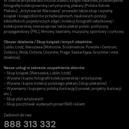
W ofercie antykwariatu można znaleźć książki naukowe, przedwojenne,
fotografię kolekcjonerską i artystyczną, plakaty [Polska Szkoła
Plakatu]. „Antykwariat Warszawa” prowadzi także skup i wycenę
książek i księgozbiorów przedwojennych, naukowych, pozycji
bibliofilskich, pojedynczych zdjęć i kolekcji fotografii zabytkowej i
kolekcjonerskiej, interesuje nas także plakat polski: polityczny,
propagandowy [PRL], filmowy, teatralny, muzyczny, sportowy i cyrkowy.
Obszar działania / Skup książek i innych obiektów:
Lublin, Łódź, Warszawa [Mokotów, Śródmieście: Powiśle i Centrum,
Żoliborz, Wola, Ochota, Ursynów, Praga: Saska Kępa, Grochów i inne
dzielnice].
Nasze usługi w zakresie uzupełnienia zbiorów:
- Skup książek [Warszawa, Lublin, Łódź]
- Wycena i kupno fotografii kolekcjonerskiej i artystycznej
- Wycena i kupno kolekcji polskiego plakatu [skup plakatów]
- Wyceniamy i kupujemy polską ilustrację [rysunek, projekty ilustracji
etc.]
- Skup płyt winylowych
- Skup pocztówek wydanych przed 1945 rokiem
Zadzwoń do nas:
888 313 332