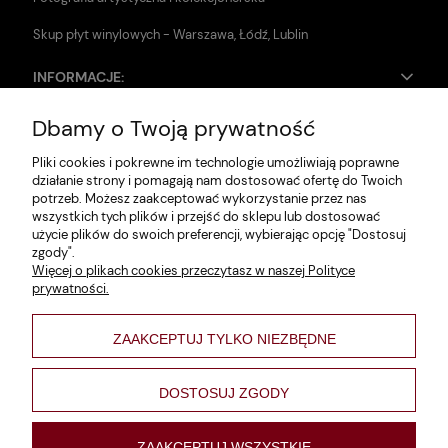
Skup płyt winylowych - Warszawa, Łódź, Lublin
INFORMACJE:
Dbamy o Twoją prywatność
Zwroty i reklamacje
Pliki cookies i pokrewne im technologie umożliwiają poprawne
Dane firmy
działanie strony i pomagają nam dostosować ofertę do Twoich
potrzeb. Możesz zaakceptować wykorzystanie przez nas
Jak szukać?
wszystkich tych plików i przejść do sklepu lub dostosować
użycie plików do swoich preferencji, wybierając opcję "Dostosuj
Polityka prywatności
zgody".
Więcej o plikach cookies przeczytasz w naszej Polityce
Regulamin
prywatności.
Poltyka cookies
ZAAKCEPTUJ TYLKO NIEZBĘDNE
varsaviana
Formy płatności
DOSTOSUJ ZGODY
Nowości
ZAAKCEPTUJ WSZYSTKIE