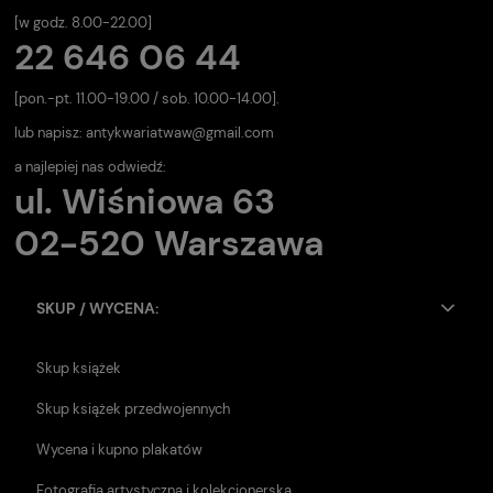
[w godz. 8.00-22.00]
22 646 06 44
[pon.-pt. 11.00-19.00 / sob. 10.00-14.00].
lub napisz:
antykwariatwaw@gmail.com
a najlepiej nas odwiedź:
ul. Wiśniowa 63
02-520 Warszawa
SKUP / WYCENA:
Skup książek
Skup książek przedwojennych
Wycena i kupno plakatów
Fotografia artystyczna i kolekcjonerska