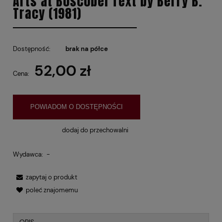
Arts at Boscobel Text by Berry B.
Tracy (1981)
Dostępność:
brak na półce
52,00 zł
Cena:
POWIADOM O DOSTĘPNOŚCI
dodaj do przechowalni
Wydawca:
-
zapytaj o produkt
poleć znajomemu