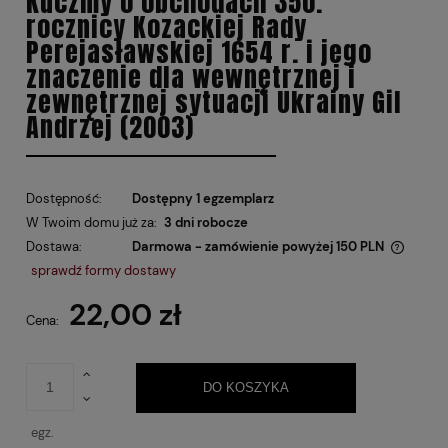
Kuczmy o obchodach 350.
rocznicy Kozackiej Rady
Perejasławskiej 1654 r. i jego
znaczenie dla wewnętrznej i
zewnętrznej sytuacji Ukrainy Gil
Andrzej (2003)
Dostępność:
Dostępny 1 egzemplarz
W Twoim domu już za:
3 dni robocze
Dostawa:
Darmowa - zamówienie powyżej 150 PLN
Cena nie zawiera ewentualnych kosztów płatności
sprawdź formy dostawy
22,00 zł
Cena:
DO KOSZYKA
egz.