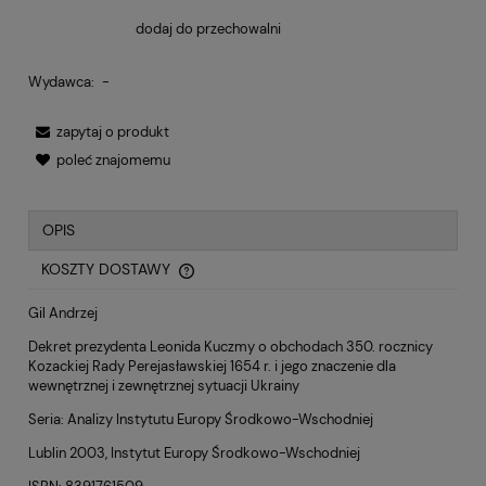
dodaj do przechowalni
Wydawca:
-
zapytaj o produkt
poleć znajomemu
OPIS
KOSZTY DOSTAWY
CENA NIE ZAWIERA EWENTUALNYCH KOSZTÓW PŁATNOŚCI
Gil Andrzej
Dekret prezydenta Leonida Kuczmy o obchodach 350. rocznicy
Kozackiej Rady Perejasławskiej 1654 r. i jego znaczenie dla
wewnętrznej i zewnętrznej sytuacji Ukrainy
Seria: Analizy Instytutu Europy Środkowo-Wschodniej
Lublin 2003, Instytut Europy Środkowo-Wschodniej