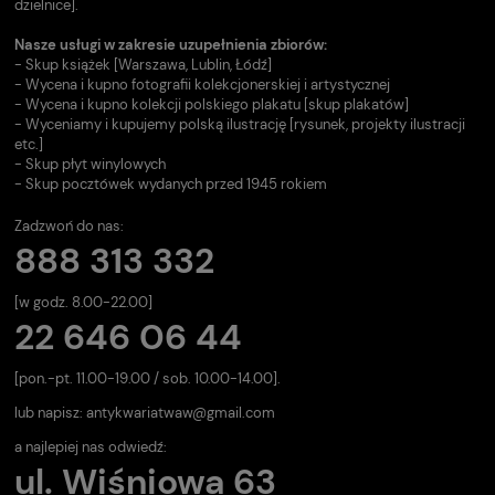
dzielnice].
Nasze usługi w zakresie uzupełnienia zbiorów:
- Skup książek [Warszawa, Lublin, Łódź]
- Wycena i kupno fotografii kolekcjonerskiej i artystycznej
- Wycena i kupno kolekcji polskiego plakatu [skup plakatów]
- Wyceniamy i kupujemy polską ilustrację [rysunek, projekty ilustracji
etc.]
- Skup płyt winylowych
- Skup pocztówek wydanych przed 1945 rokiem
Zadzwoń do nas:
888 313 332
[w godz. 8.00-22.00]
22 646 06 44
[pon.-pt. 11.00-19.00 / sob. 10.00-14.00].
lub napisz:
antykwariatwaw@gmail.com
a najlepiej nas odwiedź:
ul. Wiśniowa 63