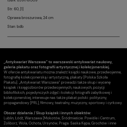
ISBN: 8391761509
Str. 60, [1]
Oprawa broszurowa, 24 cm
Stan: bdb
„Antykwariat Warszawa” to warszawski antykwariat naukowy,
galeria plakatu oraz fotografii artystycznej i kolekcjonerskiej.
W ofercie antykwariatu można znaleźć książki naukowe, przedwojenne,
fotografię kolekcjonerską i artystyczną, plakaty [Polska Szkoła
Plakatu]. „Antykwariat Warszawa” prowadzi także skup i wycenę
książek i księgozbiorów przedwojennych, naukowych, pozycji
bibliofilskich, pojedynczych zdjęć i kolekcji fotografii zabytkowej i
kolekcjonerskiej, interesuje nas także plakat polski: polityczny,
propagandowy [PRL], filmowy, teatralny, muzyczny, sportowy i cyrkowy.
Obszar działania / Skup książek i innych obiektów:
Lublin, Łódź, Warszawa [Mokotów, Śródmieście: Powiśle i Centrum,
Żoliborz, Wola, Ochota, Ursynów, Praga: Saska Kępa, Grochów i inne