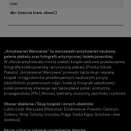
stan
db+ (otarcia kraw. obwol.)
„Antykwariat Warszawa” to warszawski antykwariat naukowy,
galeria plakatu oraz fotografii artystycznej i kolekcjonerskiej.
W ofercie antykwariatu można znaleźć książki naukowe, przedwojenne,
fotografię kolekcjonerską i artystyczną, plakaty [Polska Szkoła
Plakatu]. „Antykwariat Warszawa” prowadzi także skup i wycenę
książek i księgozbiorów przedwojennych, naukowych, pozycji
bibliofilskich, pojedynczych zdjęć i kolekcji fotografii zabytkowej i
kolekcjonerskiej, interesuje nas także plakat polski: polityczny,
propagandowy [PRL], filmowy, teatralny, muzyczny, sportowy i cyrkowy.
Obszar działania / Skup książek i innych obiektów:
Lublin, Łódź, Warszawa [Mokotów, Śródmieście: Powiśle i Centrum,
Żoliborz, Wola, Ochota, Ursynów, Praga: Saska Kępa, Grochów i inne
dzielnice].
Nasze usługi w zakresie uzupełnienia zbiorów: