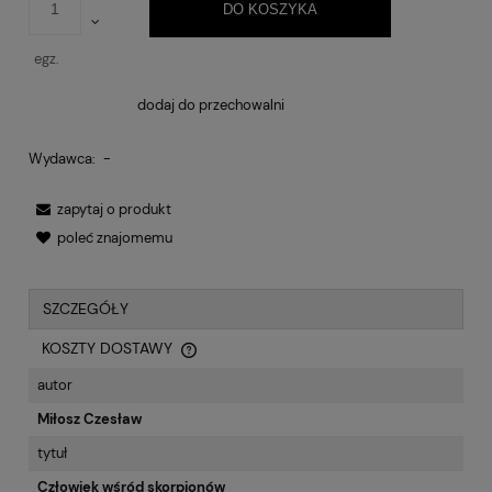
DO KOSZYKA
egz.
dodaj do przechowalni
Wydawca:
-
zapytaj o produkt
poleć znajomemu
SZCZEGÓŁY
KOSZTY DOSTAWY
CENA NIE ZAWIERA EWENTUALNYCH KOSZTÓW PŁATNOŚCI
autor
Miłosz Czesław
tytuł
Człowiek wśród skorpionów