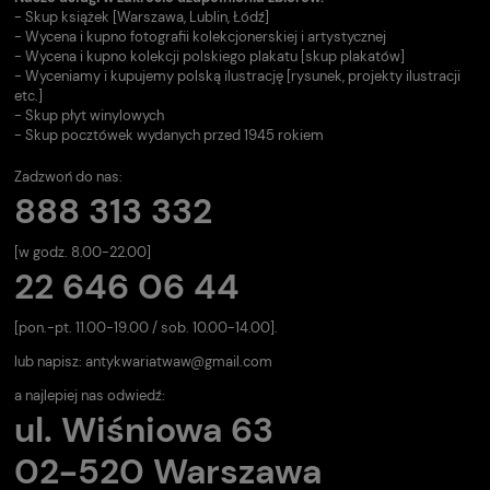
- Skup książek [Warszawa, Lublin, Łódź]
- Wycena i kupno fotografii kolekcjonerskiej i artystycznej
- Wycena i kupno kolekcji polskiego plakatu [skup plakatów]
- Wyceniamy i kupujemy polską ilustrację [rysunek, projekty ilustracji
etc.]
- Skup płyt winylowych
- Skup pocztówek wydanych przed 1945 rokiem
Zadzwoń do nas:
888 313 332
[w godz. 8.00-22.00]
22 646 06 44
[pon.-pt. 11.00-19.00 / sob. 10.00-14.00].
lub napisz:
antykwariatwaw@gmail.com
a najlepiej nas odwiedź:
ul. Wiśniowa 63
02-520 Warszawa