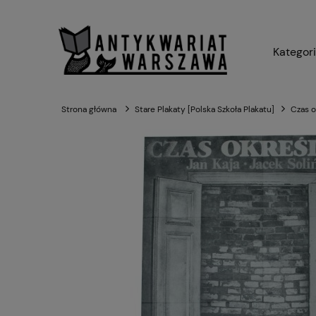
Kategor
Strona główna
Stare Plakaty [Polska Szkoła Plakatu]
Czas ok