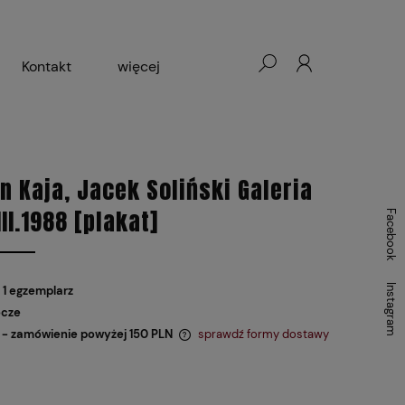
Kontakt
więcej
- Warszawa, Łódź, Lublin
ałej Księgarni 2024-2025
n Kaja, Jacek Soliński Galeria
III.1988 [plakat]
Facebook
Instagram
 1 egzemplarz
ocze
- zamówienie powyżej 150 PLN
sprawdź formy dostawy
 zawiera ewentualnych kosztów
i