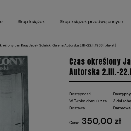
ie
Skup książek
Skup książek przedwojennych
Blog
Skup płyt winylowych 
reślony Jan Kaja, Jacek Soliński Galeria Autorska 2.III.-22.III.1988 [plakat]
Certyfikat dla M
Czas określony Ja
Autorska 2.III.-22.
Dostępność:
Dostępny
W Twoim domu już za:
3 dni rob
Dostawa:
Darmowa 
350,00 zł
Cena nie
Cena:
płatnośc