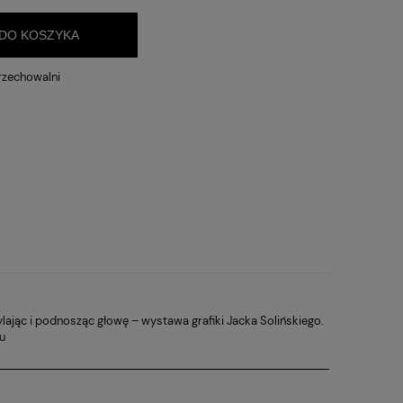
DO KOSZYKA
rzechowalni
hylając i podnosząc głowę – wystawa grafiki Jacka Solińskiego.
iu