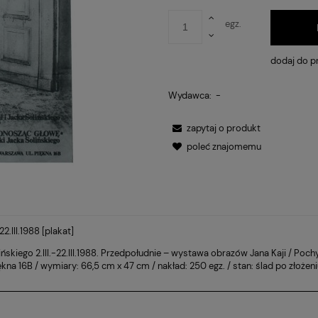
egz.
dodaj do p
Wydawca:
-
zapytaj o produkt
poleć znajomemu
2.III.1988 [plakat]
NTUALNYCH
ńskiego 2.III.-22.III.1988. Przedpołudnie – wystawa obrazów Jana Kaji / Poc
na 16B / wymiary: 66,5 cm x 47 cm / nakład: 250 egz. / stan: ślad po złożen