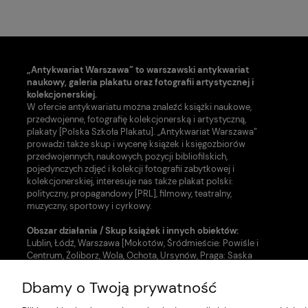
„Antykwariat Warszawa” to warszawski antykwariat
naukowy, galeria plakatu oraz fotografii artystycznej i
kolekcjonerskiej.
W ofercie antykwariatu można znaleźć książki naukowe,
przedwojenne, fotografię kolekcjonerską i artystyczną,
plakaty [Polska Szkoła Plakatu]. „Antykwariat Warszawa”
prowadzi także skup i wycenę książek i księgozbiorów
przedwojennych, naukowych, pozycji bibliofilskich,
pojedynczych zdjęć i kolekcji fotografii zabytkowej i
kolekcjonerskiej, interesuje nas także plakat polski:
polityczny, propagandowy [PRL], filmowy, teatralny,
muzyczny, sportowy i cyrkowy.
Obszar działania / Skup książek i innych obiektów:
Lublin, Łódź, Warszawa [Mokotów, Śródmieście: Powiśle i
Centrum, Żoliborz, Wola, Ochota, Ursynów, Praga: Saska
Kępa, Grochów i inne dzielnice].
Dbamy o Twoją prywatność
Nasze usługi w zakresie uzupełnienia zbiorów:
- Skup książek [Warszawa, Lublin, Łódź]