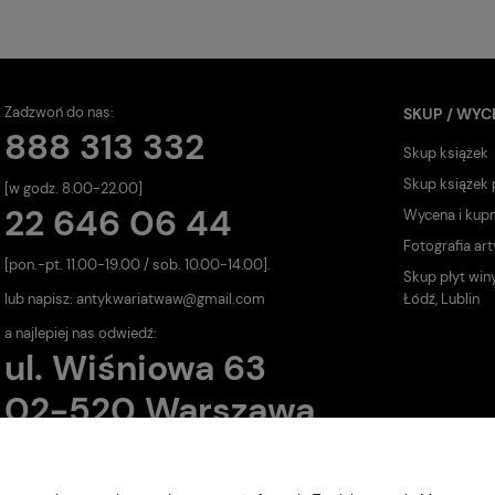
Zadzwoń do nas:
SKUP / WYC
888 313 332
Skup książek
Skup książek
[w godz. 8.00-22.00]
22 646 06 44
Wycena i kup
Fotografia art
[pon.-pt. 11.00-19.00 / sob. 10.00-14.00].
Skup płyt win
lub napisz:
antykwariatwaw@gmail.com
Łódź, Lublin
a najlepiej nas odwiedź:
ul. Wiśniowa 63
02-520 Warszawa