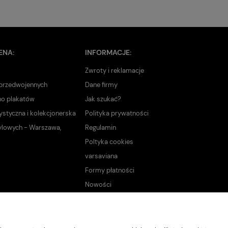
ENA:
INFORMACJE:
Zwroty i reklamacje
 przedwojennych
Dane firmy
no plakatów
Jak szukać?
ystyczna i kolekcjonerska
Polityka prywatności
ylowych - Warszawa,
Regulamin
Poltyka cookies
varsaviana
Formy płatności
Nowości