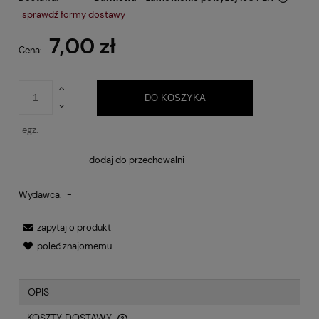
Cena nie zawiera ewentualnych kosztów płatności
sprawdź formy dostawy
7,00 zł
Cena:
DO KOSZYKA
egz.
dodaj do przechowalni
Wydawca:
-
zapytaj o produkt
poleć znajomemu
OPIS
KOSZTY DOSTAWY