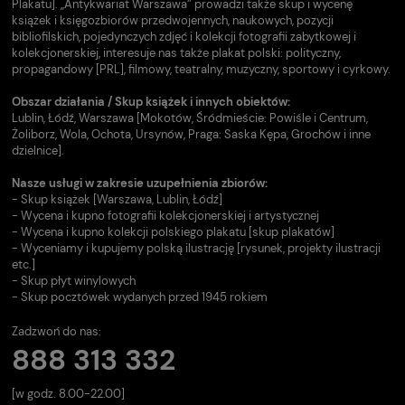
Plakatu]. „Antykwariat Warszawa” prowadzi także skup i wycenę
książek i księgozbiorów przedwojennych, naukowych, pozycji
bibliofilskich, pojedynczych zdjęć i kolekcji fotografii zabytkowej i
kolekcjonerskiej, interesuje nas także plakat polski: polityczny,
propagandowy [PRL], filmowy, teatralny, muzyczny, sportowy i cyrkowy.
Obszar działania / Skup książek i innych obiektów:
Lublin, Łódź, Warszawa [Mokotów, Śródmieście: Powiśle i Centrum,
Żoliborz, Wola, Ochota, Ursynów, Praga: Saska Kępa, Grochów i inne
dzielnice].
Nasze usługi w zakresie uzupełnienia zbiorów:
- Skup książek [Warszawa, Lublin, Łódź]
- Wycena i kupno fotografii kolekcjonerskiej i artystycznej
- Wycena i kupno kolekcji polskiego plakatu [skup plakatów]
- Wyceniamy i kupujemy polską ilustrację [rysunek, projekty ilustracji
etc.]
- Skup płyt winylowych
- Skup pocztówek wydanych przed 1945 rokiem
Zadzwoń do nas:
888 313 332
[w godz. 8.00-22.00]