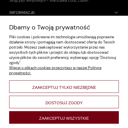
Skup płyt winylowych - Warszawa, Łódź, Lublin
INFORMACJE:
Dbamy o Twoją prywatność
Zwroty i reklamacje
Pliki cookies i pokrewne im technologie umożliwiają poprawne
Dane firmy
działanie strony i pomagają nam dostosować ofertę do Twoich
potrzeb. Możesz zaakceptować wykorzystanie przez nas
Jak szukać?
wszystkich tych plików i przejść do sklepu lub dostosować
użycie plików do swoich preferencji, wybierając opcję "Dostosuj
Polityka prywatności
zgody".
Więcej o plikach cookies przeczytasz w naszej Polityce
Regulamin
prywatności.
Poltyka cookies
ZAAKCEPTUJ TYLKO NIEZBĘDNE
varsaviana
Formy płatności
DOSTOSUJ ZGODY
Nowości
ZAAKCEPTUJ WSZYSTKIE