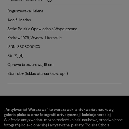
CENA NIE ZAWIERA EWENTUALNYCH KOSZTÓW PŁATNOŚCI
Boguszewska Helena
Adolf i Marian
Seria: Polskie Opowiadania Współczesne
Kraków 1979, Wydaw. Literackie
ISBN: 830800010X
Str. 71, [4]
Oprawa broszurowa, 18 cm
Stan: db+ (lekkie otarcia kraw. opr.)
„Antykwariat Warszawa” to warszawski antykwariat naukowy,
galeria plakatu oraz fotografii artystycznej i kolekcjonerskiej.
W ofercie antykwariatu można znaleźć książki naukowe, przedwojenne,
fotografię kolekcjonerską i artystyczną, plakaty [Polska Szkoła