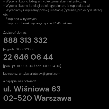
- Wycena i kupno fotografii kolekcjonerskiej i artystycznej
- Wycena i kupno kolekcji polskiego plakatu [skup plakatów]
- Wyceniamy i kupujemy polską ilustrację [rysunek, projekty ilustracji
etc.]
- Skup płyt winylowych
- Skup pocztówek wydanych przed 1945 rokiem
Zadzwoń do nas:
888 313 332
[w godz. 8.00-22.00]
22 646 06 44
[pon.-pt. 11.00-19.00 / sob. 10.00-14.00].
lub napisz:
antykwariatwaw@gmail.com
a najlepiej nas odwiedź:
ul. Wiśniowa 63
02-520 Warszawa