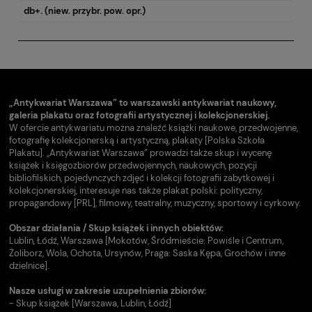
db+. (niew. przybr. pow. opr.)
„Antykwariat Warszawa” to warszawski antykwariat naukowy,
galeria plakatu oraz fotografii artystycznej i kolekcjonerskiej.
W ofercie antykwariatu można znaleźć książki naukowe, przedwojenne,
fotografię kolekcjonerską i artystyczną, plakaty [Polska Szkoła
Plakatu]. „Antykwariat Warszawa” prowadzi także skup i wycenę
książek i księgozbiorów przedwojennych, naukowych, pozycji
bibliofilskich, pojedynczych zdjęć i kolekcji fotografii zabytkowej i
kolekcjonerskiej, interesuje nas także plakat polski: polityczny,
propagandowy [PRL], filmowy, teatralny, muzyczny, sportowy i cyrkowy.
Obszar działania / Skup książek i innych obiektów:
Lublin, Łódź, Warszawa [Mokotów, Śródmieście: Powiśle i Centrum,
Żoliborz, Wola, Ochota, Ursynów, Praga: Saska Kępa, Grochów i inne
dzielnice].
Nasze usługi w zakresie uzupełnienia zbiorów:
- Skup książek [Warszawa, Lublin, Łódź]