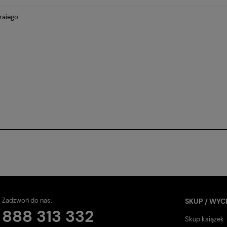
raiego
Zadzwoń do nas:
SKUP / WYC
888 313 332
Skup książek