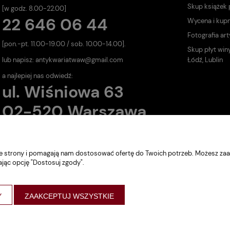
Skup książek
[w godz. 8.00-22.00]
22 646 06 44
Wycena i kup
Fotografia art
[pon.-pt. 11.00-19.00 / sob. 10.00-14.00].
Skup płyt win
lub napisz:
antykwariatwaw@gmail.com
Łódź, Lublin
a najlepiej nas odwiedź:
ul. Wiśniowa 63
02-520 Warszawa
nie strony i pomagają nam dostosować ofertę do Twoich potrzeb. Możesz zaa
ając opcję "Dostosuj zgody".
Y
ZAAKCEPTUJ WSZYSTKIE