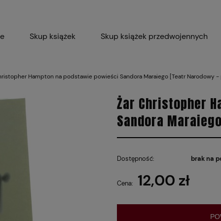
ie
Skup książek
Skup książek przedwojennych
Blog
Skup płyt winylowych 
hristopher Hampton na podstawie powieści Sandora Maraiego [Teatr Narodowy -
Certyfikat dla M
Żar Christopher 
Sandora Maraiego
Dostępność:
brak na p
12,00 zł
Cena:
PO