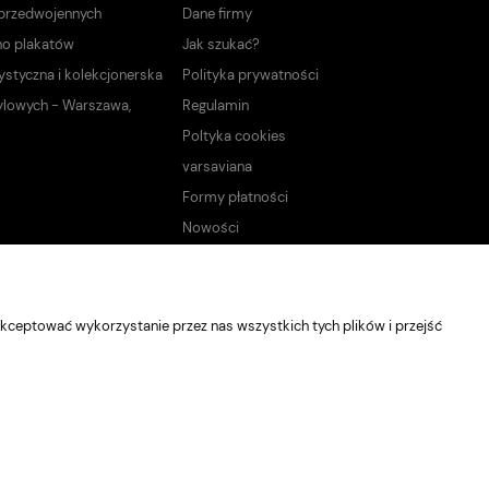
 przedwojennych
Dane firmy
no plakatów
Jak szukać?
ystyczna i kolekcjonerska
Polityka prywatności
ylowych - Warszawa,
Regulamin
Poltyka cookies
varsaviana
Formy płatności
Nowości
kceptować wykorzystanie przez nas wszystkich tych plików i przejść
Sklep internetowy Shoper Premium