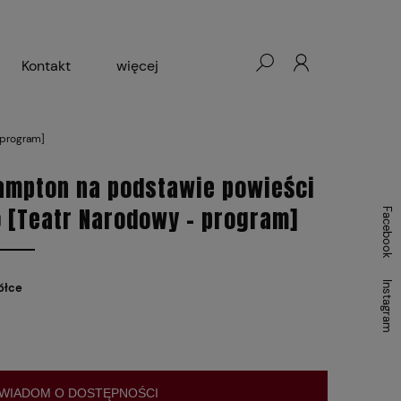
Kontakt
więcej
- Warszawa, Łódź, Lublin
 program]
ałej Księgarni 2024-2025
Hampton na podstawie powieści
 [Teatr Narodowy - program]
Facebook
Instagram
ółce
WIADOM O DOSTĘPNOŚCI