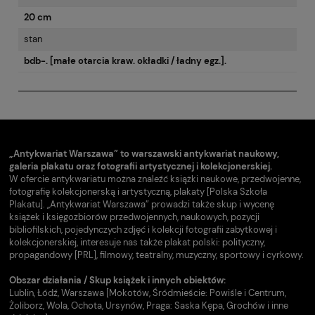
20 cm
stan
bdb-. [małe otarcia kraw. okładki / ładny egz.].
„Antykwariat Warszawa” to warszawski antykwariat naukowy,
galeria plakatu oraz fotografii artystycznej i kolekcjonerskiej.
W ofercie antykwariatu można znaleźć książki naukowe, przedwojenne,
fotografię kolekcjonerską i artystyczną, plakaty [Polska Szkoła
Plakatu]. „Antykwariat Warszawa” prowadzi także skup i wycenę
książek i księgozbiorów przedwojennych, naukowych, pozycji
bibliofilskich, pojedynczych zdjęć i kolekcji fotografii zabytkowej i
kolekcjonerskiej, interesuje nas także plakat polski: polityczny,
propagandowy [PRL], filmowy, teatralny, muzyczny, sportowy i cyrkowy.
Obszar działania / Skup książek i innych obiektów:
Lublin, Łódź, Warszawa [Mokotów, Śródmieście: Powiśle i Centrum,
Żoliborz, Wola, Ochota, Ursynów, Praga: Saska Kępa, Grochów i inne