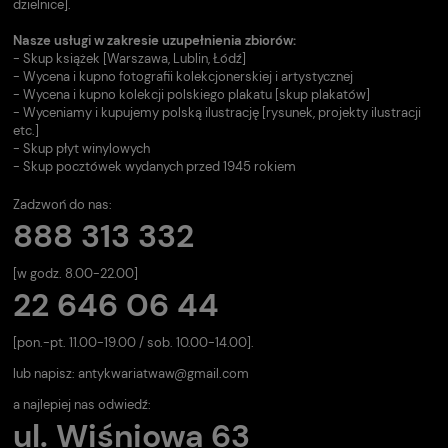
dzielnice].
Nasze usługi w zakresie uzupełnienia zbiorów:
- Skup książek [Warszawa, Lublin, Łódź]
- Wycena i kupno fotografii kolekcjonerskiej i artystycznej
- Wycena i kupno kolekcji polskiego plakatu [skup plakatów]
- Wyceniamy i kupujemy polską ilustrację [rysunek, projekty ilustracji
etc.]
- Skup płyt winylowych
- Skup pocztówek wydanych przed 1945 rokiem
Zadzwoń do nas:
888 313 332
[w godz. 8.00-22.00]
22 646 06 44
[pon.-pt. 11.00-19.00 / sob. 10.00-14.00].
lub napisz:
antykwariatwaw@gmail.com
a najlepiej nas odwiedź:
ul. Wiśniowa 63