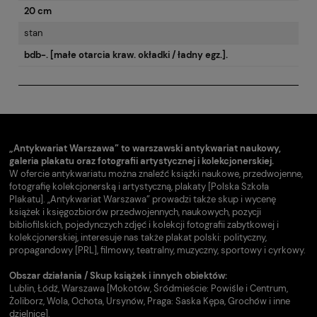
20 cm
stan
bdb-. [małe otarcia kraw. okładki / ładny egz.].
„Antykwariat Warszawa” to warszawski antykwariat naukowy,
galeria plakatu oraz fotografii artystycznej i kolekcjonerskiej.
W ofercie antykwariatu można znaleźć książki naukowe, przedwojenne,
fotografię kolekcjonerską i artystyczną, plakaty [Polska Szkoła
Plakatu]. „Antykwariat Warszawa” prowadzi także skup i wycenę
książek i księgozbiorów przedwojennych, naukowych, pozycji
bibliofilskich, pojedynczych zdjęć i kolekcji fotografii zabytkowej i
kolekcjonerskiej, interesuje nas także plakat polski: polityczny,
propagandowy [PRL], filmowy, teatralny, muzyczny, sportowy i cyrkowy.
Obszar działania / Skup książek i innych obiektów:
Lublin, Łódź, Warszawa [Mokotów, Śródmieście: Powiśle i Centrum,
Żoliborz, Wola, Ochota, Ursynów, Praga: Saska Kępa, Grochów i inne
dzielnice].