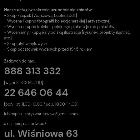
Nasze usługi w zakresie uzupełnienia zbiorów:
- Skup książek [Warszawa, Lublin, Łódź]
- Wycena i kupno fotografii kolekcjonerskiej i artystycznej
- Wycena i kupno kolekcji polskiego plakatu [skup plakatów]
- Wyceniamy i kupujemy polską ilustrację [rysunek, projekty ilustracji
etc.]
- Skup płyt winylowych
- Skup pocztówek wydanych przed 1945 rokiem
Zadzwoń do nas:
888 313 332
[w godz. 8.00-22.00]
22 646 06 44
[pon.-pt. 11.00-19.00 / sob. 10.00-14.00].
lub napisz:
antykwariatwaw@gmail.com
a najlepiej nas odwiedź:
ul. Wiśniowa 63