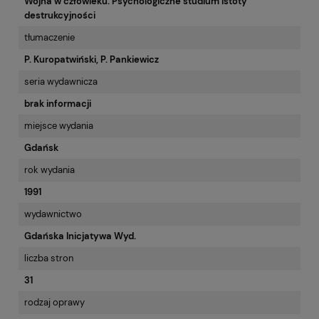
Wojna w człowieku. Psychologiczne studium istoty
destrukcyjności
tłumaczenie
P. Kuropatwiński, P. Pankiewicz
seria wydawnicza
brak informacji
miejsce wydania
Gdańsk
rok wydania
1991
wydawnictwo
Gdańska Inicjatywa Wyd.
liczba stron
31
rodzaj oprawy