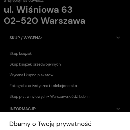
a najlepiej nas odwiedź:
ul. Wiśniowa 63
02-520 Warszawa
SKUP / WYCENA:
Skup książek
Skup książek przedwojennych
Wycena i kupno plakatów
Fotografia artystyczna i kolekcjonerska
Skup płyt winylowych - Warszawa, Łódź, Lublin
INFORMACJE:
Dbamy o Twoją prywatność
Zwroty i reklamacje