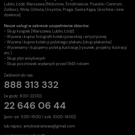
Lublin, Łódź, Warszawa [Mokotów, Śródmieście: Powiśle i Centrum,
Żoliborz, Wola, Ochota, Ursynów, Praga: Saska Kępa, Grochów i inne
dzielnice].
Nasze usługi w zakresie uzupełnienia zbiorów:
- Skup książek [Warszawa, Lublin, Łódź]
- Wycena i kupno fotografii kolekcjonerskiej i artystycznej
- Wycena i kupno kolekcji polskiego plakatu [skup plakatów]
- Wyceniamy i kupujemy polską ilustrację [rysunek, projekty ilustracji
etc.]
- Skup płyt winylowych
- Skup pocztówek wydanych przed 1945 rokiem
Zadzwoń do nas:
888 313 332
[w godz. 8.00-22.00]
22 646 06 44
[pon.-pt. 11.00-19.00 / sob. 10.00-14.00].
lub napisz:
antykwariatwaw@gmail.com