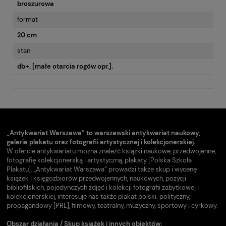
broszurowa
format
20 cm
stan
db+. [małe otarcia rogów opr.].
„Antykwariat Warszawa” to warszawski antykwariat naukowy,
galeria plakatu oraz fotografii artystycznej i kolekcjonerskiej.
W ofercie antykwariatu można znaleźć książki naukowe, przedwojenne,
fotografię kolekcjonerską i artystyczną, plakaty [Polska Szkoła
Plakatu]. „Antykwariat Warszawa” prowadzi także skup i wycenę
książek i księgozbiorów przedwojennych, naukowych, pozycji
bibliofilskich, pojedynczych zdjęć i kolekcji fotografii zabytkowej i
kolekcjonerskiej, interesuje nas także plakat polski: polityczny,
propagandowy [PRL], filmowy, teatralny, muzyczny, sportowy i cyrkowy.
Obszar działania / Skup książek i innych obiektów: