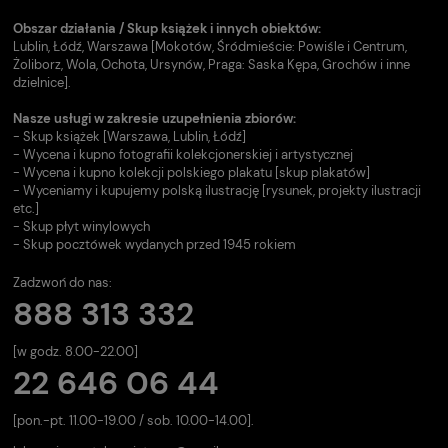
Obszar działania / Skup książek i innych obiektów:
Lublin, Łódź, Warszawa [Mokotów, Śródmieście: Powiśle i Centrum,
Żoliborz, Wola, Ochota, Ursynów, Praga: Saska Kępa, Grochów i inne
dzielnice].
Nasze usługi w zakresie uzupełnienia zbiorów:
- Skup książek [Warszawa, Lublin, Łódź]
- Wycena i kupno fotografii kolekcjonerskiej i artystycznej
- Wycena i kupno kolekcji polskiego plakatu [skup plakatów]
- Wyceniamy i kupujemy polską ilustrację [rysunek, projekty ilustracji
etc.]
- Skup płyt winylowych
- Skup pocztówek wydanych przed 1945 rokiem
Zadzwoń do nas:
888 313 332
[w godz. 8.00-22.00]
22 646 06 44
[pon.-pt. 11.00-19.00 / sob. 10.00-14.00].