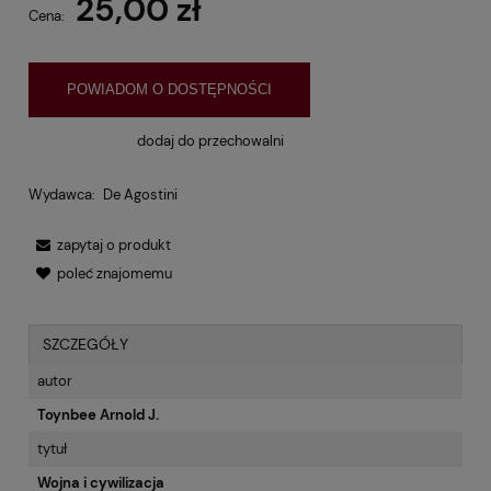
25,00 zł
Cena:
POWIADOM O DOSTĘPNOŚCI
dodaj do przechowalni
Wydawca:
De Agostini
zapytaj o produkt
poleć znajomemu
SZCZEGÓŁY
autor
Toynbee Arnold J.
tytuł
Wojna i cywilizacja