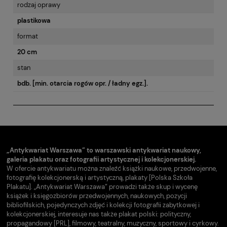
rodzaj oprawy
plastikowa
format
20 cm
stan
bdb. [min. otarcia rogów opr. / ładny egz.].
„Antykwariat Warszawa” to warszawski antykwariat naukowy,
galeria plakatu oraz fotografii artystycznej i kolekcjonerskiej.
W ofercie antykwariatu można znaleźć książki naukowe, przedwojenne,
fotografię kolekcjonerską i artystyczną, plakaty [Polska Szkoła
Plakatu]. „Antykwariat Warszawa” prowadzi także skup i wycenę
książek i księgozbiorów przedwojennych, naukowych, pozycji
bibliofilskich, pojedynczych zdjęć i kolekcji fotografii zabytkowej i
kolekcjonerskiej, interesuje nas także plakat polski: polityczny,
propagandowy [PRL], filmowy, teatralny, muzyczny, sportowy i cyrkowy.