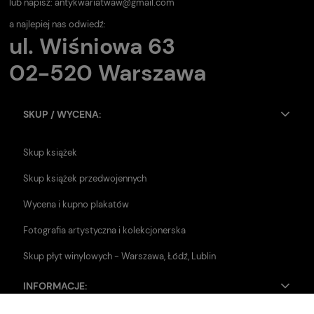
lub napisz:
antykwariatwaw@gmail.com
a najlepiej nas odwiedź:
ul. Wiśniowa 63
02-520 Warszawa
SKUP / WYCENA:
Skup książek
Skup książek przedwojennych
Wycena i kupno plakatów
Fotografia artystyczna i kolekcjonerska
Skup płyt winylowych - Warszawa, Łódź, Lublin
INFORMACJE: