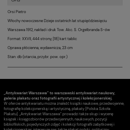
OPIS
Orsi Pietro
Włochy nowoczesne Dzieje ostatnich lat stupięćdziesięciu
Warszawa 1912, nakład i druk Tow. Akc. S. Orgelbranda S-ów
Format: XXVII, 444 strony, [18] kart tablic
Oprawa płócienna, wydawnicza, 23 cm
Stan: db (otarcia, przybr. pow. opr.)
„Antykwariat Warszawa” to warszawski antykwariat naukowy,
galeria plakatu oraz fotografii artystycznej i kolekcjonerskiej.
W ofercie antykwariatu można znaleźć książki naukowe, przedwojenne,
fotografię kolekcjonerską i artystyczną, plakaty [Polska Szkoła
Plakatu]. „Antykwariat Warszawa” prowadzi także skup i wycenę
książek i księgozbiorów przedwojennych, naukowych, pozycji
bibliofilskich, pojedynczych zdjęć i kolekcji fotografii zabytkowej i
kolekcjonerskiej, interesuje nas także plakat polski: polityczny,