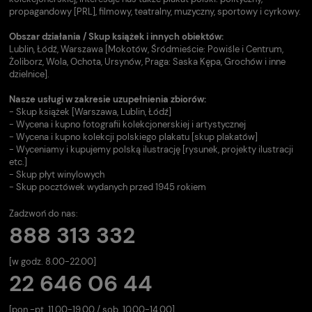
propagandowy [PRL], filmowy, teatralny, muzyczny, sportowy i cyrkowy.
Obszar działania / Skup książek i innych obiektów:
Lublin, Łódź, Warszawa [Mokotów, Śródmieście: Powiśle i Centrum,
Żoliborz, Wola, Ochota, Ursynów, Praga: Saska Kępa, Grochów i inne
dzielnice].
Nasze usługi w zakresie uzupełnienia zbiorów:
- Skup książek [Warszawa, Lublin, Łódź]
- Wycena i kupno fotografii kolekcjonerskiej i artystycznej
- Wycena i kupno kolekcji polskiego plakatu [skup plakatów]
- Wyceniamy i kupujemy polską ilustrację [rysunek, projekty ilustracji
etc.]
- Skup płyt winylowych
- Skup pocztówek wydanych przed 1945 rokiem
Zadzwoń do nas:
888 313 332
[w godz. 8.00-22.00]
22 646 06 44
[pon.-pt. 11.00-19.00 / sob. 10.00-14.00].