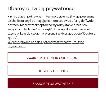
Dbamy o Twoją prywatność
Zwroty i reklamacje
Pliki cookies i pokrewne im technologie umożliwiają poprawne
Dane firmy
działanie strony i pomagają nam dostosować ofertę do Twoich
potrzeb. Możesz zaakceptować wykorzystanie przez nas
Jak szukać?
wszystkich tych plików i przejść do sklepu lub dostosować
użycie plików do swoich preferencji, wybierając opcję "Dostosuj
Polityka prywatności
zgody".
Więcej o plikach cookies przeczytasz w naszej Polityce
Regulamin
prywatności.
Poltyka cookies
ZAAKCEPTUJ TYLKO NIEZBĘDNE
varsaviana
Formy płatności
DOSTOSUJ ZGODY
Nowości
ZAAKCEPTUJ WSZYSTKIE
pokaż pełną wersję strony
Sklep internetowy Shoper Premium