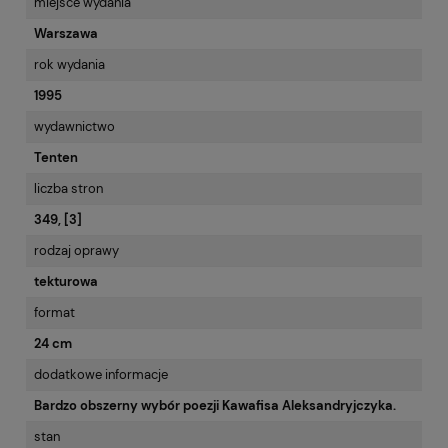
miejsce wydania
Warszawa
rok wydania
1995
wydawnictwo
Tenten
liczba stron
349, [3]
rodzaj oprawy
tekturowa
format
24 cm
dodatkowe informacje
Bardzo obszerny wybór poezji Kawafisa Aleksandryjczyka.
stan