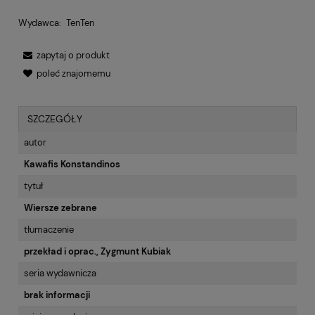
Wydawca:
TenTen
zapytaj o produkt
poleć znajomemu
SZCZEGÓŁY
autor
Kawafis Konstandinos
tytuł
Wiersze zebrane
tłumaczenie
przekład i oprac., Zygmunt Kubiak
seria wydawnicza
brak informacji