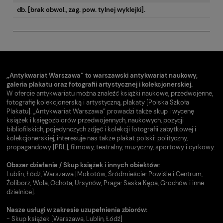
db. [brak obwol., zag. pow. tylnej wyklejki].
„Antykwariat Warszawa” to warszawski antykwariat naukowy,
galeria plakatu oraz fotografii artystycznej i kolekcjonerskiej.
W ofercie antykwariatu można znaleźć książki naukowe, przedwojenne,
fotografię kolekcjonerską i artystyczną, plakaty [Polska Szkoła
Plakatu]. „Antykwariat Warszawa” prowadzi także skup i wycenę
książek i księgozbiorów przedwojennych, naukowych, pozycji
bibliofilskich, pojedynczych zdjęć i kolekcji fotografii zabytkowej i
kolekcjonerskiej, interesuje nas także plakat polski: polityczny,
propagandowy [PRL], filmowy, teatralny, muzyczny, sportowy i cyrkowy.
Obszar działania / Skup książek i innych obiektów:
Lublin, Łódź, Warszawa [Mokotów, Śródmieście: Powiśle i Centrum,
Żoliborz, Wola, Ochota, Ursynów, Praga: Saska Kępa, Grochów i inne
dzielnice].
Nasze usługi w zakresie uzupełnienia zbiorów:
- Skup książek [Warszawa, Lublin, Łódź]