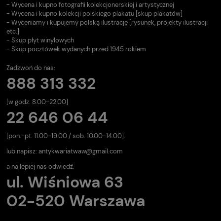
- Wycena i kupno fotografii kolekcjonerskiej i artystycznej
- Wycena i kupno kolekcji polskiego plakatu [skup plakatów]
- Wyceniamy i kupujemy polską ilustrację [rysunek, projekty ilustracji
etc.]
- Skup płyt winylowych
- Skup pocztówek wydanych przed 1945 rokiem
Zadzwoń do nas:
888 313 332
[w godz. 8.00-22.00]
22 646 06 44
[pon.-pt. 11.00-19.00 / sob. 10.00-14.00].
lub napisz:
antykwariatwaw@gmail.com
a najlepiej nas odwiedź:
ul. Wiśniowa 63
02-520 Warszawa