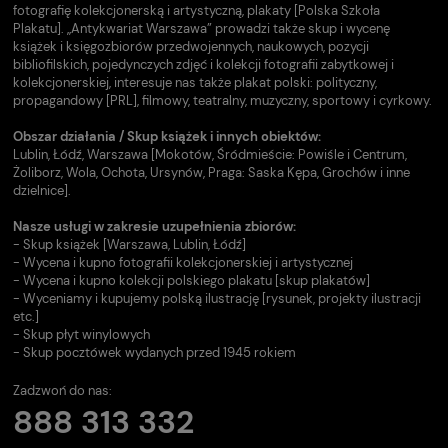
fotografię kolekcjonerską i artystyczną, plakaty [Polska Szkoła
Plakatu]. „Antykwariat Warszawa” prowadzi także skup i wycenę
książek i księgozbiorów przedwojennych, naukowych, pozycji
bibliofilskich, pojedynczych zdjęć i kolekcji fotografii zabytkowej i
kolekcjonerskiej, interesuje nas także plakat polski: polityczny,
propagandowy [PRL], filmowy, teatralny, muzyczny, sportowy i cyrkowy.
Obszar działania / Skup książek i innych obiektów:
Lublin, Łódź, Warszawa [Mokotów, Śródmieście: Powiśle i Centrum,
Żoliborz, Wola, Ochota, Ursynów, Praga: Saska Kępa, Grochów i inne
dzielnice].
Nasze usługi w zakresie uzupełnienia zbiorów:
- Skup książek [Warszawa, Lublin, Łódź]
- Wycena i kupno fotografii kolekcjonerskiej i artystycznej
- Wycena i kupno kolekcji polskiego plakatu [skup plakatów]
- Wyceniamy i kupujemy polską ilustrację [rysunek, projekty ilustracji
etc.]
- Skup płyt winylowych
- Skup pocztówek wydanych przed 1945 rokiem
Zadzwoń do nas:
888 313 332