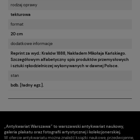
rodzaj oprawy
tekturowa
format
20 cm
dodatkowe informacje
Reprint za wyd.: Kraków 1888, Nakładem Mikołaja Kańskiego.
Szczegółowym alfabetyczny spis produktów przemysłowych
i sztuki rękodzielniczej wykonywanych w dawnej Polsce.
stan
bdb. [ładny egz.].
„Antykwariat Warszawa” to warszawski antykwariat naukowy,
galeria plakatu oraz fotografii artystycznej i kolekcjonerskiej.
W ofercie antykwariatu można znaleźć książki naukowe, przedwojenne,