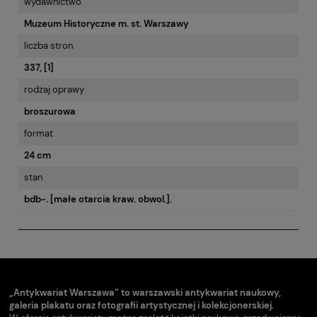
wydawnictwo
Muzeum Historyczne m. st. Warszawy
liczba stron
337, [1]
rodzaj oprawy
broszurowa
format
24 cm
stan
bdb-. [małe otarcia kraw. obwol.].
„Antykwariat Warszawa” to warszawski antykwariat naukowy,
galeria plakatu oraz fotografii artystycznej i kolekcjonerskiej.