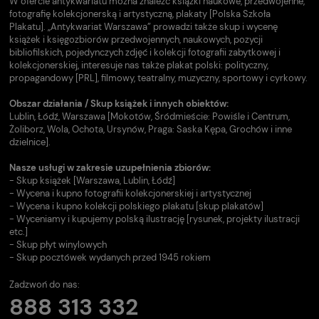
W ofercie antykwariatu można znaleźć książki naukowe, przedwojenne,
fotografię kolekcjonerską i artystyczną, plakaty [Polska Szkoła
Plakatu]. „Antykwariat Warszawa” prowadzi także skup i wycenę
książek i księgozbiorów przedwojennych, naukowych, pozycji
bibliofilskich, pojedynczych zdjęć i kolekcji fotografii zabytkowej i
kolekcjonerskiej, interesuje nas także plakat polski: polityczny,
propagandowy [PRL], filmowy, teatralny, muzyczny, sportowy i cyrkowy.
Obszar działania / Skup książek i innych obiektów:
Lublin, Łódź, Warszawa [Mokotów, Śródmieście: Powiśle i Centrum,
Żoliborz, Wola, Ochota, Ursynów, Praga: Saska Kępa, Grochów i inne
dzielnice].
Nasze usługi w zakresie uzupełnienia zbiorów:
- Skup książek [Warszawa, Lublin, Łódź]
- Wycena i kupno fotografii kolekcjonerskiej i artystycznej
- Wycena i kupno kolekcji polskiego plakatu [skup plakatów]
- Wyceniamy i kupujemy polską ilustrację [rysunek, projekty ilustracji
etc.]
- Skup płyt winylowych
- Skup pocztówek wydanych przed 1945 rokiem
Zadzwoń do nas:
888 313 332