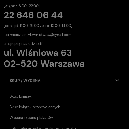
[w godz. 8.00-22.00]
22 646 06 44
[pon.-pt. 11.00-19.00 / sob. 10.00-14.00].
lub napisz:
antykwariatwaw@gmail.com
a najlepiej nas odwiedź:
ul. Wiśniowa 63
02-520 Warszawa
SKUP / WYCENA:
Skup książek
Skup książek przedwojennych
Wycena i kupno plakatów
Fotografia artystyczna i kolekcjonerska