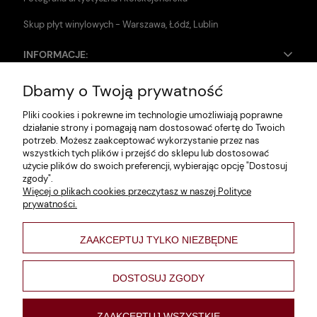
Skup płyt winylowych - Warszawa, Łódź, Lublin
INFORMACJE:
Dbamy o Twoją prywatność
Zwroty i reklamacje
Pliki cookies i pokrewne im technologie umożliwiają poprawne
Dane firmy
działanie strony i pomagają nam dostosować ofertę do Twoich
potrzeb. Możesz zaakceptować wykorzystanie przez nas
Jak szukać?
wszystkich tych plików i przejść do sklepu lub dostosować
użycie plików do swoich preferencji, wybierając opcję "Dostosuj
Polityka prywatności
zgody".
Więcej o plikach cookies przeczytasz w naszej Polityce
Regulamin
prywatności.
Poltyka cookies
ZAAKCEPTUJ TYLKO NIEZBĘDNE
varsaviana
Formy płatności
DOSTOSUJ ZGODY
Nowości
ZAAKCEPTUJ WSZYSTKIE