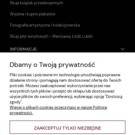
Skup książek przedwojennych
Wycena i kupno plakatów
Fotografia artystyczna i kolekcjonerska
Skup płyt winylowych - Warszawa, Łódź, Lublin
INFORMACJE:
Dbamy o Twoją prywatność
Zwroty i reklamacje
Pliki cookies i pokrewne im technologie umożliwiają poprawne
Dane firmy
działanie strony i pomagają nam dostosować ofertę do Twoich
potrzeb. Możesz zaakceptować wykorzystanie przez nas
Jak szukać?
wszystkich tych plików i przejść do sklepu lub dostosować
użycie plików do swoich preferencji, wybierając opcję "Dostosuj
Polityka prywatności
zgody".
Więcej o plikach cookies przeczytasz w naszej Polityce
Regulamin
prywatności.
Poltyka cookies
ZAAKCEPTUJ TYLKO NIEZBĘDNE
varsaviana