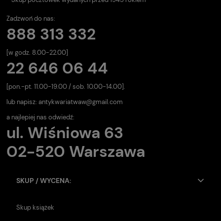
Zadzwoń do nas:
888 313 332
[w godz. 8.00-22.00]
22 646 06 44
[pon.-pt. 11.00-19.00 / sob. 10.00-14.00].
lub napisz:
antykwariatwaw@gmail.com
a najlepiej nas odwiedź:
ul. Wiśniowa 63
02-520 Warszawa
SKUP / WYCENA:
Skup książek