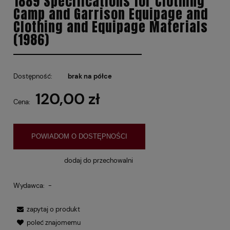
1889 Specifications for Clothing
Camp and Garrison Equipage and
Clothing and Equipage Materials
(1986)
Dostępność:
brak na półce
120,00 zł
Cena:
POWIADOM O DOSTĘPNOŚCI
dodaj do przechowalni
Wydawca:
-
zapytaj o produkt
poleć znajomemu