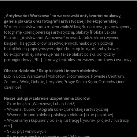
„Antykwariat Warszawa” to warszawski antykwariat naukowy,
galeria plakatu oraz fotografii artystycznej i kolekcjonerskiej.
W ofercie antykwariatu można znaleźć książki naukowe, przedwojenne,
fotografię kolekcjonerską i artystyczną, plakaty [Polska Szkoła
Plakatu]. „Antykwariat Warszawa” prowadzi także skup i wycenę
książek i księgozbiorów przedwojennych, naukowych, pozycji
bibliofilskich, pojedynczych zdjęć i kolekcji fotografii zabytkowej i
kolekcjonerskiej, interesuje nas także plakat polski: polityczny,
propagandowy [PRL], filmowy, teatralny, muzyczny, sportowy i cyrkowy.
Obszar działania / Skup książek i innych obiektów:
Lublin, Łódź, Warszawa [Mokotów, Śródmieście: Powiśle i Centrum,
Żoliborz, Wola, Ochota, Ursynów, Praga: Saska Kępa, Grochów i inne
dzielnice].
Nasze usługi w zakresie uzupełnienia zbiorów:
- Skup książek [Warszawa, Lublin, Łódź]
- Wycena i kupno fotografii kolekcjonerskiej i artystycznej
- Wycena i kupno kolekcji polskiego plakatu [skup plakatów]
- Wyceniamy i kupujemy polską ilustrację [rysunek, projekty ilustracji
etc.]
- Skup płyt winylowych
- Skup pocztówek wydanych przed 1945 rokiem