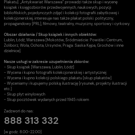
Plakatu]. „Antykwariat Warszawa” prowadzi także skup i wycenę
książek i księgozbiorów przedwojennych, naukowych, pozycji
bibliofilskich, pojedynczych zdjęć i kolekcji fotografii zabytkowej i
kolekcjonerskiej, interesuje nas także plakat polski: polityczny,
propagandowy [PRL], filmowy, teatralny, muzyczny, sportowy i cyrkowy.
Obszar działania / Skup książek i innych obiektów:
Lublin, Łódź, Warszawa [Mokotów, Śródmieście: Powiśle i Centrum,
Żoliborz, Wola, Ochota, Ursynów, Praga: Saska Kępa, Grochów i inne
dzielnice].
Nasze usługi w zakresie uzupełnienia zbiorów:
- Skup książek [Warszawa, Lublin, Łódź]
- Wycena i kupno fotografii kolekcjonerskiej i artystycznej
- Wycena i kupno kolekcji polskiego plakatu [skup plakatów]
- Wyceniamy i kupujemy polską ilustrację [rysunek, projekty ilustracji
etc.]
- Skup płyt winylowych
- Skup pocztówek wydanych przed 1945 rokiem
Zadzwoń do nas:
888 313 332
[w godz. 8.00-22.00]