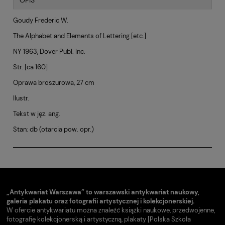
OPIS
Goudy Frederic W.
The Alphabet and Elements of Lettering [etc.]
NY 1963, Dover Publ. Inc.
Str. [ca 160]
Oprawa broszurowa, 27 cm
Ilustr.
Tekst w jęz. ang.
Stan: db (otarcia pow. opr.)
„Antykwariat Warszawa” to warszawski antykwariat naukowy,
galeria plakatu oraz fotografii artystycznej i kolekcjonerskiej.
W ofercie antykwariatu można znaleźć książki naukowe, przedwojenne,
fotografię kolekcjonerską i artystyczną, plakaty [Polska Szkoła