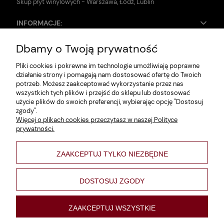
Skup płyt winylowych - Warszawa, Łódź, Lublin
INFORMACJE:
Dbamy o Twoją prywatność
Zwroty i reklamacje
Pliki cookies i pokrewne im technologie umożliwiają poprawne
Dane firmy
działanie strony i pomagają nam dostosować ofertę do Twoich
potrzeb. Możesz zaakceptować wykorzystanie przez nas
Jak szukać?
wszystkich tych plików i przejść do sklepu lub dostosować
użycie plików do swoich preferencji, wybierając opcję "Dostosuj
Polityka prywatności
zgody".
Więcej o plikach cookies przeczytasz w naszej Polityce
Regulamin
prywatności.
Poltyka cookies
ZAAKCEPTUJ TYLKO NIEZBĘDNE
varsaviana
Formy płatności
DOSTOSUJ ZGODY
Nowości
ZAAKCEPTUJ WSZYSTKIE