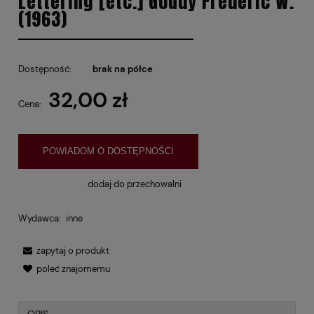
Lettering [etc.] Goudy Frederic W.
(1963)
Dostępność:
brak na półce
32,00 zł
Cena:
POWIADOM O DOSTĘPNOŚCI
dodaj do przechowalni
Wydawca:
inne
zapytaj o produkt
poleć znajomemu