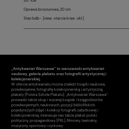
Str. 106
Oprawa broszurowa, 20 cm
Stan bdb-. [niew. otarcia kraw. okł.].
„Antykwariat Warszawa” to warszawski antykwariat
naukowy, galeria plakatu oraz fotografii artystycznej i
kolekcjonerskiej.
W ofercie antykwariatu można znaleźć książki naukowe,
przedwojenne, fotografię kolekcjonerską i artystyczną,
plakaty [Polska Szkoła Plakatu]. „Antykwariat Warszawa”
prowadzi także skup i wycenę książek i księgozbiorów
przedwojennych, naukowych, pozycji bibliofilskich,
pojedynczych zdjęć i kolekcji fotografii zabytkowej i
kolekcjonerskiej, interesuje nas także plakat polski:
polityczny, propagandowy [PRL], filmowy, teatralny,
muzyczny, sportowy i cyrkowy.