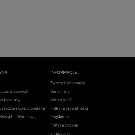
ENA:
INFORMACJE:
Zwroty i reklamacje
 przedwojennych
Dane firmy
no plakatów
Jak szukać?
ystyczna i kolekcjonerska
Polityka prywatności
ylowych - Warszawa,
Regulamin
Poltyka cookies
varsaviana