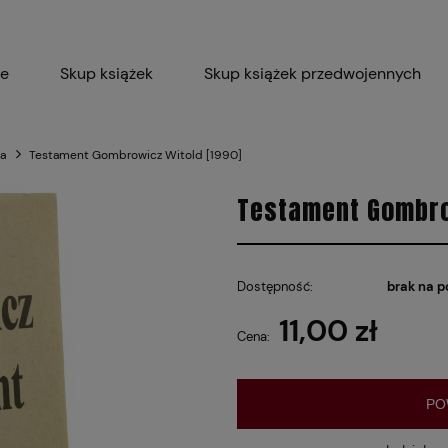
ie
Skup książek
Skup książek przedwojennych
Blog
Skup płyt winylowych 
ka
Testament Gombrowicz Witold [1990]
Certyfikat dla M
Testament Gombro
Dostępność:
brak na p
11,00 zł
Cena:
PO