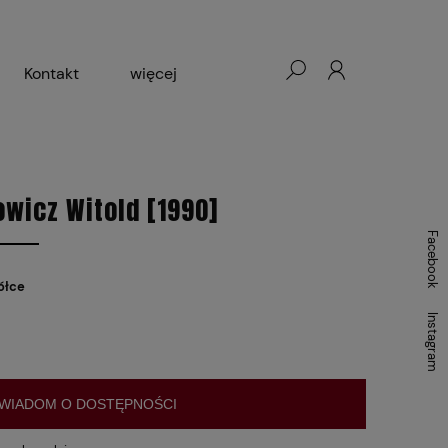
Kontakt
więcej
- Warszawa, Łódź, Lublin
ałej Księgarni 2024-2025
wicz Witold [1990]
Facebook
ółce
Instagram
WIADOM O DOSTĘPNOŚCI