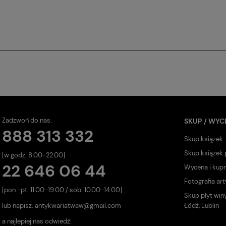
Zadzwoń do nas:
SKUP / WYC
888 313 332
Skup książek
Skup książek
[w godz. 8.00-22.00]
22 646 06 44
Wycena i kup
Fotografia art
[pon.-pt. 11.00-19.00 / sob. 10.00-14.00].
Skup płyt win
lub napisz:
antykwariatwaw@gmail.com
Łódź, Lublin
a najlepiej nas odwiedź: