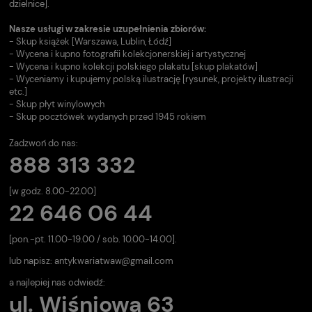
dzielnice].
Nasze usługi w zakresie uzupełnienia zbiorów:
- Skup książek [Warszawa, Lublin, Łódź]
- Wycena i kupno fotografii kolekcjonerskiej i artystycznej
- Wycena i kupno kolekcji polskiego plakatu [skup plakatów]
- Wyceniamy i kupujemy polską ilustrację [rysunek, projekty ilustracji
etc.]
- Skup płyt winylowych
- Skup pocztówek wydanych przed 1945 rokiem
Zadzwoń do nas:
888 313 332
[w godz. 8.00-22.00]
22 646 06 44
[pon.-pt. 11.00-19.00 / sob. 10.00-14.00].
lub napisz:
antykwariatwaw@gmail.com
a najlepiej nas odwiedź:
ul. Wiśniowa 63