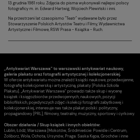
13 grudnia 1981 roku. Zdjęcia do pisma wykonywali najlepsi polscy
fotograficy m. in. Edward Hartwig, Wojciech Plewiński i inni.
Na przestrzeni lat czasopismo "Teatr" wydawane było przez
Stowarzyszenie Polskich Artystów Teatru i Filmy, Wydawnictwa
Artystyczne i Filmowe, RSW Prasa - Książka - Ruch.
„Antykwariat Warszawa” to warszawski antykwariat naukowy,
galeria plakatu oraz fotografii artystycznej i kolekcjonerskiej.
W ofercie antykwariatu można znaleźć książki naukowe, przedwojenne,
fotografię kolekcjonerską i artystyczną, plakaty [Polska Szkoła
Plakatu]. „Antykwariat Warszawa” prowadzi także skup i wycenę
książek i księgozbiorów przedwojennych, naukowych, pozycji
bibliofilskich, pojedynczych zdjęć i kolekcji fotografii zabytkowej i
kolekcjonerskiej, interesuje nas także plakat polski: polityczny,
propagandowy [PRL], filmowy, teatralny, muzyczny, sportowy i cyrkowy.
Obszar działania / Skup książek i innych obiektów:
Lublin, Łódź, Warszawa [Mokotów, Śródmieście: Powiśle i Centrum,
Żoliborz, Wola, Ochota, Ursynów, Praga: Saska Kępa, Grochów i inne