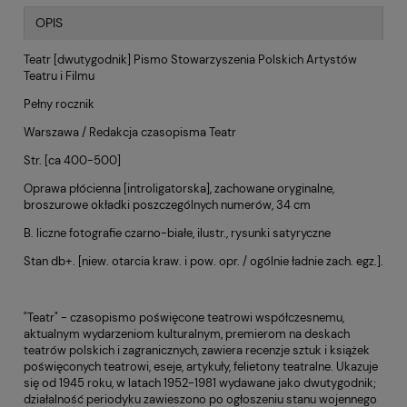
OPIS
Teatr [dwutygodnik] Pismo Stowarzyszenia Polskich Artystów
Teatru i Filmu
Pełny rocznik
Warszawa / Redakcja czasopisma Teatr
Str. [ca 400-500]
Oprawa płócienna [introligatorska], zachowane oryginalne,
broszurowe okładki poszczególnych numerów, 34 cm
B. liczne fotografie czarno-białe, ilustr., rysunki satyryczne
Stan db+. [niew. otarcia kraw. i pow. opr. / ogólnie ładnie zach. egz.].
"Teatr" - czasopismo poświęcone teatrowi współczesnemu,
aktualnym wydarzeniom kulturalnym, premierom na deskach
teatrów polskich i zagranicznych, zawiera recenzje sztuk i książek
poświęconych teatrowi, eseje, artykuły, felietony teatralne. Ukazuje
się od 1945 roku, w latach 1952-1981 wydawane jako dwutygodnik;
działalność periodyku zawieszono po ogłoszeniu stanu wojennego