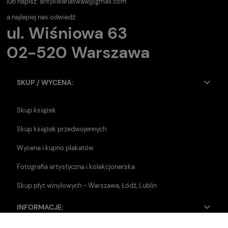
lub napisz:
antykwariatwaw@gmail.com
a najlepiej nas odwiedź:
ul. Wiśniowa 63
02-520 Warszawa
SKUP / WYCENA:
Skup książek
Skup książek przedwojennych
Wycena i kupno plakatów
Fotografia artystyczna i kolekcjonerska
Skup płyt winylowych - Warszawa, Łódź, Lublin
INFORMACJE: