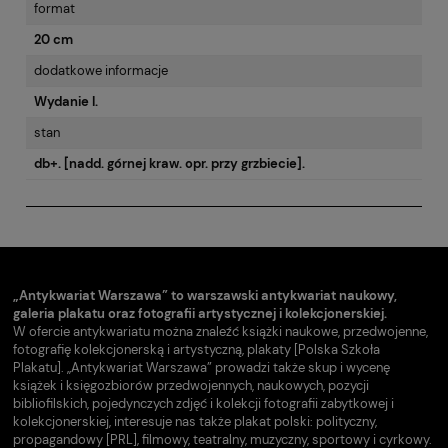
format
20 cm
dodatkowe informacje
Wydanie I.
stan
db+. [nadd. górnej kraw. opr. przy grzbiecie].
„Antykwariat Warszawa” to warszawski antykwariat naukowy,
galeria plakatu oraz fotografii artystycznej i kolekcjonerskiej.
W ofercie antykwariatu można znaleźć książki naukowe, przedwojenne,
fotografię kolekcjonerską i artystyczną, plakaty [Polska Szkoła
Plakatu]. „Antykwariat Warszawa” prowadzi także skup i wycenę
książek i księgozbiorów przedwojennych, naukowych, pozycji
bibliofilskich, pojedynczych zdjęć i kolekcji fotografii zabytkowej i
kolekcjonerskiej, interesuje nas także plakat polski: polityczny,
propagandowy [PRL], filmowy, teatralny, muzyczny, sportowy i cyrkowy.