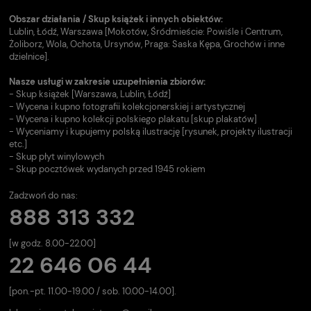
Obszar działania / Skup książek i innych obiektów:
Lublin, Łódź, Warszawa [Mokotów, Śródmieście: Powiśle i Centrum,
Żoliborz, Wola, Ochota, Ursynów, Praga: Saska Kępa, Grochów i inne
dzielnice].
Nasze usługi w zakresie uzupełnienia zbiorów:
- Skup książek [Warszawa, Lublin, Łódź]
- Wycena i kupno fotografii kolekcjonerskiej i artystycznej
- Wycena i kupno kolekcji polskiego plakatu [skup plakatów]
- Wyceniamy i kupujemy polską ilustrację [rysunek, projekty ilustracji
etc.]
- Skup płyt winylowych
- Skup pocztówek wydanych przed 1945 rokiem
Zadzwoń do nas:
888 313 332
[w godz. 8.00-22.00]
22 646 06 44
[pon.-pt. 11.00-19.00 / sob. 10.00-14.00].