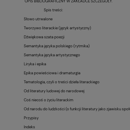
OPIS BIBLIOGRAFICZNY W ZAKŁADCE SZCZEGÓŁY.
Spis treści:
Słowo utrwalone
Tworzywo literackie (język artystyczny)
Dźwiękowa szata poezji
Semantyka języka polskiego (rytmika)
Semantyka języka artystycznego
Liryka i epika
Epika powieściowa i dramaturgia
Tematologia, czyli o treści dzieła literackiego
Od literatury ludowej do narodowej
Coś niecoś o życiu literackim
Od narodu do ludzkości (o funkcji literatury jako zjawisku sp
Przypisy
Indeks