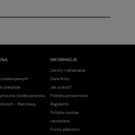
ENA:
INFORMACJE:
Zwroty i reklamacje
 przedwojennych
Dane firmy
no plakatów
Jak szukać?
ystyczna i kolekcjonerska
Polityka prywatności
ylowych - Warszawa,
Regulamin
Poltyka cookies
varsaviana
Formy płatności