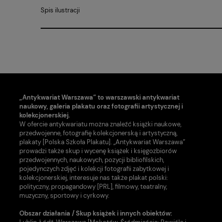
Spis ilustracji
„Antykwariat Warszawa” to warszawski antykwariat
naukowy, galeria plakatu oraz fotografii artystycznej i
kolekcjonerskiej.
W ofercie antykwariatu można znaleźć książki naukowe,
przedwojenne, fotografię kolekcjonerską i artystyczną,
plakaty [Polska Szkoła Plakatu]. „Antykwariat Warszawa”
prowadzi także skup i wycenę książek i księgozbiorów
przedwojennych, naukowych, pozycji bibliofilskich,
pojedynczych zdjęć i kolekcji fotografii zabytkowej i
kolekcjonerskiej, interesuje nas także plakat polski:
polityczny, propagandowy [PRL], filmowy, teatralny,
muzyczny, sportowy i cyrkowy.
Obszar działania / Skup książek i innych obiektów: