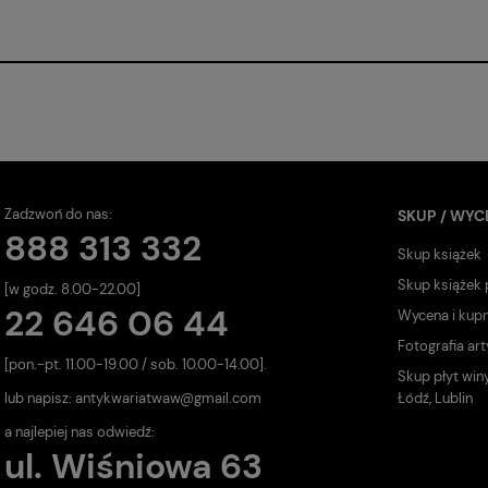
Zadzwoń do nas:
SKUP / WYC
888 313 332
Skup książek
Skup książek
[w godz. 8.00-22.00]
22 646 06 44
Wycena i kup
Fotografia art
[pon.-pt. 11.00-19.00 / sob. 10.00-14.00].
Skup płyt win
lub napisz:
antykwariatwaw@gmail.com
Łódź, Lublin
a najlepiej nas odwiedź:
ul. Wiśniowa 63