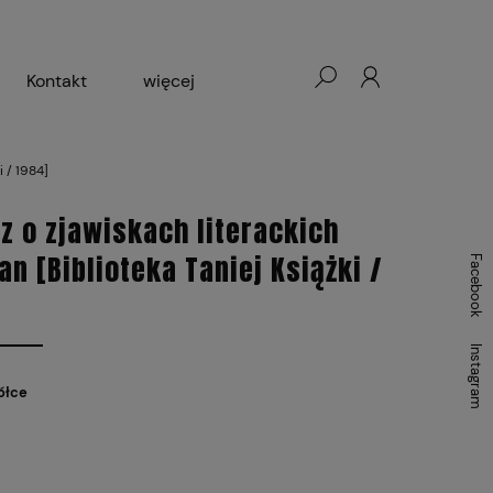
Kontakt
więcej
- Warszawa, Łódź, Lublin
i / 1984]
ałej Księgarni 2024-2025
z o zjawiskach literackich
n [Biblioteka Taniej Książki /
Facebook
Instagram
ółce