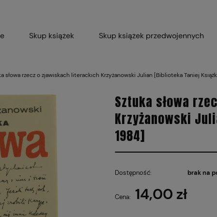
ie
Skup książek
Skup książek przedwojennych
Blog
Skup płyt winylowych 
a słowa rzecz o zjawiskach literackich Krzyżanowski Julian [Biblioteka Taniej Książk
Certyfikat dla M
Sztuka słowa rzec
Krzyżanowski Julia
1984]
Dostępność:
brak na p
14,00 zł
Cena: