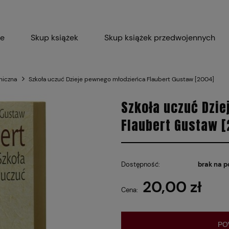
ie
Skup książek
Skup książek przedwojennych
Blog
Skup płyt winylowych 
aniczna
Szkoła uczuć Dzieje pewnego młodzieńca Flaubert Gustaw [2004]
Certyfikat dla M
Szkoła uczuć Dzi
Flaubert Gustaw [
Dostępność:
brak na p
20,00 zł
Cena:
PO