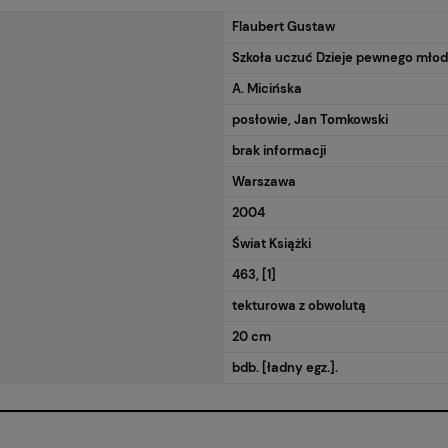
Flaubert Gustaw
Szkoła uczuć Dzieje pewnego mło
A. Micińska
posłowie, Jan Tomkowski
brak informacji
Warszawa
2004
Świat Książki
463, [1]
tekturowa z obwolutą
20 cm
bdb. [ładny egz.].