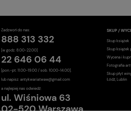
Zadzwoń do nas:
SKUP / WYC
888 313 332
Skup książek
Skup książek
[w godz. 8.00-22.00]
22 646 06 44
Wycena i kup
Fotografia art
[pon.-pt. 11.00-19.00 / sob. 10.00-14.00].
Skup płyt win
lub napisz:
antykwariatwaw@gmail.com
Łódź, Lublin
a najlepiej nas odwiedź:
ul. Wiśniowa 63
02-520 Warszawa