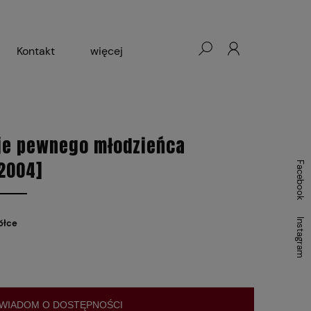
Kontakt
więcej
- Warszawa, Łódź, Lublin
ałej Księgarni 2024-2025
eje pewnego młodzieńca
2004]
Facebook
Instagram
ółce
WIADOM O DOSTĘPNOŚCI