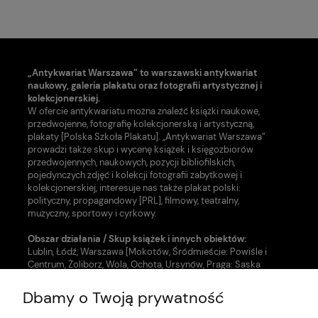
„Antykwariat Warszawa” to warszawski antykwariat
naukowy, galeria plakatu oraz fotografii artystycznej i
kolekcjonerskiej.
W ofercie antykwariatu można znaleźć książki naukowe,
przedwojenne, fotografię kolekcjonerską i artystyczną,
plakaty [Polska Szkoła Plakatu]. „Antykwariat Warszawa”
prowadzi także skup i wycenę książek i księgozbiorów
przedwojennych, naukowych, pozycji bibliofilskich,
pojedynczych zdjęć i kolekcji fotografii zabytkowej i
kolekcjonerskiej, interesuje nas także plakat polski:
polityczny, propagandowy [PRL], filmowy, teatralny,
muzyczny, sportowy i cyrkowy.
Obszar działania / Skup książek i innych obiektów:
Lublin, Łódź, Warszawa [Mokotów, Śródmieście: Powiśle i
Centrum, Żoliborz, Wola, Ochota, Ursynów, Praga: Saska
Kępa, Grochów i inne dzielnice].
Dbamy o Twoją prywatność
Nasze usługi w zakresie uzupełnienia zbiorów:
- Skup książek [Warszawa, Lublin, Łódź]