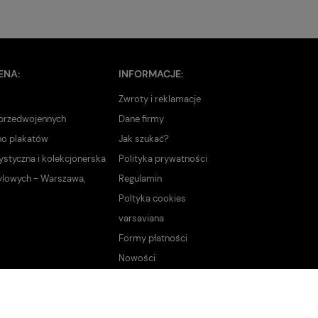
ENA:
INFORMACJE:
Zwroty i reklamacje
 przedwojennych
Dane firmy
no plakatów
Jak szukać?
ystyczna i kolekcjonerska
Polityka prywatności
ylowych - Warszawa,
Regulamin
Poltyka cookies
varsaviana
Formy płatności
Nowości