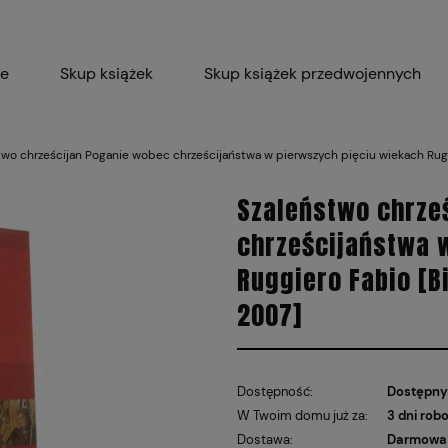
ie
Skup książek
Skup książek przedwojennych
Blog
Skup płyt winylowych 
two chrześcijan Poganie wobec chrześcijaństwa w pierwszych pięciu wiekach Ruggie
Certyfikat dla M
Szaleństwo chrze
chrześcijaństwa 
Ruggiero Fabio [Bi
2007]
Dostępność:
Dostępny
W Twoim domu już za:
3 dni rob
Dostawa:
Darmowa 