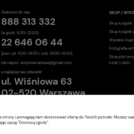
Zadzwoń do nas:
SKUP / WYC
888 313 332
Skup książek
Skup książek
[w godz. 8.00-22.00]
22 646 06 44
Wycena i kup
Fotografia art
[pon.-pt. 11.00-19.00 / sob. 10.00-14.00].
Skup płyt win
lub napisz:
antykwariatwaw@gmail.com
Łódź, Lublin
a najlepiej nas odwiedź:
ul. Wiśniowa 63
02-520 Warszawa
nie strony i pomagają nam dostosować ofertę do Twoich potrzeb. Możesz zaa
ając opcję "Dostosuj zgody".