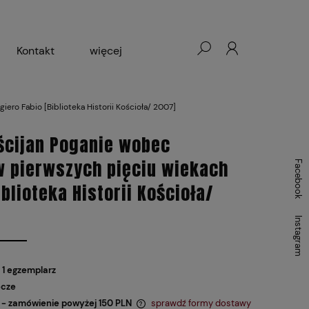
Kontakt
więcej
- Warszawa, Łódź, Lublin
ro Fabio [Biblioteka Historii Kościoła/ 2007]
ałej Księgarni 2024-2025
ścijan Poganie wobec
w pierwszych pięciu wiekach
Facebook
blioteka Historii Kościoła/
Instagram
 1 egzemplarz
ocze
- zamówienie powyżej 150 PLN
sprawdź formy dostawy