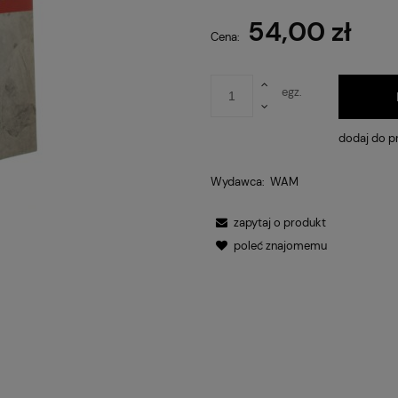
54,00 zł
Cena nie
Cena:
płatnośc
egz.
dodaj do p
Wydawca:
WAM
zapytaj o produkt
poleć znajomemu