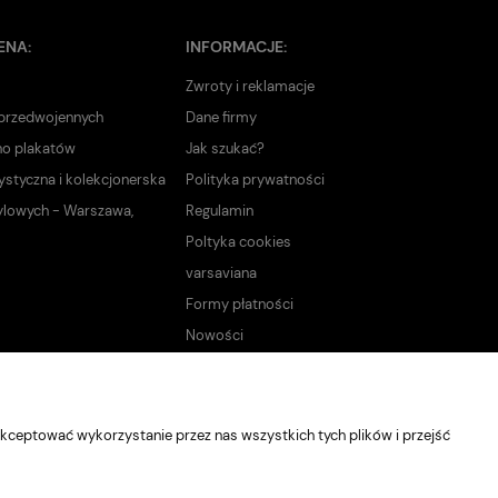
ENA:
INFORMACJE:
Zwroty i reklamacje
 przedwojennych
Dane firmy
no plakatów
Jak szukać?
ystyczna i kolekcjonerska
Polityka prywatności
ylowych - Warszawa,
Regulamin
Poltyka cookies
varsaviana
Formy płatności
Nowości
kceptować wykorzystanie przez nas wszystkich tych plików i przejść