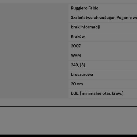
Ruggiero Fabio
RA EWENTUALNYCH
Szaleństwo chrześcijan Poganie w
OŚCI
brak informacji
Kraków
2007
WAM
249, [3]
broszurowa
20 cm
bdb. [minimalne otar. kraw.]