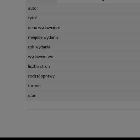
autor
CENA NIE ZAWIE
tytuł
KOSZTÓW PŁATN
seria wydawnicza
miejsce wydania
rok wydania
wydawnictwo
liczba stron
rodzaj oprawy
format
stan