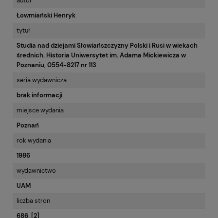
autor
Łowmiański Henryk
tytuł
Studia nad dziejami Słowiańszczyzny Polski i Rusi w wiekach
średnich. Historia Uniwersytet im. Adama Mickiewicza w
Poznaniu, 0554-8217 nr 113
seria wydawnicza
brak informacji
miejsce wydania
Poznań
rok wydania
1986
wydawnictwo
UAM
liczba stron
686, [2]