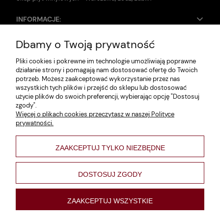
INFORMACJE:
Dbamy o Twoją prywatność
Zwroty i reklamacje
Pliki cookies i pokrewne im technologie umożliwiają poprawne
Dane firmy
działanie strony i pomagają nam dostosować ofertę do Twoich
potrzeb. Możesz zaakceptować wykorzystanie przez nas
Jak szukać?
wszystkich tych plików i przejść do sklepu lub dostosować
użycie plików do swoich preferencji, wybierając opcję "Dostosuj
Polityka prywatności
zgody".
Więcej o plikach cookies przeczytasz w naszej Polityce
Regulamin
prywatności.
Poltyka cookies
ZAAKCEPTUJ TYLKO NIEZBĘDNE
varsaviana
Formy płatności
DOSTOSUJ ZGODY
Nowości
ZAAKCEPTUJ WSZYSTKIE