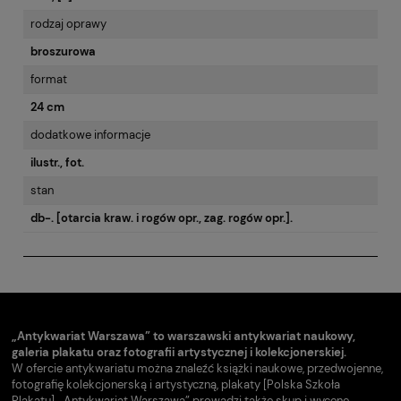
rodzaj oprawy
broszurowa
format
24 cm
dodatkowe informacje
ilustr., fot.
stan
db-. [otarcia kraw. i rogów opr., zag. rogów opr.].
„Antykwariat Warszawa” to warszawski antykwariat naukowy,
galeria plakatu oraz fotografii artystycznej i kolekcjonerskiej.
W ofercie antykwariatu można znaleźć książki naukowe, przedwojenne,
fotografię kolekcjonerską i artystyczną, plakaty [Polska Szkoła
Plakatu]. „Antykwariat Warszawa” prowadzi także skup i wycenę