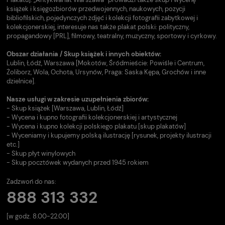
książek i księgozbiorów przedwojennych, naukowych, pozycji
bibliofilskich, pojedynczych zdjęć i kolekcji fotografii zabytkowej i
kolekcjonerskiej, interesuje nas także plakat polski: polityczny,
propagandowy [PRL], filmowy, teatralny, muzyczny, sportowy i cyrkowy.
Obszar działania / Skup książek i innych obiektów:
Lublin, Łódź, Warszawa [Mokotów, Śródmieście: Powiśle i Centrum,
Żoliborz, Wola, Ochota, Ursynów, Praga: Saska Kępa, Grochów i inne
dzielnice].
Nasze usługi w zakresie uzupełnienia zbiorów:
- Skup książek [Warszawa, Lublin, Łódź]
- Wycena i kupno fotografii kolekcjonerskiej i artystycznej
- Wycena i kupno kolekcji polskiego plakatu [skup plakatów]
- Wyceniamy i kupujemy polską ilustrację [rysunek, projekty ilustracji
etc.]
- Skup płyt winylowych
- Skup pocztówek wydanych przed 1945 rokiem
Zadzwoń do nas:
888 313 332
[w godz. 8.00-22.00]