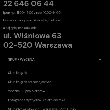
22 646 06 44
[pon.-pt. 11.00-19.00 / sob. 10.00-14.00].
lub napisz:
antykwariatwaw@gmail.com
a najlepiej nas odwiedź:
ul. Wiśniowa 63
02-520 Warszawa
SKUP / WYCENA:
Skup książek
Skup książek przedwojennych
Wycena i kupno plakatów
Fotografia artystyczna i kolekcjonerska
Skup płyt winylowych - Warszawa, Łódź, Lublin