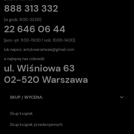
888 313 332
[w godz. 8.00-22.00]
22 646 06 44
[pon.-pt. 11.00-19.00 / sob. 10.00-14.00].
lub napisz:
antykwariatwaw@gmail.com
a najlepiej nas odwiedź:
ul. Wiśniowa 63
02-520 Warszawa
SKUP / WYCENA:
Skup książek
Skup książek przedwojennych