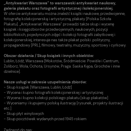
„Antykwariat Warszawa” to warszawski antykwariat naukowy,
galeria plakatu oraz fotografii artystycznej i kolekcjonerskiej.
W ofercie antykwariatu można znaleźć książki naukowe, przedwojenne,
fotografię kolekcjonerską i artystyczną, plakaty [Polska Szkoła
Plakatu]. „Antykwariat Warszawa” prowadzi także skup i wycenę
książek i księgozbiorów przedwojennych, naukowych, pozycji
bibliofilskich, pojedynczych zdjęć i kolekcji fotografii zabytkowej i
kolekcjonerskiej, interesuje nas także plakat polski: polityczny,
propagandowy [PRL], filmowy, teatralny, muzyczny, sportowy i cyrkowy.
Obszar działania / Skup książek i innych obiektów:
Lublin, Łódź, Warszawa [Mokotów, Śródmieście: Powiśle i Centrum,
Żoliborz, Wola, Ochota, Ursynów, Praga: Saska Kępa, Grochów i inne
dzielnice].
Nasze usługi w zakresie uzupełnienia zbiorów:
- Skup książek [Warszawa, Lublin, Łódź]
- Wycena i kupno fotografii kolekcjonerskiej i artystycznej
- Wycena i kupno kolekcji polskiego plakatu [skup plakatów]
- Wyceniamy i kupujemy polską ilustrację [rysunek, projekty ilustracji
etc.]
- Skup płyt winylowych
- Skup pocztówek wydanych przed 1945 rokiem
Zadzwoń do nas: