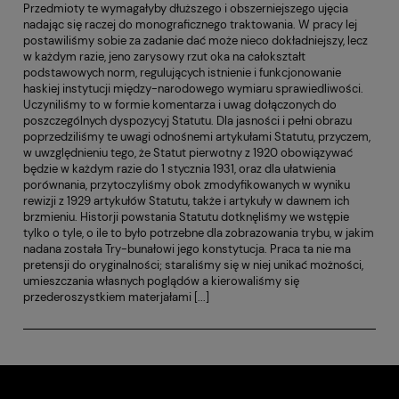
Przedmioty te wymagałyby dłuższego i obszerniejszego ujęcia
nadając się raczej do monograficznego traktowania. W pracy lej
postawiliśmy sobie za zadanie dać może nieco dokładniejszy, lecz
w każdym razie, jeno zarysowy rzut oka na całokształt
podstawowych norm, regulujących istnienie i funkcjonowanie
haskiej instytucji między-narodowego wymiaru sprawiedliwości.
Uczyniliśmy to w formie komentarza i uwag dołączonych do
poszczególnych dyspozycyj Statutu. Dla jasności i pełni obrazu
poprzedziliśmy te uwagi odnośnemi artykułami Statutu, przyczem,
w uwzględnieniu tego, że Statut pierwotny z 1920 obowiązywać
będzie w każdym razie do 1 stycznia 1931, oraz dla ułatwienia
porównania, przytoczyliśmy obok zmodyfikowanych w wyniku
rewizji z 1929 artykułów Statutu, także i artykuły w dawnem ich
brzmieniu. Historji powstania Statutu dotknęliśmy we wstępie
tylko o tyle, o ile to było potrzebne dla zobrazowania trybu, w jakim
nadana została Try-bunałowi jego konstytucja. Praca ta nie ma
pretensji do oryginalności; staraliśmy się w niej unikać możności,
umieszczania własnych poglądów a kierowaliśmy się
przederoszystkiem materjałami [...]