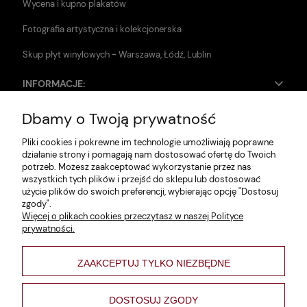
Wycena i kupno plakatów
Fotografia artystyczna i kolekcjonerska
Skup płyt winylowych - Warszawa, Łódź, Lublin
INFORMACJE:
Dbamy o Twoją prywatność
Zwroty i reklamacje
Pliki cookies i pokrewne im technologie umożliwiają poprawne
Dane firmy
działanie strony i pomagają nam dostosować ofertę do Twoich
potrzeb. Możesz zaakceptować wykorzystanie przez nas
Jak szukać?
wszystkich tych plików i przejść do sklepu lub dostosować
użycie plików do swoich preferencji, wybierając opcję "Dostosuj
Polityka prywatności
zgody".
Więcej o plikach cookies przeczytasz w naszej Polityce
Regulamin
prywatności.
Poltyka cookies
ZAAKCEPTUJ TYLKO NIEZBĘDNE
varsaviana
Formy płatności
DOSTOSUJ ZGODY